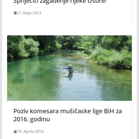
Spriječiti zagađenje rijeke Usore!
21. Maja 2013.
Poziv komesara mušičaske lige BiH za
2016. godinu
19. Aprila 2016.