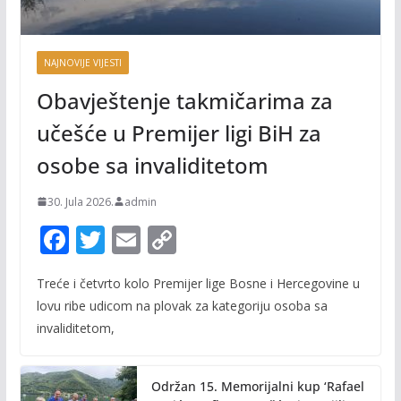
NAJNOVIJE VIJESTI
Obavještenje takmičarima za
učešće u Premijer ligi BiH za
osobe sa invaliditetom
30. Jula 2026.
admin
F
T
E
C
ac
w
m
o
Treće i četvrto kolo Premijer lige Bosne i Hercegovine u
e
itt
ai
p
lovu ribe udicom na plovak za kategoriju osoba sa
b
er
l
y
invaliditetom,
o
Li
o
n
Održan 15. Memorijalni kup ‘Rafael