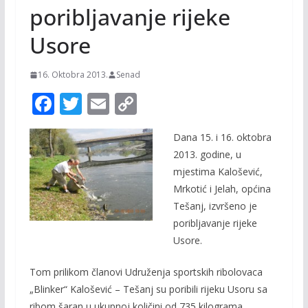
poribljavanje rijeke
Usore
16. Oktobra 2013.
Senad
F
T
E
C
ac
w
m
o
Dana 15. i 16. oktobra
e
itt
ai
p
2013. godine, u
b
er
l
y
mjestima Kalošević,
o
Li
Mrkotić i Jelah, općina
o
n
Tešanj, izvršeno je
poribljavanje rijeke
k
k
Usore.
Tom prilikom članovi Udruženja sportskih ribolovaca
„Blinker“ Kalošević – Tešanj su poribili rijeku Usoru sa
ribom šaran u ukupnoj količini od 735 kilograma.