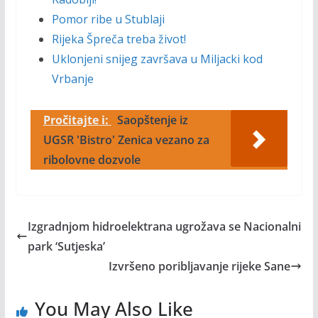
Pomor ribe u Stublaji
Rijeka Špreča treba život!
Uklonjeni snijeg završava u Miljacki kod
Vrbanje
Pročitajte i:
Saopštenje iz
UGSR 'Bistro' Zenica vezano za
ribolovne dozvole
Izgradnjom hidroelektrana ugrožava se Nacionalni
park ‘Sutjeska’
Izvršeno poribljavanje rijeke Sane
You May Also Like