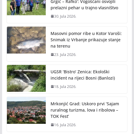
k
k
Grgić – Rafko’: Vogošćani osvojili
prelazni pehar u trajno vlasništvo
30. Jula 2026.
Masovni pomor ribe u Kotor Varoši:
Snimak iz Vrbanje prikazuje stanje
na terenu
23. Jula 2026.
UGSR ‘Bistro’ Zenica: Ekološki
incident na rijeci Bosni (Banlozi)
18. Jula 2026.
Mrkonjić Grad: Uskoro prvi ‘Sajam
ruralnog turizma, lova i ribolova –
TOK Fest’
16. Jula 2026.