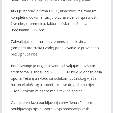
Ribu je isporučila firma DOO „Ribarstvo“ iz Broda uz
kompletnu dokumentaciju o zdravstvenoj ispravnosti
žive ribe, otpremnica, faktura i fiskalni račun sa
uračunatim PDV-om.
Zahvaljujući optimalnim vremenskim uslovima
(temperatura zraka i vode) poribljavanje je provedeno
bez uginuća ribe.
Poribljavanje je organizovano zahvaljujući novčanim
sredstvima u iznosu od
5.000,00 KM koje je obezbjedila
općina Tešanj u skladu sa odlukom općinskog vijeća,
nakon ekološkog akcidenta koji se dogodio na rijeci
Usori u tokom mjeseca maja tekuće godine.
Ovo je prva faza poribljavanja previđena „Planom
poribljavanja rijeke Usore“ koja predstavlja veliki