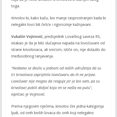
toga.
Krivolov bi, kako kažu, bio manje rasprostranjen kada bi
nelegalni lovci bili češće i rigoroznije kažnjavani.
Vukašin Vojinović
, predsjednik Lovačkog saveza RS,
istakao je da je bilo slučajeva napada na lovočuvare od
strane krivolovaca, ali srećom, ističe on, nije dolazilo do
međusobnog ranjavanja.
“Nedavno se desilo u jednom od naših udruženja da su
tri krivolovca
zaprijetila lovočuvaru da ih ne prijavi.
Lovočuvar nije mogao da reaguje jer je bio sam, pa su
krivolovci pobili divljač koja im se našla na putu”
,
ispričao je Vojinović.
Prema njegovim riječima, krivolov čini jedna kategorija
ljudi, od onih bivših lovaca do onih koji nelegalno