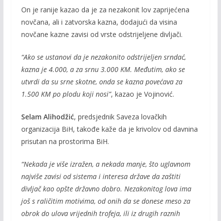
On je ranije kazao da je za nezakonit lov zaprijećena
novčana, ali i zatvorska kazna, dodajući da visina
novčane kazne zavisi od vrste odstrijeljene divljači.
“Ako se ustanovi da je nezakonito odstrijeljen srndać,
kazna je 4.000, a za srnu 3.000 KM. Međutim, ako se
utvrdi da su srne skotne, onda se kazna povećava za
1.500 KM po plodu koji nosi”
, kazao je Vojinović.
Selam Alihodžić
, predsjednik Saveza lovačkih
organizacija BiH, takođe kaže da je krivolov od davnina
prisutan na prostorima BiH.
“Nekada je više izražen, a nekada manje, što uglavnom
najviše zavisi od sistema i interesa države da zaštiti
divljač kao opšte državno dobro. Nezakonitog lova ima
još s raličitim motivima, od onih da se donese meso za
obrok do ulova vrijednih trofeja, ili iz drugih raznih