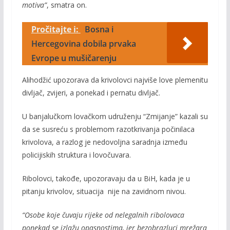
motiva”
, smatra on.
Pročitajte i:
Bosna i
Hercegovina dobila prvaka
Evrope u mušičarenju
Alihodžić upozorava da krivolovci najviše love plemenitu
divljač, zvijeri, a ponekad i pernatu divljač.
U banjalučkom lovačkom udruženju “Zmijanje” kazali su
da se susreću s problemom razotkrivanja počinilaca
krivolova, a razlog je nedovoljna saradnja između
policijiskih struktura i lovočuvara.
Ribolovci, takođe, upozoravaju da u BiH, kada je u
pitanju krivolov, situacija nije na zavidnom nivou.
“Osobe koje čuvaju rijeke od nelegalnih ribolovaca
ponekad se izlažu opasnostima, jer bezobrazluci mrežara