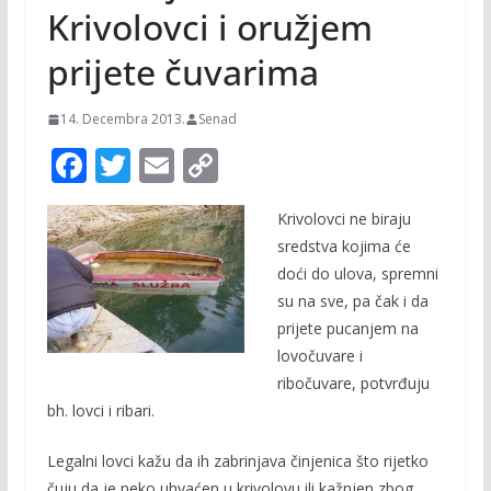
Krivolovci i oružjem
prijete čuvarima
14. Decembra 2013.
Senad
F
T
E
C
ac
w
m
o
Krivolovci ne biraju
e
itt
ai
p
sredstva kojima će
b
er
l
y
doći do ulova, spremni
o
Li
su na sve, pa čak i da
o
n
prijete pucanjem na
lovočuvare i
k
k
ribočuvare, potvrđuju
bh. lovci i ribari.
Legalni lovci kažu da ih zabrinjava činjenica što rijetko
čuju da je neko uhvaćen u krivolovu ili kažnjen zbog