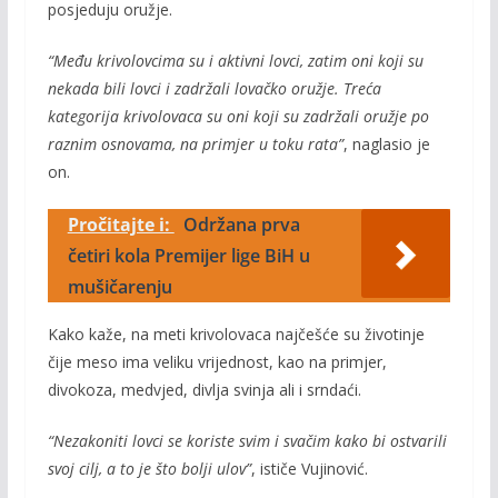
posjeduju oružje.
“Među krivolovcima su i aktivni lovci, zatim oni koji su
nekada bili lovci i zadržali lovačko oružje. Treća
kategorija krivolovaca su oni koji su zadržali oružje po
raznim osnovama, na primjer u toku rata”
, naglasio je
on.
Pročitajte i:
Održana prva
četiri kola Premijer lige BiH u
mušičarenju
Kako kaže, na meti krivolovaca najčešće su životinje
čije meso ima veliku vrijednost, kao na primjer,
divokoza, medvjed, divlja svinja ali i srndaći.
“Nezakoniti lovci se koriste svim i svačim kako bi ostvarili
svoj cilj, a to je što bolji ulov”
, ističe Vujinović.