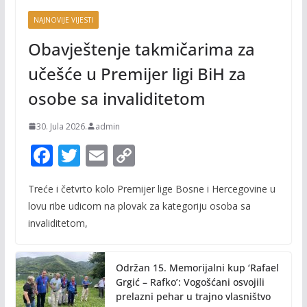
NAJNOVIJE VIJESTI
Obavještenje takmičarima za
učešće u Premijer ligi BiH za
osobe sa invaliditetom
30. Jula 2026.
admin
F
T
E
C
ac
w
m
o
Treće i četvrto kolo Premijer lige Bosne i Hercegovine u
e
itt
ai
p
lovu ribe udicom na plovak za kategoriju osoba sa
b
er
l
y
invaliditetom,
o
Li
o
n
Održan 15. Memorijalni kup ‘Rafael
k
k
Grgić – Rafko’: Vogošćani osvojili
prelazni pehar u trajno vlasništvo