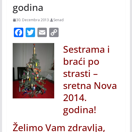
godina
30. Decembra 2013.
Senad
F
T
E
C
ac
w
m
o
Sestrama i
e
itt
ai
p
b
er
l
y
braći po
o
Li
strasti –
o
n
sretna Nova
k
k
2014.
godina!
Želimo Vam zdravlja,