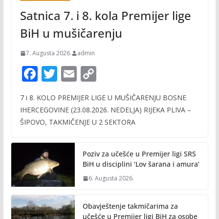
Satnica 7. i 8. kola Premijer lige
BiH u mušičarenju
7. Augusta 2026.
admin
F
T
E
C
ac
w
m
o
7 i 8. KOLO PREMIJER LIGE U MUŠIČARENJU BOSNE
e
itt
ai
p
IHERCEGOVINE (23.08.2026. NEDELJA) RIJEKA PLIVA –
b
er
l
y
ŠIPOVO, TAKMIČENJE U 2 SEKTORA
o
Li
o
n
Poziv za učešće u Premijer ligi SRS
k
k
BiH u disciplini ‘Lov šarana i amura’
6. Augusta 2026.
Obavještenje takmičarima za
učešće u Premijer ligi BiH za osobe