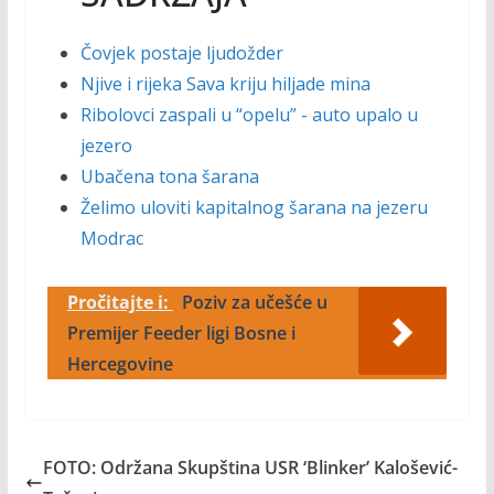
Čovjek postaje ljudožder
Njive i rijeka Sava kriju hiljade mina
Ribolovci zaspali u “opelu” - auto upalo u
jezero
Ubačena tona šarana
Želimo uloviti kapitalnog šarana na jezeru
Modrac
Pročitajte i:
Poziv za učešće u
Premijer Feeder ligi Bosne i
Hercegovine
FOTO: Održana Skupština USR ‘Blinker’ Kalošević-