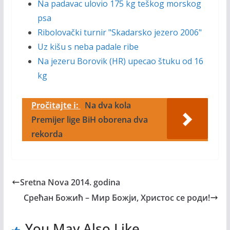
Na padavac ulovio 175 kg teškog morskog
psa
Ribolovački turnir "Skadarsko jezero 2006"
Uz kišu s neba padale ribe
Na jezeru Borovik (HR) upecao štuku od 16
kg
Pročitajte i:
Na dva kola
Premijer lige BiH oborena dva
rekorda
Sretna Nova 2014. godina
Срећан Божић – Мир Божји, Христос се роди!
You May Also Like