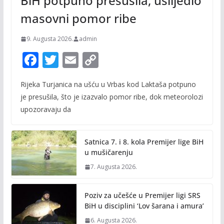
BiH potpuno presušila, uslijedio
masovni pomor ribe
9. Augusta 2026.
admin
F
T
E
C
ac
w
m
o
Rijeka Turjanica na ušću u Vrbas kod Laktaša potpuno
e
itt
ai
p
je presušila, što je izazvalo pomor ribe, dok meteorolozi
b
er
l
y
upozoravaju da
o
Li
o
n
Satnica 7. i 8. kola Premijer lige BiH
k
k
u mušičarenju
7. Augusta 2026.
Poziv za učešće u Premijer ligi SRS
BiH u disciplini ‘Lov šarana i amura’
6. Augusta 2026.