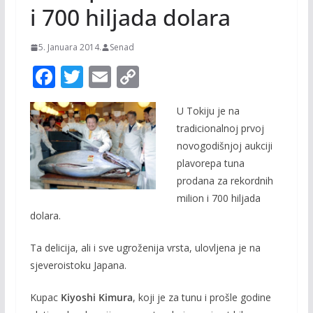
i 700 hiljada dolara
5. Januara 2014.
Senad
F
T
E
C
ac
w
m
o
U Tokiju je na
e
itt
ai
p
tradicionalnoj prvoj
b
er
l
y
novogodišnjoj aukciji
o
Li
plavorepa tuna
o
n
prodana za rekordnih
milion i 700 hiljada
k
k
dolara.
Ta delicija, ali i sve ugroženija vrsta, ulovljena je na
sjeveroistoku Japana.
Kupac
Kiyoshi Kimura
, koji je za tunu i prošle godine