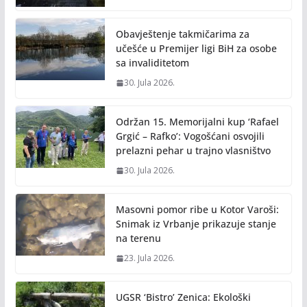
Obavještenje takmičarima za
učešće u Premijer ligi BiH za osobe
sa invaliditetom
30. Jula 2026.
Održan 15. Memorijalni kup ‘Rafael
Grgić – Rafko’: Vogošćani osvojili
prelazni pehar u trajno vlasništvo
30. Jula 2026.
Masovni pomor ribe u Kotor Varoši:
Snimak iz Vrbanje prikazuje stanje
na terenu
23. Jula 2026.
UGSR ‘Bistro’ Zenica: Ekološki