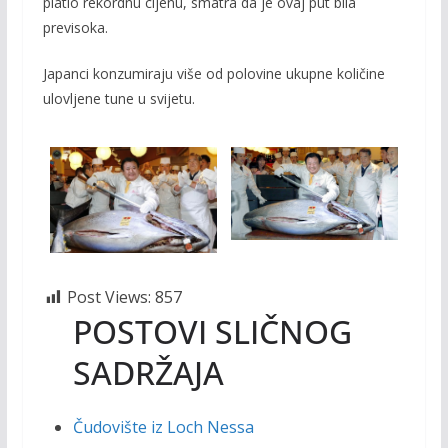
platio rekordnu cijenu, smatra da je ovaj put bila
previsoka.
Japanci konzumiraju više od
polovine ukupne količine
ulovljene tune u svijetu.
Post Views:
857
POSTOVI SLIČNOG
SADRŽAJA
Čudovište iz Loch Nessa