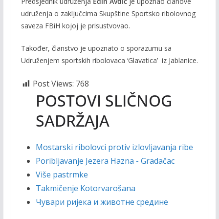
Predsjednik udruženja
Edin Avdić
je upoznao članove
udruženja o zaključcima Skupštine Sportsko ribolovnog
saveza FBiH kojoj je prisustvovao.
Također, članstvo je upoznato o sporazumu sa
Udruženjem sportskih ribolovaca ‘Glavatica’ iz Jablanice.
Post Views:
768
POSTOVI SLIČNOG
SADRŽAJA
Mostarski ribolovci protiv izlovljavanja ribe
Poribljavanje Jezera Hazna - Gradačac
Više pastrmke
Takmičenje Kotorvarošana
Чувари ријека и животне средине