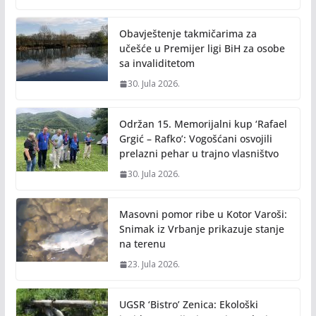
o
Li
o
n
Obavještenje takmičarima za
k
k
učešće u Premijer ligi BiH za osobe
sa invaliditetom
30. Jula 2026.
Održan 15. Memorijalni kup ‘Rafael
Grgić – Rafko’: Vogošćani osvojili
prelazni pehar u trajno vlasništvo
30. Jula 2026.
Masovni pomor ribe u Kotor Varoši:
Snimak iz Vrbanje prikazuje stanje
na terenu
23. Jula 2026.
UGSR ‘Bistro’ Zenica: Ekološki