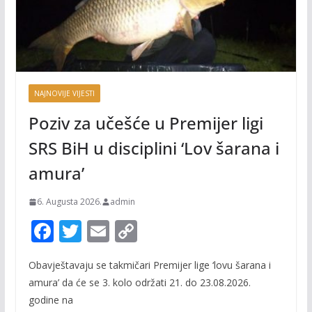
NAJNOVIJE VIJESTI
Poziv za učešće u Premijer ligi
SRS BiH u disciplini ‘Lov šarana i
amura’
6. Augusta 2026.
admin
F
T
E
C
ac
w
m
o
Obavještavaju se takmičari Premijer lige ‘lovu šarana i
e
itt
ai
p
amura’ da će se 3. kolo održati 21. do 23.08.2026.
b
er
l
y
godine na