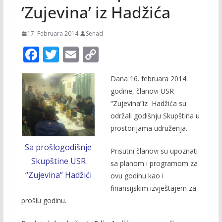
‘Zujevina’ iz Hadžića
17. Februara 2014.
Senad
F
T
E
C
ac
w
m
o
Dana 16. februara 2014.
e
itt
ai
p
godine, članovi USR
b
er
l
y
“Zujevina”iz Hadžića su
o
Li
održali godišnju Skupština u
o
n
prostorijama udruženja.
k
k
Sa prošlogodišnje
Prisutni članovi su upoznati
Skupštine USR
sa planom i programom za
“Zujevina” Hadžići
ovu godinu kao i
finansijskim izvještajem za
prošlu godinu.