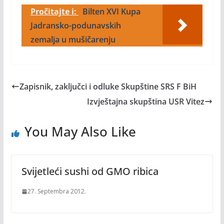
Pročitajte i:
Bilten XVI Kupa
Jadransko-podunavskih
zemalja u mušičarenju
Zapisnik, zaključci i odluke Skupštine SRS F BiH
Izvještajna skupština USR Vitez
You May Also Like
Svijetleći sushi od GMO ribica
27. Septembra 2012.