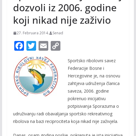
dozvoli iz 2006. godine
koji nikad nije zaživio
27. Februara 2014.
Senad
F
T
E
C
ac
w
m
o
Sportsko ribolovni savez
e
itt
ai
p
Federacije Bosne i
b
er
l
y
Hercegovine je, na osnovu
o
Li
zahtjeva udruženja članica
o
n
saveza, 2006. godine
pokrenuo inicijativu
k
k
potpisivanja Sporazuma o
udruživanju radi obavaljanja sportsko rekreativnog
ribolova na bazi reciprociteta koja nikad nije zaživjela.
Danas, osam godina poslije, pokrenuta je ista inicijativa