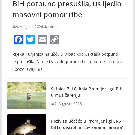
BiH potpuno presušila, uslijedio
masovni pomor ribe
9. Augusta 2026.
admin
F
T
E
C
ac
w
m
o
Rijeka Turjanica na ušću u Vrbas kod Laktaša potpuno
e
itt
ai
p
je presušila, što je izazvalo pomor ribe, dok meteorolozi
b
er
l
y
upozoravaju da
o
Li
o
n
Satnica 7. i 8. kola Premijer lige BiH
k
k
u mušičarenju
7. Augusta 2026.
Poziv za učešće u Premijer ligi SRS
BiH u disciplini ‘Lov šarana i amura’