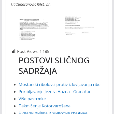
Hadžihasanović Rifet, v.r.
Post Views:
1.185
POSTOVI SLIČNOG
SADRŽAJA
Mostarski ribolovci protiv izlovljavanja ribe
Poribljavanje Jezera Hazna - Gradačac
Više pastrmke
Takmičenje Kotorvarošana
Чувари ријека и животне средине