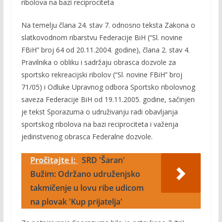
ribolova na bazi reciprociteta
Na temelju člana 24. stav 7. odnosno teksta Zakona o
slatkovodnom ribarstvu Federacije BiH (“Sl. novine
FBiH” broj 64 od 20.11.2004. godine), člana 2. stav 4.
Pravilnika o obliku i sadržaju obrasca dozvole za
sportsko rekreacijski ribolov (“Sl. novine FBiH” broj
71/05) i Odluke Upravnog odbora Sportsko ribolovnog
saveza Federacije BiH od 19.11.2005. godine, sačinjen
je tekst Sporazuma o udruživanju radi obavljanja
sportskog ribolova na bazi reciprociteta i važenja
jedinstvenog obrasca Federalne dozvole.
Pročitajte i:
SRD 'Šaran'
Bužim: Održano udruženjsko
takmičenje u lovu ribe udicom
na plovak 'Kup prijatelja'