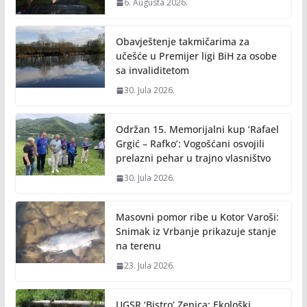
6. Augusta 2026.
Obavještenje takmičarima za
učešće u Premijer ligi BiH za osobe
sa invaliditetom
30. Jula 2026.
Održan 15. Memorijalni kup ‘Rafael
Grgić – Rafko’: Vogošćani osvojili
prelazni pehar u trajno vlasništvo
30. Jula 2026.
Masovni pomor ribe u Kotor Varoši:
Snimak iz Vrbanje prikazuje stanje
na terenu
23. Jula 2026.
UGSR ‘Bistro’ Zenica: Ekološki