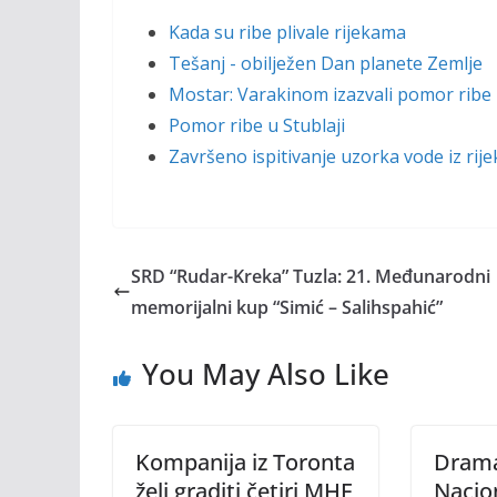
Kada su ribe plivale rijekama
Tešanj - obilježen Dan planete Zemlje
Mostar: Varakinom izazvali pomor ribe 
Pomor ribe u Stublaji
Završeno ispitivanje uzorka vode iz rije
SRD “Rudar-Kreka” Tuzla: 21. Međunarodni
memorijalni kup “Simić – Salihspahić”
You May Also Like
Kompanija iz Toronta
Dram
želi graditi četiri MHE
Nacio