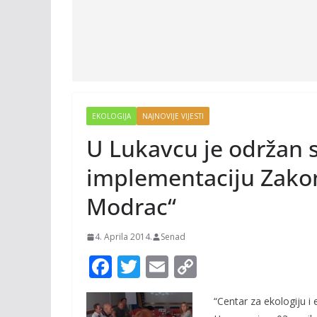
EKOLOGIJA
NAJNOVIJE VIJESTI
U Lukavcu je održan 
implementaciju Zakon
Modrac“
4. Aprila 2014.
Senad
F
T
E
C
ac
w
m
o
“Centar za ekologiju i 
e
itt
ai
p