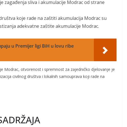
nje zagađenja sliva i akumulacije Modrac od strane
 društva koje rade na zaštiti akumulacija Modrac su
ostizanja adekvatne zaštite akumulacije Modrac.
paju u Premijer ligi BiH u lovu ribe
ije Modrac, otvorenost i spremnost za zajedničko djelovanje je
zacija civilnog društva i lokalnih samouprava koji rade na
SADRŽAJA