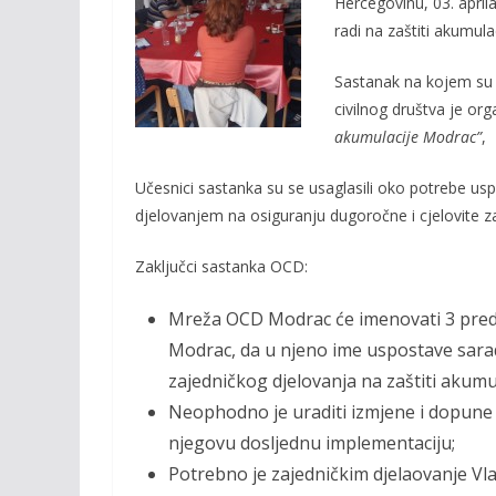
Hercegovinu, 03. apri
b
er
l
y
radi na zaštiti akumul
o
Li
Sastanak na kojem su p
o
n
civilnog društva je org
k
k
akumulacije Modrac”
,
Učesnici sastanka su se usaglasili oko potrebe us
djelovanjem na osiguranju dugoročne i cjelovite z
Zaključci sastanka OCD:
Mreža OCD Modrac će imenovati 3 predst
Modrac, da u njeno ime uspostave sar
zajedničkog djelovanja na zaštiti akumu
Neophodno je uraditi izmjene i dopune 
njegovu dosljednu implementaciju;
Potrebno je zajedničkim djelaovanje Vlade