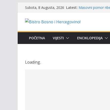
Održan 15. Memorija
Skip
Latest:
osvojili prelazni pe
Subota, 8 Augusta, 2026
to
Masovni pomor ribe 
prikazuje stanje na
content
Satnica 7. i 8. kola
Poziv za učešće u Pr
i amura’
Obavještenje takmič
POČETNA
VIJESTI
ENCIKLOPEDIJA
osobe sa invalidite
Loading
.
.
.