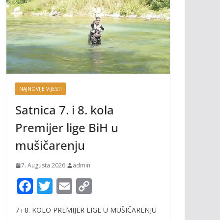
NAJNOVIJE VIJESTI
Satnica 7. i 8. kola
Premijer lige BiH u
mušičarenju
7. Augusta 2026.
admin
F
T
E
C
ac
w
m
o
7 i 8. KOLO PREMIJER LIGE U MUŠIČARENJU
e
itt
ai
p