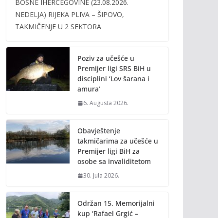
BOSNE IHERCEGOVINE (23.08.2026.
b
er
l
y
NEDELJA) RIJEKA PLIVA – ŠIPOVO,
o
Li
TAKMIČENJE U 2 SEKTORA
o
n
k
k
Poziv za učešće u
Premijer ligi SRS BiH u
disciplini ‘Lov šarana i
amura’
6. Augusta 2026.
Obavještenje
takmičarima za učešće u
Premijer ligi BiH za
osobe sa invaliditetom
30. Jula 2026.
Održan 15. Memorijalni
kup ‘Rafael Grgić –