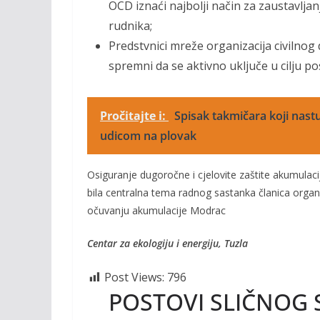
OCD iznaći najbolji način za zaustavlja
rudnika;
Predstvnici mreže organizacija civilnog
spremni da se aktivno uključe u cilju p
Pročitajte i:
Spisak takmičara koji nastu
udicom na plovak
Osiguranje dugoročne i cjelovite zaštite akumulac
bila centralna tema radnog sastanka članica organi
očuvanju akumulacije Modrac
Centar za ekologiju i energiju, Tuzla
Post Views:
796
POSTOVI SLIČNOG 