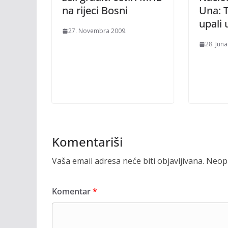
na rijeci Bosni
Una: T
upali 
27. Novembra 2009.
28. Juna
Komentariši
Vaša email adresa neće biti objavljivana.
Neoph
Komentar
*