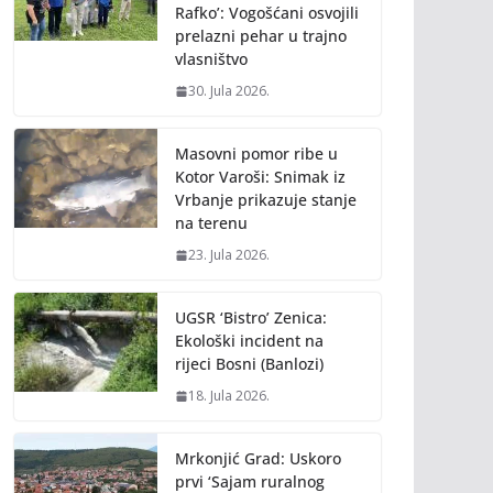
Rafko’: Vogošćani osvojili
prelazni pehar u trajno
vlasništvo
30. Jula 2026.
Masovni pomor ribe u
Kotor Varoši: Snimak iz
Vrbanje prikazuje stanje
na terenu
23. Jula 2026.
UGSR ‘Bistro’ Zenica:
Ekološki incident na
rijeci Bosni (Banlozi)
18. Jula 2026.
Mrkonjić Grad: Uskoro
prvi ‘Sajam ruralnog