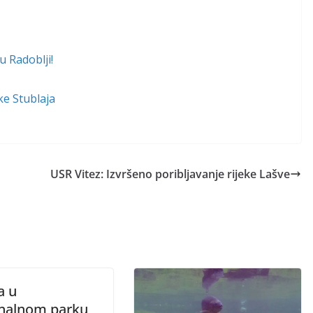
u Radoblji!
ke Stublaja
USR Vitez: Izvršeno poribljavanje rijeke Lašve
a u
nalnom parku