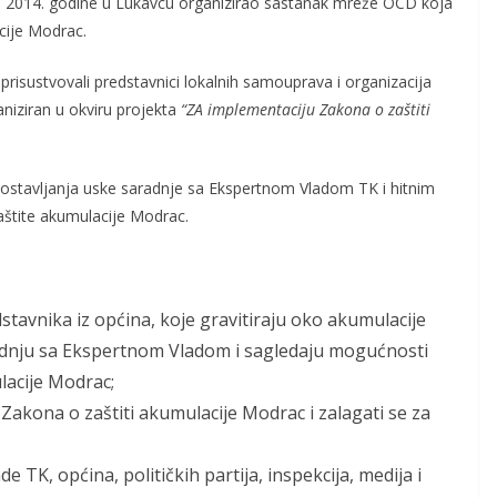
la 2014. godine u Lukavcu organizirao sastanak mreže OCD koja
acije Modrac.
risustvovali predstavnici lokalnih samouprava i organizacija
aniziran u okviru projekta
“ZA implementaciju Zakona o zaštiti
postavljanja uske saradnje sa Ekspertnom Vladom TK i hitnim
aštite akumulacije Modrac.
avnika iz općina, koje gravitiraju oko akumulacije
adnju sa Ekspertnom Vladom i sagledaju mogućnosti
lacije Modrac;
Zakona o zaštiti akumulacije Modrac i zalagati se za
 TK, općina, političkih partija, inspekcija, medija i