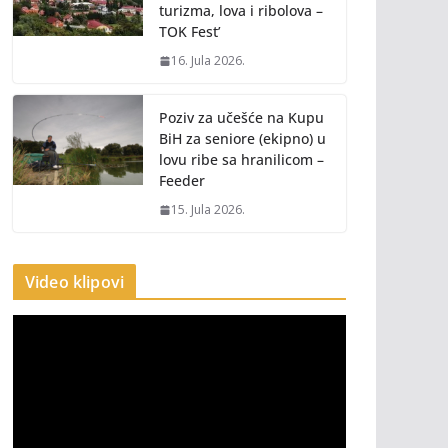
turizma, lova i ribolova –
TOK Fest’
16. Jula 2026.
Poziv za učešće na Kupu
BiH za seniore (ekipno) u
lovu ribe sa hranilicom –
Feeder
15. Jula 2026.
Video klipovi