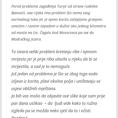
Pored problema zagađenja Turije od strane rudnika
Banovići, ova rijeka ima problem što nema svog
normalnog toka jer je njeno korito začepljeno granjem,
smećem i raznim otpadom u dužini oko
jednog kilometra
od mosta na tzv. Čagalu kod Mosorovca pa sve do
Modračkog jezera.
To stvara veliki problem kretanju ribe i njenom
mrijestu jer je prije riba ulazila u rijeku da bi se
mrijestila, a sad je to nemoguće.
Još jedan od problema je što se zbog toga voda
izljeva iz korita, plavi okolna polja i uništavaju se
usjevi obližnih mještana.
Ja bih vas molio da objavite ove slike koje sam prije
par dana uslikao – da ljudi vide kako to ružno
izgleda pa se možda neko sjeti da to i očisti.