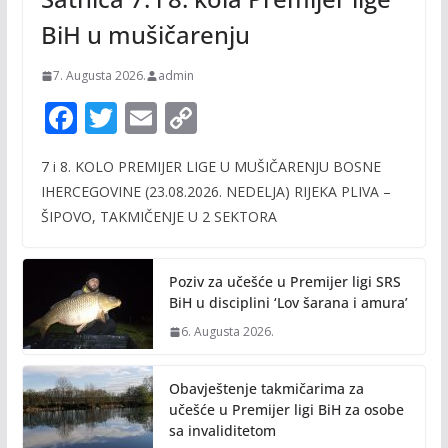
BiH u mušičarenju
7. Augusta 2026.
admin
F
T
E
C
ac
w
m
o
7 i 8. KOLO PREMIJER LIGE U MUŠIČARENJU BOSNE
e
itt
ai
p
IHERCEGOVINE (23.08.2026. NEDELJA) RIJEKA PLIVA –
b
er
l
y
ŠIPOVO, TAKMIČENJE U 2 SEKTORA
o
Li
o
n
Poziv za učešće u Premijer ligi SRS
k
k
BiH u disciplini ‘Lov šarana i amura’
6. Augusta 2026.
Obavještenje takmičarima za
učešće u Premijer ligi BiH za osobe
sa invaliditetom