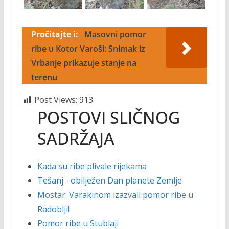
Pročitajte i:
Masovni pomor
ribe u Kotor Varoši: Snimak iz
Vrbanje prikazuje stanje na
terenu
Post Views:
913
POSTOVI SLIČNOG
SADRŽAJA
Kada su ribe plivale rijekama
Tešanj - obilježen Dan planete Zemlje
Mostar: Varakinom izazvali pomor ribe u
Radoblji!
Pomor ribe u Stublaji