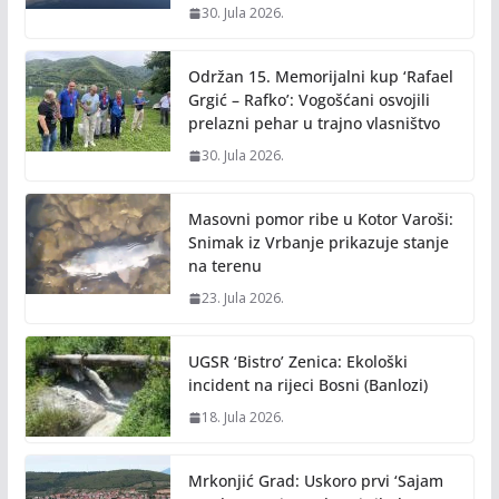
30. Jula 2026.
Održan 15. Memorijalni kup ‘Rafael
Grgić – Rafko’: Vogošćani osvojili
prelazni pehar u trajno vlasništvo
30. Jula 2026.
Masovni pomor ribe u Kotor Varoši:
Snimak iz Vrbanje prikazuje stanje
na terenu
23. Jula 2026.
UGSR ‘Bistro’ Zenica: Ekološki
incident na rijeci Bosni (Banlozi)
18. Jula 2026.
Mrkonjić Grad: Uskoro prvi ‘Sajam