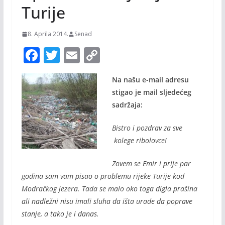
Turije
8. Aprila 2014.
Senad
F
T
E
C
ac
w
m
o
Na našu e-mail adresu
e
itt
ai
p
stigao je mail sljedećeg
b
er
l
y
sadržaja:
o
Li
Bistro i pozdrav za sve
o
n
kolege ribolovce!
k
k
Zovem se Emir i prije par
godina sam vam pisao o problemu rijeke Turije kod
Modračkog jezera. Tada se malo oko toga digla prašina
ali nadležni nisu imali sluha da išta urade da poprave
stanje, a tako je i danas.