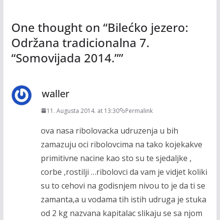
One thought on “
Bilećko jezero:
Održana tradicionalna 7.
“Somovijada 2014.”
”
waller
11. Augusta 2014. at 13:30
Permalink
ova nasa ribolovacka udruzenja u bih
zamazuju oci ribolovcima na tako kojekakve
primitivne nacine kao sto su te sjedaljke ,
corbe ,rostilji …ribolovci da vam je vidjet koliki
su to cehovi na godisnjem nivou to je da ti se
zamanta,a u vodama tih istih udruga je stuka
od 2 kg nazvana kapitalac slikaju se sa njom