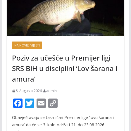
NAJNOVIJE VIJESTI
Poziv za učešće u Premijer ligi
SRS BiH u disciplini ‘Lov šarana i
amura’
6. Augusta 2026.
admin
F
T
E
C
ac
w
m
o
Obavještavaju se takmičari Premijer lige ‘lovu šarana i
e
itt
ai
p
amura’ da će se 3. kolo održati 21. do 23.08.2026.