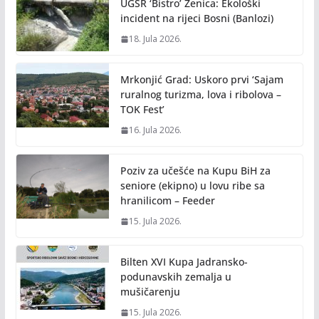
UGSR ‘Bistro’ Zenica: Ekološki
incident na rijeci Bosni (Banlozi)
18. Jula 2026.
Mrkonjić Grad: Uskoro prvi ‘Sajam
ruralnog turizma, lova i ribolova –
TOK Fest’
16. Jula 2026.
Poziv za učešće na Kupu BiH za
seniore (ekipno) u lovu ribe sa
hranilicom – Feeder
15. Jula 2026.
Bilten XVI Kupa Jadransko-
podunavskih zemalja u
mušičarenju
15. Jula 2026.