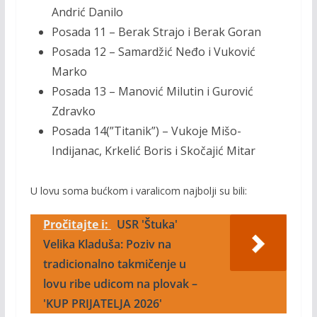
Andrić Danilo
Posada 11 – Berak Strajo i Berak Goran
Posada 12 – Samardžić Neđo i Vuković
Marko
Posada 13 – Manović Milutin i Gurović
Zdravko
Posada 14(”Titanik”) – Vukoje Mišo-
Indijanac, Krkelić Boris i Skočajić Mitar
U lovu soma bućkom i varalicom najbolji su bili:
Pročitajte i:
USR 'Štuka'
Velika Kladuša: Poziv na
tradicionalno takmičenje u
lovu ribe udicom na plovak –
'KUP PRIJATELJA 2026'