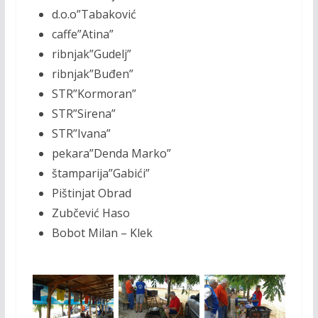
d.o.o”Tabaković
caffe”Atina”
ribnjak”Gudelj”
ribnjak”Buđen”
STR”Kormoran”
STR”Sirena”
STR”Ivana”
pekara”Denda Marko”
štamparija”Gabići”
Pištinjat Obrad
Zubčević Haso
Bobot Milan – Klek