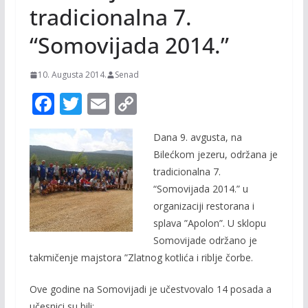
tradicionalna 7.
“Somovijada 2014.”
10. Augusta 2014.
Senad
F
T
E
C
ac
w
m
o
Dana 9. avgusta, na
e
itt
ai
p
Bilećkom jezeru, održana je
b
er
l
y
tradicionalna 7.
o
Li
“Somovijada 2014.” u
o
n
organizaciji restorana i
splava ”Apolon”. U sklopu
k
k
Somovijade održano je
takmičenje majstora ”Zlatnog kotlića i riblje čorbe.
Ove godine na Somovijadi je učestvovalo 14 posada a
učesnici su bili: