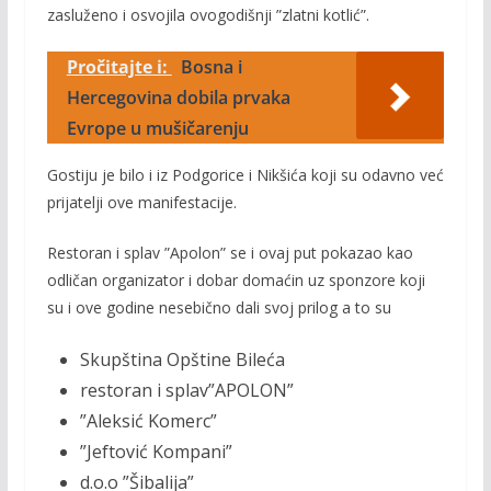
zasluženo i osvojila ovogodišnji ”zlatni kotlić”.
Pročitajte i:
Bosna i
Hercegovina dobila prvaka
Evrope u mušičarenju
Gostiju je bilo i iz Podgorice i Nikšića koji su odavno već
prijatelji ove manifestacije.
Restoran i splav ”Apolon” se i ovaj put pokazao kao
odličan organizator i dobar domaćin uz sponzore koji
su i ove godine nesebično dali svoj prilog a to su
Skupština Opštine Bileća
restoran i splav”APOLON”
”Aleksić Komerc”
”Jeftović Kompani”
d.o.o ”Šibalija”