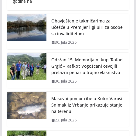
b
er
l
y
godine na
o
Li
o
n
Obavještenje takmičarima za
k
k
učešće u Premijer ligi BiH za osobe
sa invaliditetom
30. Jula 2026.
Održan 15. Memorijalni kup ‘Rafael
Grgić – Rafko’: Vogošćani osvojili
prelazni pehar u trajno vlasništvo
30. Jula 2026.
Masovni pomor ribe u Kotor Varoši:
Snimak iz Vrbanje prikazuje stanje
na terenu
23. Jula 2026.