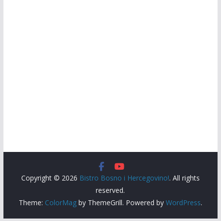
Copyright © 2026
Bistro Bosno i Hercegovino!
. All rights
reserved.
Theme:
ColorMag
by ThemeGrill. Powered by
WordPress
.