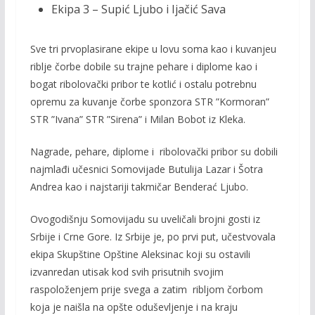
Ekipa 3 – Supić Ljubo i Ijačić Sava
Sve tri prvoplasirane ekipe u lovu soma kao i kuvanjeu
riblje čorbe dobile su trajne pehare i diplome kao i
bogat ribolovački pribor te kotlić i ostalu potrebnu
opremu za kuvanje čorbe sponzora STR ”Kormoran”
STR ”Ivana” STR ”Sirena” i Milan Bobot iz Kleka.
Nagrade, pehare, diplome i ribolovački pribor su dobili
najmlađi učesnici Somovijade Butulija Lazar i Šotra
Andrea kao i najstariji takmičar Benderać Ljubo.
Ovogodišnju Somovijadu su uveličali brojni gosti iz
Srbije i Crne Gore. Iz Srbije je, po prvi put, učestvovala
ekipa Skupštine Opštine Aleksinac koji su ostavili
izvanredan utisak kod svih prisutnih svojim
raspoloženjem prije svega a zatim ribljom čorbom
koja je naišla na opšte oduševljenje i na kraju