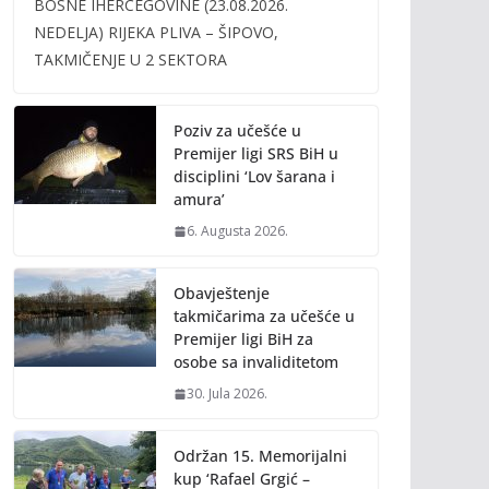
BOSNE IHERCEGOVINE (23.08.2026.
b
er
l
y
NEDELJA) RIJEKA PLIVA – ŠIPOVO,
o
Li
TAKMIČENJE U 2 SEKTORA
o
n
k
k
Poziv za učešće u
Premijer ligi SRS BiH u
disciplini ‘Lov šarana i
amura’
6. Augusta 2026.
Obavještenje
takmičarima za učešće u
Premijer ligi BiH za
osobe sa invaliditetom
30. Jula 2026.
Održan 15. Memorijalni
kup ‘Rafael Grgić –