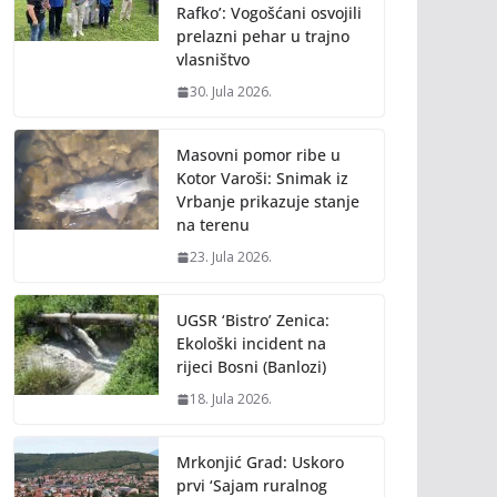
Rafko’: Vogošćani osvojili
prelazni pehar u trajno
vlasništvo
30. Jula 2026.
Masovni pomor ribe u
Kotor Varoši: Snimak iz
Vrbanje prikazuje stanje
na terenu
23. Jula 2026.
UGSR ‘Bistro’ Zenica:
Ekološki incident na
rijeci Bosni (Banlozi)
18. Jula 2026.
Mrkonjić Grad: Uskoro
prvi ‘Sajam ruralnog