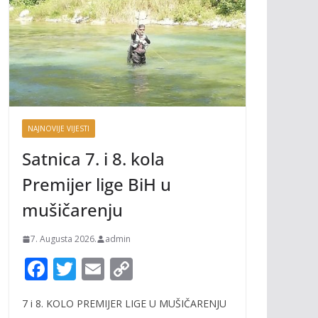
NAJNOVIJE VIJESTI
Satnica 7. i 8. kola
Premijer lige BiH u
mušičarenju
7. Augusta 2026.
admin
F
T
E
C
ac
w
m
o
7 i 8. KOLO PREMIJER LIGE U MUŠIČARENJU
e
itt
ai
p