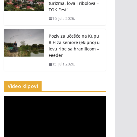
turizma, lova i ribolova –
TOK Fest’
16. Jula 2026.
Poziv za učešće na Kupu
BiH za seniore (ekipno) u
lovu ribe sa hranilicom –
Feeder
15. Jula 2026.
Video klipovi