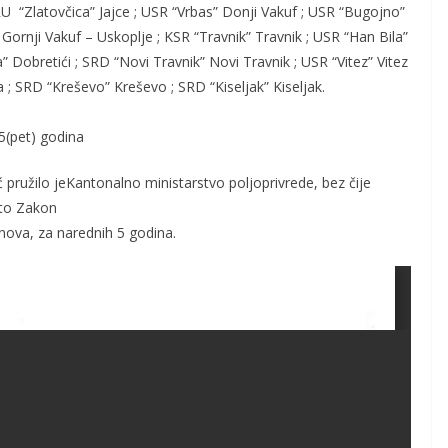
 “Zlatovčica” Jajce ; USR “Vrbas” Donji Vakuf ; USR “Bugojno”
Gornji Vakuf – Uskoplje ; KSR “Travnik” Travnik ; USR “Han Bila”
” Dobretići ; SRD “Novi Travnik” Novi Travnik ; USR “Vitez” Vitez
; SRD “Kreševo” Kreševo ; SRD “Kiseljak” Kiseljak.
5(pet) godina
 pružilo je
Kantonalno ministarstvo poljoprivrede, bez čije
 to Zakon
nova, za narednih 5 godina.