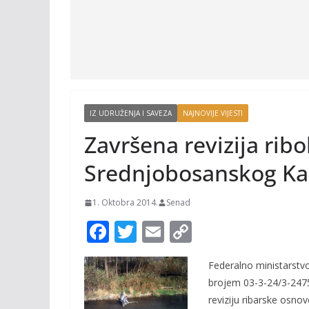
IZ UDRUŽENJA I SAVEZA
NAJNOVIJE VIJESTI
Završena revizija rib
Srednjobosanskog K
1. Oktobra 2014.
Senad
F
T
E
C
ac
w
m
o
Federalno ministarstvo
e
itt
ai
p
brojem 03-3-24/3-2475
b
er
l
y
reviziju ribarske osn