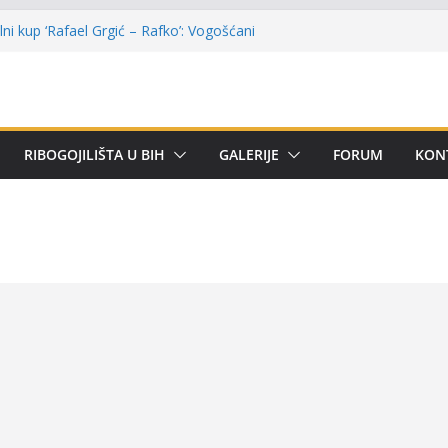
ni kup ‘Rafael Grgić – Rafko’: Vogošćani
r u trajno vlasništvo
 Kotor Varoši: Snimak iz Vrbanje
erenu
remijer lige BiH u mušičarenju
ijer ligi SRS BiH u disciplini ‘Lov šarana
RIBOGOJILIŠTA U BIH
GALERIJE
FORUM
KON
rima za učešće u Premijer ligi BiH za
om