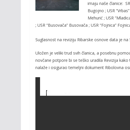
o
Li
imaju naše članice:
SRU
o
n
Bugojno ; USR “Vrbas” 
Mehurić ; USR “Mladica
k
k
; USR “Busovača” Busovača ; USR “Fojnica” Fojnica 
Suglasnost na reviziju Ribarske osnove data je na 
Uložen je veliki trud svih članica, a posebnu pomoć
novčane potpore bi se teško uradila Revizija kako
nalaže i osigurao temeljni dokument Ribolovna os