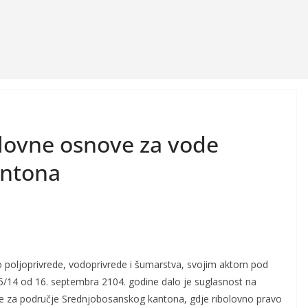
olovne osnove za vode
antona
 poljoprivrede, vodoprivrede i šumarst
va, svojim aktom pod
/14 od 16. septembra 2104. godine dalo je suglasnost na
ove za područje Srednjobosanskog kantona, gdje ribolovno pravo