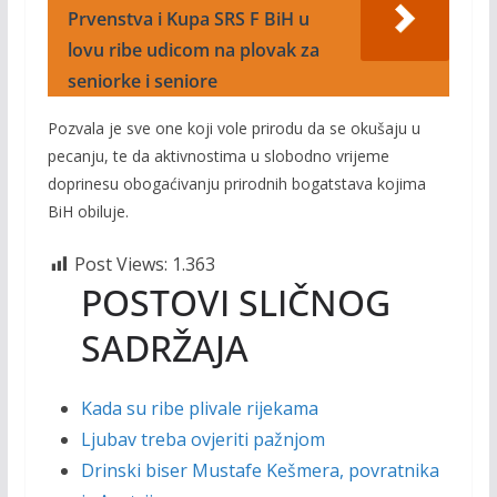
Prvenstva i Kupa SRS F BiH u
lovu ribe udicom na plovak za
seniorke i seniore
Pozvala je sve one koji vole prirodu da se okušaju u
pecanju, te da aktivnostima u slobodno vrijeme
doprinesu obogaćivanju prirodnih bogatstava kojima
BiH obiluje.
Post Views:
1.363
POSTOVI SLIČNOG
SADRŽAJA
Kada su ribe plivale rijekama
Ljubav treba ovjeriti pažnjom
Drinski biser Mustafe Kešmera, povratnika