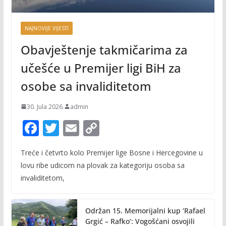
NAJNOVIJE VIJESTI
Obavještenje takmičarima za
učešće u Premijer ligi BiH za
osobe sa invaliditetom
30. Jula 2026.
admin
F
T
E
C
ac
w
m
o
Treće i četvrto kolo Premijer lige Bosne i Hercegovine u
e
itt
ai
p
lovu ribe udicom na plovak za kategoriju osoba sa
b
er
l
y
invaliditetom,
o
Li
o
n
Održan 15. Memorijalni kup ‘Rafael
k
k
Grgić – Rafko’: Vogošćani osvojili