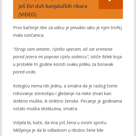
još živi duh banjalučkih ribara
(VIDEO)
Prvo kačenje ribe za udicu je privuklo iako je njen trofej
mala sunčanica.
“
Strogi sam amater, rijetko upecam, ali sat vremena
pored jezera mi popravi cijelu sedmicu”
, ističe Brlek koja
u protekle tri godine koristi svaku priliku za boravak
pored vode.
Kolegicu nema niti jednu, a smatra da je razlog tome
robovanje stereotipu i gledanje na neke stvari kao
striktno muške, ili striktno ženske. Pecanje je godinama
ostalo muška ekskluziva, smatra.
Voljela bi, kaže, da ima još žena u ovom sportu.
Mišljenja je da bi odlaskom u ribolov žene bile