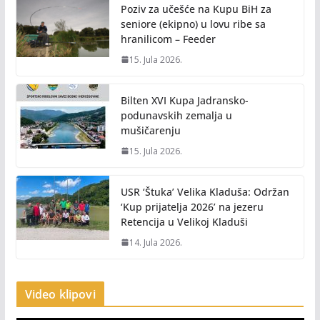
Poziv za učešće na Kupu BiH za
seniore (ekipno) u lovu ribe sa
hranilicom – Feeder
15. Jula 2026.
Bilten XVI Kupa Jadransko-
podunavskih zemalja u
mušičarenju
15. Jula 2026.
USR ‘Štuka’ Velika Kladuša: Održan
‘Kup prijatelja 2026’ na jezeru
Retencija u Velikoj Kladuši
14. Jula 2026.
Video klipovi