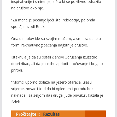
inspirativnije i smirenije, a što bi se pozitivno odrazilo
na društvo oko nje.
“Za mene je pecanje lječilište, rekreacija, pa onda
sport”, navodi Brlek.
Ona u ribolov ide sa svojim mužem, a smatra da je u
formi rekreativnog pecanja najbitnije društvo.
Istaknula je da su ostali članovi Udruženja izuzetno
dobri ribari, ali da je i njihov prioritet očuvanje i briga o
prirodi.
“Momci uporno dolaze na jezero Starača, ulažu
vrijeme, novac i trud da bi oplemenili prirodu bez
naknade i sa željom da i druge ljude privuku”, kazala je
Brlek.
Pročitajte i:
Rezultati