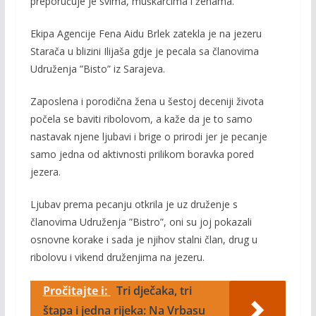
preporučuje je svima, muškarcima i ženama.
Ekipa Agencije Fena Aidu Brlek zatekla je na jezeru
Starača u blizini Ilijaša gdje je pecala sa članovima
Udruženja ”Bisto” iz Sarajeva.
Zaposlena i porodična žena u šestoj deceniji života
počela se baviti ribolovom, a kaže da je to samo
nastavak njene ljubavi i brige o prirodi jer je pecanje
samo jedna od aktivnosti prilikom boravka pored
jezera.
Ljubav prema pecanju otkrila je uz druženje s
članovima Udruženja ”Bistro”, oni su joj pokazali
osnovne korake i sada je njihov stalni član, drug u
ribolovu i vikend druženjima na jezeru.
Pročitajte i:
Tri dječaka, tri
štapa i jedna rijeka: Na Vrbasu