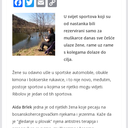
F
T
E
C
ac
w
m
o
U svijet sportova koji su
e
itt
ai
p
od nastanka bili
b
er
l
y
rezervirani samo za
o
Li
muškarce danas sve češće
o
n
ulaze žene, rame uz rame
s kolegama dolaze do
k
k
cilja.
Žene su odavno ušle u sportske automobile, obukle
kimona i bokserske rukavice, i to nije novo, međutim,
postoje sportovi u kojima se rijetko mogu vidjeti.
Ribolov je jedan od tih sportova.
Aida Brlek
jedna je od rijetkih žena koje pecaju na
bosanskohercegovačkim rijekama i jezerima. Kaže da
je ”gledanje u plovak” njena antistres terapija i