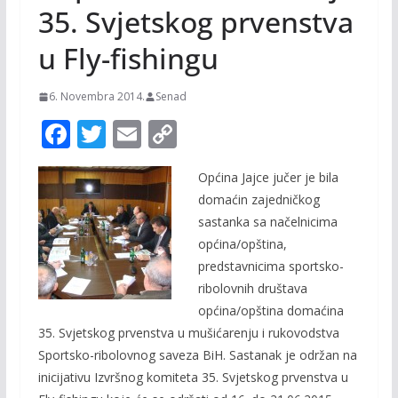
35. Svjetskog prvenstva
u Fly-fishingu
6. Novembra 2014.
Senad
F
T
E
C
ac
w
m
o
Općina Jajce jučer je bila
e
itt
ai
p
domaćin zajedničkog
b
er
l
y
sastanka sa načelnicima
o
Li
općina/opština,
o
n
predstavnicima sportsko-
ribolovnih društava
k
k
općina/opština domaćina
35. Svjetskog prvenstva u mušićarenju i rukovodstva
Sportsko-ribolovnog saveza BiH. Sastanak je održan na
inicijativu Izvršnog komiteta 35. Svjetskog prvenstva u