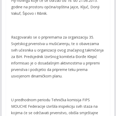
Fly-fishingu koje će se održati od 16. do 21.06.2015.
godine na prostoru općina/opština Jajce, Ključ, Donji
Vakuf, Šipovo i Ribnik.
Razgovaralo se o pripremama za organizaciju 35.
Svjetskog prvenstva u mušićarenju, te o obavezama
svih učesnika u organizaciji ovog značajnog takmičenja
za BiH. Predsjednik Izvršnog komiteta Đorđe Klepić
informisao je o dosadašnjim aktivnostima u pripremi
prvenstva i podsjetio da pripreme teku prema
usvojenom dinamičkom planu.
U predhodnom periodu Tehnička komisija FIPS
MOUCHE Federacije izvršila inspekciju svih staza na
kojima će se održavati prvenstvo, obišla smještajne