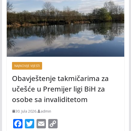
NAJNOVIJE VIJESTI
Obavještenje takmičarima za
učešće u Premijer ligi BiH za
osobe sa invaliditetom
30. Jula 2026.
admin
F
T
E
C