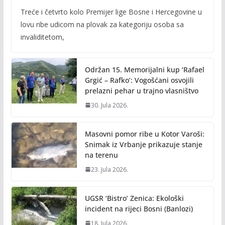
ac
w
m
o
Treće i četvrto kolo Premijer lige Bosne i Hercegovine u
e
itt
ai
p
lovu ribe udicom na plovak za kategoriju osoba sa
b
er
l
y
invaliditetom,
o
Li
o
n
Održan 15. Memorijalni kup ‘Rafael
k
k
Grgić – Rafko’: Vogošćani osvojili
prelazni pehar u trajno vlasništvo
30. Jula 2026.
Masovni pomor ribe u Kotor Varoši:
Snimak iz Vrbanje prikazuje stanje
na terenu
23. Jula 2026.
UGSR ‘Bistro’ Zenica: Ekološki
incident na rijeci Bosni (Banlozi)
18. Jula 2026.