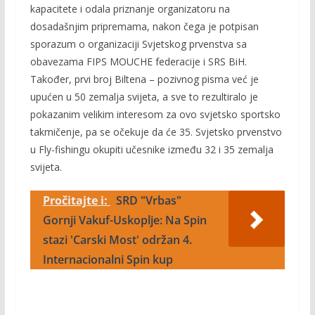
kapacitete i odala priznanje organizatoru na
dosadašnjim pripremama, nakon čega je
potpisan
sporazum o organizaciji Svjetskog prvenstva sa
obavezama FIPS MOUCHE federacije i SRS BiH.
Također, prvi broj Biltena – pozivnog pisma već je
upućen u 50 zemalja svijeta, a sve to rezultiralo je
pokazanim velikim interesom za ovo svjetsko sportsko
takmičenje, pa se očekuje da će 35. Svjetsko prvenstvo
u Fly-fishingu okupiti učesnike između 32 i 35 zemalja
svijeta.
Pročitajte i:
SRD "Vrbas"
Gornji Vakuf-Uskoplje: Na Spin
stazi 'Carski Most' održan 4.
Internacionalni Spin kup