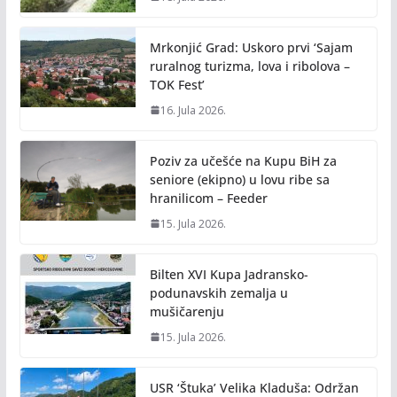
Mrkonjić Grad: Uskoro prvi ‘Sajam
ruralnog turizma, lova i ribolova –
TOK Fest’
16. Jula 2026.
Poziv za učešće na Kupu BiH za
seniore (ekipno) u lovu ribe sa
hranilicom – Feeder
15. Jula 2026.
Bilten XVI Kupa Jadransko-
podunavskih zemalja u
mušičarenju
15. Jula 2026.
USR ‘Štuka’ Velika Kladuša: Održan