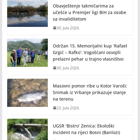
Obavještenje takmičarima za
učešće u Premijer ligi BiH za osobe
sa invaliditetom
30. Jula 2026.
Održan 15. Memorijalni kup ‘Rafael
Grgić – Rafko’: Vogošćani osvojili
prelazni pehar u trajno vlasništvo
30. Jula 2026.
Masovni pomor ribe u Kotor Varoši:
Snimak iz Vrbanje prikazuje stanje
na terenu
23. Jula 2026.
UGSR ‘Bistro’ Zenica: Ekološki
incident na rijeci Bosni (Banlozi)