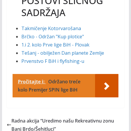
POSTOVI SLIČNOG
SADRŽAJA
Takmičenje Kotorvarošana
Brčko - Održan "Kup plotice"
1.i 2. kolo Prve lige BiH - Plovak
Tešanj - obilježen Dan planete Zemlje
Prvenstvo F BiH i flyfishing-u
Pročitajte i:
Održano treće
kolo Premijer SPIN lige BiH
Radna akcija “Uredimo našu Rekreativnu zonu
Banj Brdo/Šehitluci”