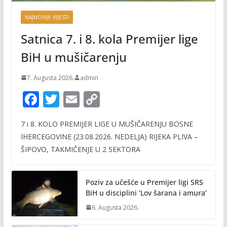
NAJNOVIJE VIJESTI
Satnica 7. i 8. kola Premijer lige
BiH u mušičarenju
7. Augusta 2026.
admin
F
T
E
C
ac
w
m
o
7 i 8. KOLO PREMIJER LIGE U MUŠIČARENJU BOSNE
e
itt
ai
p
IHERCEGOVINE (23.08.2026. NEDELJA) RIJEKA PLIVA –
b
er
l
y
ŠIPOVO, TAKMIČENJE U 2 SEKTORA
o
Li
o
n
Poziv za učešće u Premijer ligi SRS
k
k
BiH u disciplini ‘Lov šarana i amura’
6. Augusta 2026.