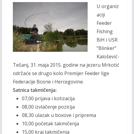
ac
w
m
o
U organiz
e
itt
ai
p
aciji
b
er
l
y
Feeder
o
Li
Fishing
o
n
BiH i USR
k
k
“Blinker”
Kalošević-
Tešanj, 31. maja 2015. godine na jezeru Mrkotić
održaće se drugo kolo Premijer Feeder lige
Federacije Bosne i Hercegovine.
Satnica takmičenja:
07,00 prijava i kotizacija
08,00 izvlačenje pozicija
08,30 ulazak u boxove i priprema
10,00 početak takmičenja
15,00 kraj takmičenja