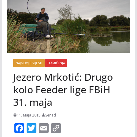
NAJNOVIJE VIJESTI
TAKMIČENJA
Jezero Mrkotić: Drugo
kolo Feeder lige FBiH
31. maja
11. Maja 2015.
Senad
F
T
E
C