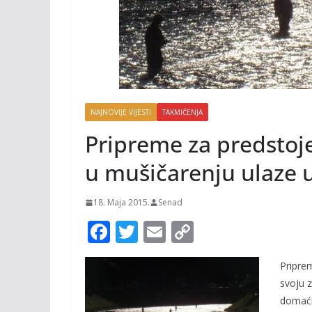
NAJNOVIJE VIJESTI
TAKMIČENJA
Pripreme za predstoj
u mušičarenju ulaze 
18. Maja 2015.
Senad
F
T
E
C
ac
w
m
o
Pripre
e
itt
ai
p
svoju 
b
er
l
y
domaćin