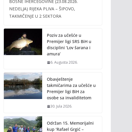
BOSNE IHERCEGOVINE (23.08.2026.
b
er
l
y
NEDELJA) RIJEKA PLIVA – ŠIPOVO,
o
Li
TAKMIČENJE U 2 SEKTORA
o
n
k
k
Poziv za učešće u
Premijer ligi SRS BiH u
disciplini ‘Lov šarana i
amura’
6. Augusta 2026.
Obavještenje
takmičarima za učešće u
Premijer ligi BiH za
osobe sa invaliditetom
30. Jula 2026.
Održan 15. Memorijalni
kup ‘Rafael Grgić –