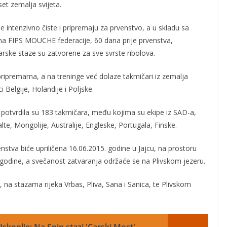
eset zemalja svijeta.
e intenzivno čiste i pripremaju za prvenstvo, a u skladu sa
ima FIPS MOUCHE federacije, 60 dana prije prvenstva,
rske staze su zatvorene za sve svrste ribolova.
ripremama, a na treninge već dolaze takmičari iz zemalja
i Belgije, Holandije i Poljske.
potvrdila su 183 takmičara, među kojima su ekipe iz SAD-a,
lte, Mongolije, Australije, Engleske, Portugala, Finske.
stva biće upriličena 16.06.2015. godine u Jajcu, na prostoru
. godine, a svečanost zatvaranja održaće se na Plivskom jezeru.
a, na stazama rijeka Vrbas, Pliva, Sana i Sanica, te Plivskom