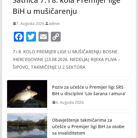
BiH u mušičarenju
7. Augusta 2026.
admin
F
T
E
C
ac
w
m
o
7 i 8. KOLO PREMIJER LIGE U MUŠIČARENJU BOSNE
e
itt
ai
p
IHERCEGOVINE (23.08.2026. NEDELJA) RIJEKA PLIVA –
b
er
l
y
ŠIPOVO, TAKMIČENJE U 2 SEKTORA
o
Li
o
n
Poziv za učešće u Premijer ligi SRS
k
k
BiH u disciplini ‘Lov šarana i amura’
6. Augusta 2026.
Obavještenje takmičarima za
učešće u Premijer ligi BiH za osobe
sa invaliditetom