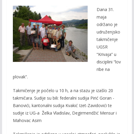
ac
w
m
o
Dana 31.
e
itt
ai
p
maja
b
er
l
y
održano je
o
Li
udruženjsko
o
n
takmičenje
UGSR
k
k
“Krivaja” u
disciplini “lov
ribe na
plovak”.
Takmičenje je počelo u 10 h, a na stazu je izašlo 20
takmičara. Sudije su bili: federalni sudija Pirić Goran -
Banovići, kantonalni sudija Kvakić Izet-Zavidovići te
sudije iz UG-a Želka Vladislav, Degirmendžić Mensur i
Mahovac Asim