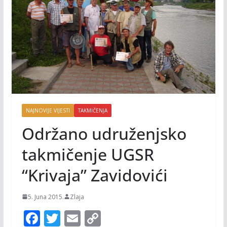
NAJNOVIJE VIJESTI
TAKMIČENJA
Održano udruženjsko
takmičenje UGSR
“Krivaja” Zavidovići
5. Juna 2015.
Zlaja
F
T
E
C