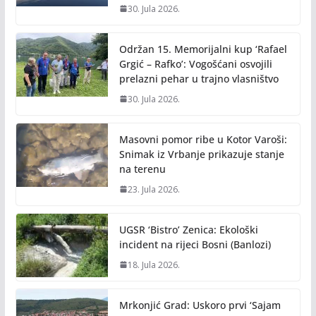
30. Jula 2026.
Održan 15. Memorijalni kup ‘Rafael
Grgić – Rafko’: Vogošćani osvojili
prelazni pehar u trajno vlasništvo
30. Jula 2026.
Masovni pomor ribe u Kotor Varoši:
Snimak iz Vrbanje prikazuje stanje
na terenu
23. Jula 2026.
UGSR ‘Bistro’ Zenica: Ekološki
incident na rijeci Bosni (Banlozi)
18. Jula 2026.
Mrkonjić Grad: Uskoro prvi ‘Sajam