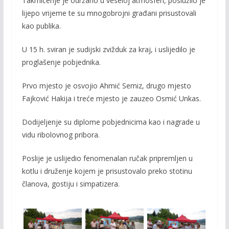
Takmičenje je održano u veseloj atmosferi, poslužilo je
lijepo vrijeme te su mnogobrojni građani prisustovali
kao publika.
U 15 h. sviran je sudijski zvižduk za kraj, i uslijedilo je
proglašenje pobjednika.
Prvo mjesto je osvojio Ahmić Semiz, drugo mjesto
Fajković Hakija i treće mjesto je zauzeo Osmić Unkas.
Dodijeljenje su diplome pobjednicima kao i nagrade u
vidu ribolovnog pribora.
Poslije je uslijedio fenomenalan ručak pripremljen u
kotlu i druženje kojem je prisustovalo preko stotinu
članova, gostiju i simpatizera.