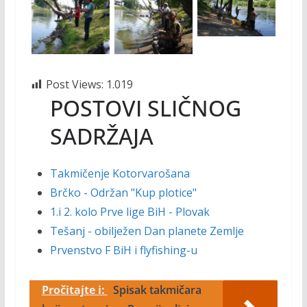
Post Views:
1.019
POSTOVI SLIČNOG
SADRŽAJA
Takmičenje Kotorvarošana
Brčko - Održan "Kup plotice"
1.i 2. kolo Prve lige BiH - Plovak
Tešanj - obilježen Dan planete Zemlje
Prvenstvo F BiH i flyfishing-u
Pročitajte i:
Spisak takmičara