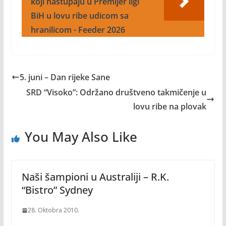
koji nastupaju u Premijer ligi
BiH u lovu ribe udicom sa
hranilicom - Feeder 2026
5. juni – Dan rijeke Sane
SRD “Visoko”: Održano društveno takmičenje u
lovu ribe na plovak
You May Also Like
Naši šampioni u Australiji – R.K.
“Bistro” Sydney
28. Oktobra 2010.