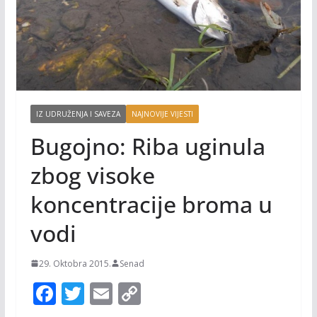
IZ UDRUŽENJA I SAVEZA
NAJNOVIJE VIJESTI
Bugojno: Riba uginula
zbog visoke
koncentracije broma u
vodi
29. Oktobra 2015.
Senad
F
T
E
C
ac
w
m
o