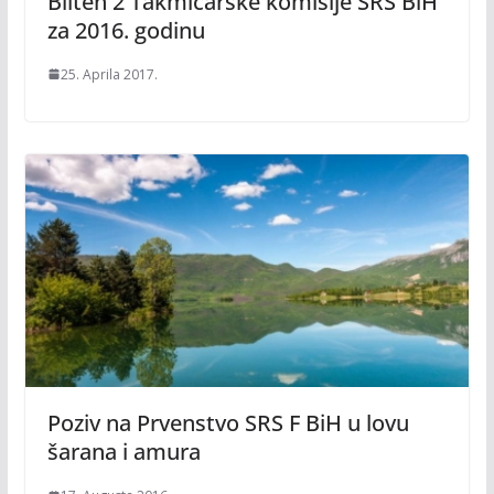
Bilten 2 Takmičarske komisije SRS BiH
za 2016. godinu
25. Aprila 2017.
Poziv na Prvenstvo SRS F BiH u lovu
šarana i amura