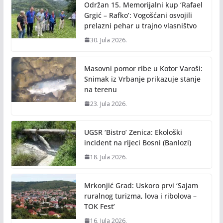
o
n
Održan 15. Memorijalni kup ‘Rafael
k
k
Grgić – Rafko’: Vogošćani osvojili
prelazni pehar u trajno vlasništvo
30. Jula 2026.
Masovni pomor ribe u Kotor Varoši:
Snimak iz Vrbanje prikazuje stanje
na terenu
23. Jula 2026.
UGSR ‘Bistro’ Zenica: Ekološki
incident na rijeci Bosni (Banlozi)
18. Jula 2026.
Mrkonjić Grad: Uskoro prvi ‘Sajam
ruralnog turizma, lova i ribolova –
TOK Fest’
16. Jula 2026.