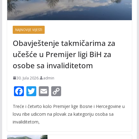
NAJNOVIJE VIJESTI
Obavještenje takmičarima za
učešće u Premijer ligi BiH za
osobe sa invaliditetom
30. Jula 2026.
admin
F
T
E
C
ac
w
m
o
Treće i četvrto kolo Premijer lige Bosne i Hercegovine u
e
itt
ai
p
lovu ribe udicom na plovak za kategoriju osoba sa
b
er
l
y
invaliditetom,
o
Li