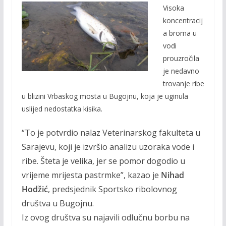
Visoka
e
itt
ai
p
koncentracij
b
er
l
y
a broma u
o
Li
vodi
o
n
prouzročila
je nedavno
k
k
trovanje ribe
u blizini Vrbaskog mosta u Bugojnu, koja je uginula
uslijed nedostatka kisika.
“To je potvrdio nalaz Veterinarskog fakulteta u
Sarajevu, koji je izvršio analizu uzoraka vode i
ribe. Šteta je velika, jer se pomor dogodio u
vrijeme mrijesta pastrmke”, kazao je
Nihad
Hodžić
, predsjednik Sportsko ribolovnog
društva u Bugojnu.
Iz ovog društva su najavili odlučnu borbu na