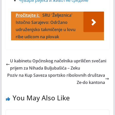
Чувари ријека и животне средине
Pročitajte i:
SRU 'Željeznica'
Istočno Sarajevo: Održano
udruženjsko takmičenje u lovu
ribe udicom na plovak
U kabinetu Općinskog načelnika upriličen svečani
prijem za Nihada Buljubašića – Zeku
Poziv na Kup Saveza sportsko ribolovnih društava
Ze-do kantona
You May Also Like