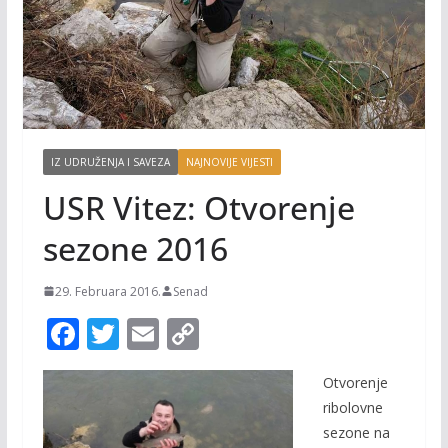
IZ UDRUŽENJA I SAVEZA
NAJNOVIJE VIJESTI
USR Vitez: Otvorenje
sezone 2016
29. Februara 2016.
Senad
F
T
E
C
ac
w
m
o
Otvorenje
e
itt
ai
p
ribolovne
b
er
l
y
sezone na