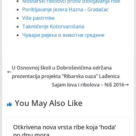
Mostarski ribolovci protiv izlovljavanja ribe
Poribljavanje Jezera Hazna - Gradačac
Više pastrmke
Takmičenje Kotorvarošana
Чувари ријека и животне средине
U Osnovnoj školi u Dobroševićima održana
prezentacija projekta ”Ribarska oaza” Lađenica
Sajam lova i ribolova – Niš 2016
You May Also Like
Otkrivena nova vrsta ribe koja ‘hoda’
po dnu mora