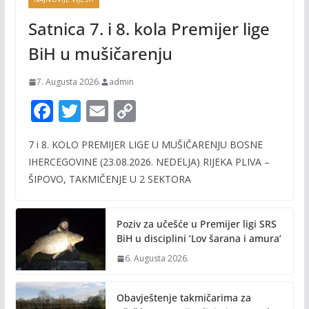
Satnica 7. i 8. kola Premijer lige
BiH u mušičarenju
7. Augusta 2026.
admin
F
T
E
C
ac
w
m
o
7 i 8. KOLO PREMIJER LIGE U MUŠIČARENJU BOSNE
e
itt
ai
p
IHERCEGOVINE (23.08.2026. NEDELJA) RIJEKA PLIVA –
b
er
l
y
ŠIPOVO, TAKMIČENJE U 2 SEKTORA
o
Li
o
n
Poziv za učešće u Premijer ligi SRS
k
k
BiH u disciplini ‘Lov šarana i amura’
6. Augusta 2026.
Obavještenje takmičarima za