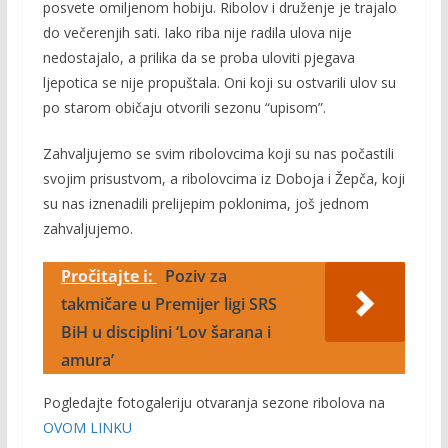
posvete omiljenom hobiju. Ribolov i druženje je trajalo
do večerenjih sati. Iako riba nije radila ulova nije
nedostajalo, a prilika da se proba uloviti pjegava
ljepotica se nije propuštala. Oni koji su ostvarili ulov su
po starom običaju otvorili sezonu “upisom”.
Zahvaljujemo se svim ribolovcima koji su nas počastili
svojim prisustvom, a ribolovcima iz Doboja i Žepča, koji
su nas iznenadili prelijepim poklonima, još jednom
zahvaljujemo.
Pročitajte i:
Poziv za
takmičare u Premijer ligi SRS
BiH u disciplini ‘Lov šarana i
amura’
Pogledajte fotogaleriju otvaranja sezone ribolova na
OVOM LINKU