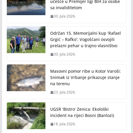
učešće u Premijer ligi BiH za osobe
sa invaliditetom
30. Jula 2026.
Održan 15. Memorijalni kup ‘Rafael
Grgić – Rafko’: Vogošćani osvojili
prelazni pehar u trajno vlasništvo
30. Jula 2026.
Masovni pomor ribe u Kotor Varoši:
Snimak iz Vrbanje prikazuje stanje
na terenu
23. Jula 2026.
UGSR ‘Bistro’ Zenica: Ekološki
incident na rijeci Bosni (Banlozi)
18. Jula 2026.