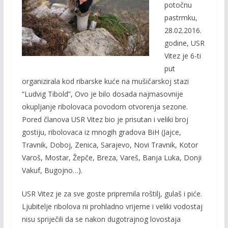
o
Li
potočnu
o
n
pastrmku,
28.02.2016.
k
k
godine, USR
Vitez je 6-ti
put
organizirala kod ribarske kuće na mušičarskoj stazi
“Ludvig Tibold”, Ovo je bilo dosada najmasovnije
okupljanje ribolovaca povodom otvorenja sezone.
Pored članova USR Vitez bio je prisutan i veliki broj
gostiju, ribolovaca iz mnogih gradova BiH (Jajce,
Travnik, Doboj, Zenica, Sarajevo, Novi Travnik, Kotor
Varoš, Mostar, Žepče, Breza, Vareš, Banja Luka, Donji
Vakuf, Bugojno…).
USR Vitez je za sve goste pripremila roštilj, gulaš i piće.
Ljubitelje ribolova ni prohladno vrijeme i veliki vodostaj
nisu spriječili da se nakon dugotrajnog lovostaja