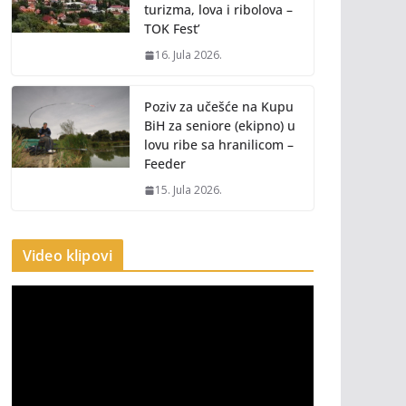
turizma, lova i ribolova –
TOK Fest’
16. Jula 2026.
Poziv za učešće na Kupu
BiH za seniore (ekipno) u
lovu ribe sa hranilicom –
Feeder
15. Jula 2026.
Video klipovi