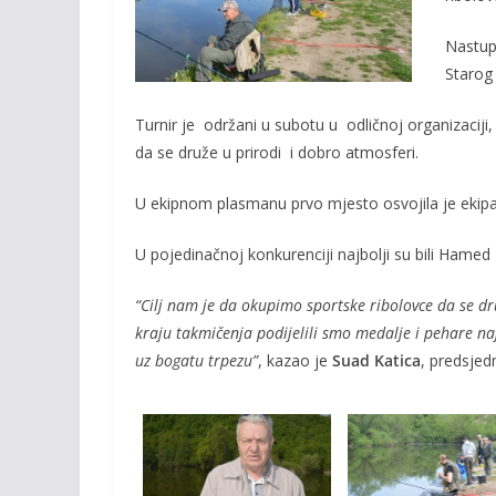
o
n
Nastup
k
k
Starog
Turnir je održani u subotu u odličnoj organizaciji, 
da se druže u prirodi i dobro atmosferi.
U ekipnom plasmanu prvo mjesto osvojila je ekipa 
U pojedinačnoj konkurenciji najbolji su bili Hamed 
“Cilj nam je da okupimo sportske ribolovce da se dr
kraju takmičenja podijelili smo medalje i pehare naj
uz bogatu trpezu”
, kazao je
Suad Katica
, predsjed