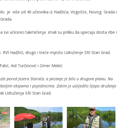
ilo je više od 40 učesnika iz Hadžića, Vogošće, Novog Grada i
 Grada.
a svi učesnici takmičenja imali su priliku da upecaju dosta ribe i
RVI Hadžići, drugo i treće mjesto Udruženje SRI Stari Grad.
Fatić, Aid Turčinović i Omer Mekić.
uže pored jezera Starača, a pecanje je bilo u drugom planu. Na
boljim ekipama i pojedincima. Zatim je uslijedilo lijepo druženje
nik Udruženja SRI Stari Grad.