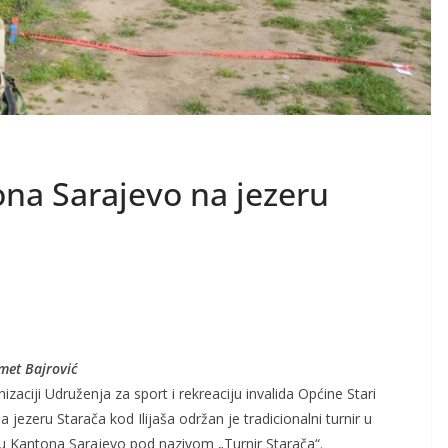
ona Sarajevo na jezeru
smet Bajrović
izaciji Udruženja za sport i rekreaciju invalida Općine Stari
a jezeru Starača kod Ilijaša održan je tradicionalni turnir u
vu Kantona Sarajevo pod nazivom „Turnir Starača“.