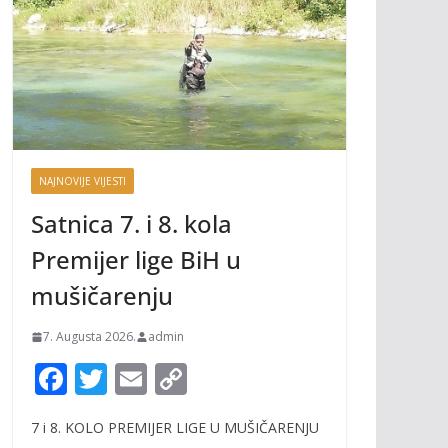
NAJNOVIJE VIJESTI
Satnica 7. i 8. kola
Premijer lige BiH u
mušičarenju
7. Augusta 2026.
admin
F
T
E
C
ac
w
m
o
7 i 8. KOLO PREMIJER LIGE U MUŠIČARENJU
e
itt
ai
p