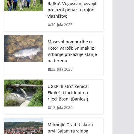
Rafko’: Vogošćani osvojili
prelazni pehar u trajno
vlasništvo
30. Jula 2026.
Masovni pomor ribe u
Kotor Varoši: Snimak iz
Vrbanje prikazuje stanje
na terenu
23. Jula 2026.
UGSR ‘Bistro’ Zenica:
Ekološki incident na
rijeci Bosni (Banlozi)
18. Jula 2026.
Mrkonjić Grad: Uskoro
prvi ‘Sajam ruralnog