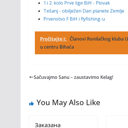
1.i 2. kolo Prve lige BiH - Plovak
Tešanj - obilježen Dan planete Zemlje
Prvenstvo F BiH i flyfishing-u
Pročitajte i:
Članovi Ronilačkog kluba Un
u centru Bihaća
Sačuvajmo Sanu – zaustavimo Kelag!
You May Also Like
Зaкaзaнa