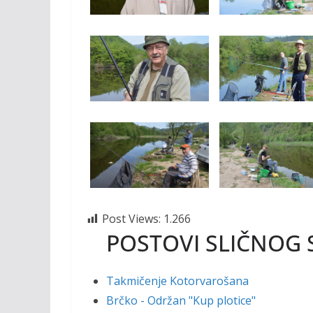
Post Views:
1.266
POSTOVI SLIČNOG 
Takmičenje Kotorvarošana
Brčko - Održan "Kup plotice"