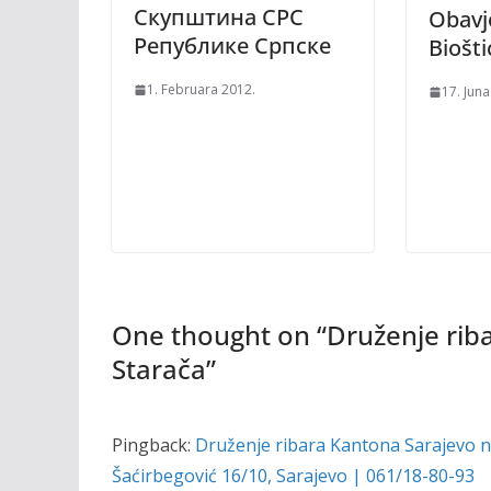
Скупштинa CPC
Obavj
Републике Српске
Biošti
1. Februara 2012.
17. Juna
One thought on “
Druženje rib
Starača
”
Pingback:
Druženje ribara Kantona Sarajevo na
Šaćirbegović 16/10, Sarajevo | 061/18-80-93