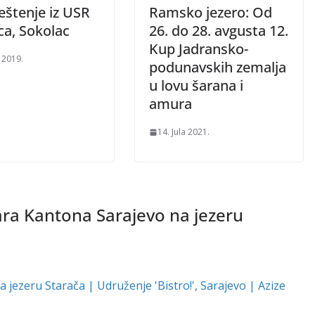
eštenje iz USR
Ramsko jezero: Od
ca, Sokolac
26. do 28. avgusta 12.
Kup Jadransko-
 2019.
podunavskih zemalja
u lovu šarana i
amura
14. Jula 2021.
ara Kantona Sarajevo na jezeru
 jezeru Starača | Udruženje 'Bistro!', Sarajevo | Azize