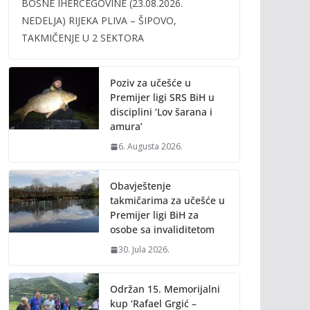
BOSNE IHERCEGOVINE (23.08.2026.
b
er
l
y
NEDELJA) RIJEKA PLIVA – ŠIPOVO,
o
Li
TAKMIČENJE U 2 SEKTORA
o
n
k
k
Poziv za učešće u
Premijer ligi SRS BiH u
disciplini ‘Lov šarana i
amura’
6. Augusta 2026.
Obavještenje
takmičarima za učešće u
Premijer ligi BiH za
osobe sa invaliditetom
30. Jula 2026.
Održan 15. Memorijalni
kup ‘Rafael Grgić –