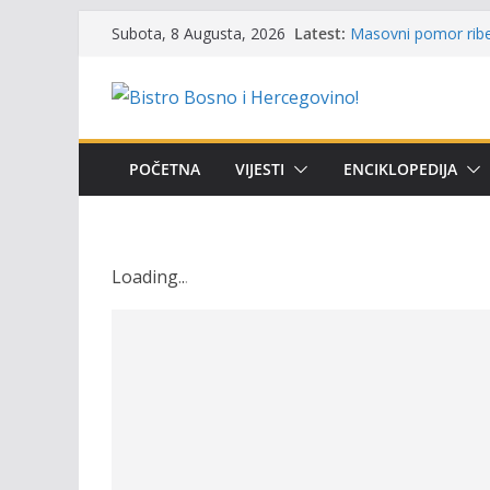
Održan 15. Memorija
Skip
Latest:
Subota, 8 Augusta, 2026
osvojili prelazni pe
to
Masovni pomor ribe 
prikazuje stanje na
content
Satnica 7. i 8. kola
Poziv za učešće u Pr
i amura’
POČETNA
VIJESTI
ENCIKLOPEDIJA
Obavještenje takmič
osobe sa invalidite
Loading
.
.
.