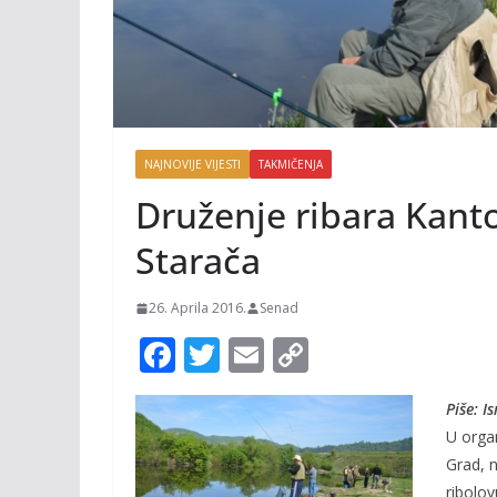
NAJNOVIJE VIJESTI
TAKMIČENJA
Druženje ribara Kant
Starača
26. Aprila 2016.
Senad
F
T
E
C
ac
w
m
o
Piše: I
e
itt
ai
p
U organ
b
er
l
y
Grad, n
o
Li
ribolo