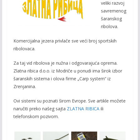
o
Li
veliki razvoj
o
n
savremenog
šaranskog
k
k
ribolova.
Komercijalna jezera privlače sve veći broj sportskih
ribolovaca.
Za taj vid ribolova je nužna i odgovarajuća oprema.
Zlatna ribica d.o.o. iz Modriče u ponudi ima širok izbor
šaranskih sistema i olova firme „Carp system“ iz
Zrenjanina.
Ovi sistemi su poznati širom Evrope. Sve artikle možete
naručiti preko našeg sajta
ZLATNA RIBICA
ili
telefonskom pozivom.