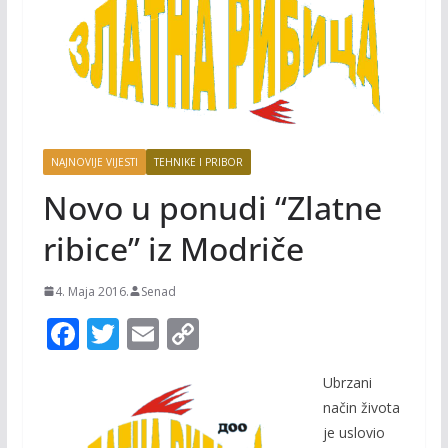
NAJNOVIJE VIJESTI
TEHNIKE I PRIBOR
Novo u ponudi “Zlatne
ribice” iz Modriče
4. Maja 2016.
Senad
F
T
E
C
ac
w
m
o
Ubrzani
e
itt
ai
p
način života
b
er
l
y
je uslovio