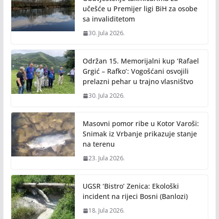
učešće u Premijer ligi BiH za osobe
sa invaliditetom
30. Jula 2026.
Održan 15. Memorijalni kup ‘Rafael
Grgić – Rafko’: Vogošćani osvojili
prelazni pehar u trajno vlasništvo
30. Jula 2026.
Masovni pomor ribe u Kotor Varoši:
Snimak iz Vrbanje prikazuje stanje
na terenu
23. Jula 2026.
UGSR ‘Bistro’ Zenica: Ekološki
incident na rijeci Bosni (Banlozi)
18. Jula 2026.