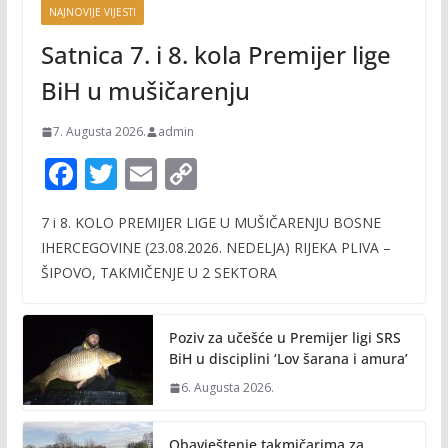
NAJNOVIJE VIJESTI
Satnica 7. i 8. kola Premijer lige
BiH u mušičarenju
7. Augusta 2026.
admin
F
T
E
C
ac
w
m
o
7 i 8. KOLO PREMIJER LIGE U MUŠIČARENJU BOSNE
e
itt
ai
p
IHERCEGOVINE (23.08.2026. NEDELJA) RIJEKA PLIVA –
b
er
l
y
ŠIPOVO, TAKMIČENJE U 2 SEKTORA
o
Li
o
n
Poziv za učešće u Premijer ligi SRS
k
k
BiH u disciplini ‘Lov šarana i amura’
6. Augusta 2026.
Obavještenje takmičarima za