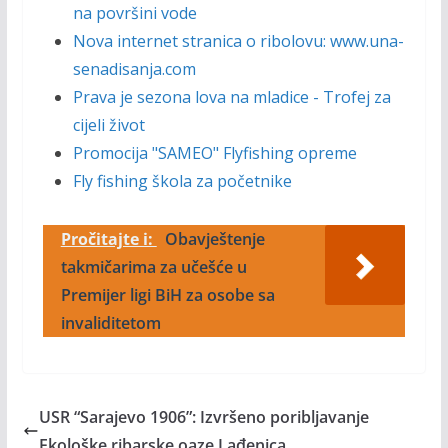
na površini vode
Nova internet stranica o ribolovu: www.una-
senadisanja.com
Prava je sezona lova na mladice - Trofej za
cijeli život
Promocija "SAMEO" Flyfishing opreme
Fly fishing škola za početnike
Pročitajte i:
Obavještenje
takmičarima za učešće u
Premijer ligi BiH za osobe sa
invaliditetom
USR “Sarajevo 1906”: Izvršeno poribljavanje
Ekološke ribarske oaze Lađenica