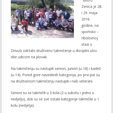
“Bistro”
b
er
l
y
Zenica je 28.
o
Li
i 29. maja
o
n
2016.
godine, na
k
k
sportsko –
ribolovnoj
stazi u
Drivuši održalo društveno takmičenje u disciplini ulov
ribe udicom na plovak.
Na takmičenju su nastupili seniori, juniori (u-18) i kadeti
(u-14). Pored gore navedenih kategorija, po prvi put su
na društvenom takmičenju nastupili i naši veterani.
Seniori su se takmičili u 3 kola (2 u subotu i jedno u
nedjelju), dok su se sve ostale kategorije takmičile u 1
kolu (nedjelja).