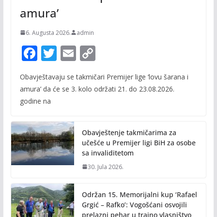
amura’
6. Augusta 2026.
admin
F
T
E
C
ac
w
m
o
Obavještavaju se takmičari Premijer lige ‘lovu šarana i
e
itt
ai
p
amura’ da će se 3. kolo održati 21. do 23.08.2026.
b
er
l
y
godine na
o
Li
o
n
Obavještenje takmičarima za
k
k
učešće u Premijer ligi BiH za osobe
sa invaliditetom
30. Jula 2026.
Održan 15. Memorijalni kup ‘Rafael
Grgić – Rafko’: Vogošćani osvojili
prelazni pehar u trajno vlasništvo