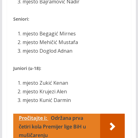
mjesto Bajramović Nadir
Seniori:
mjesto Begagić Mirnes
mjesto Mehičić Mustafa
mjesto Doglod Adnan
Juniori (u-18):
mjesto Zukić Kenan
mjesto Krujezi Alen
mjesto Kunić Darmin
Pročitajte i:
Održana prva
četiri kola Premijer lige BiH u
mušičarenju