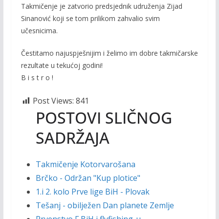
Takmičenje je zatvorio predsjednik udruženja Zijad
Sinanović koji se tom prilikom zahvalio svim
učesnicima.
Čestitamo najuspješnijim i želimo im dobre takmičarske
rezultate u tekućoj godini!
B i s t r o !
Post Views:
841
POSTOVI SLIČNOG
SADRŽAJA
Takmičenje Kotorvarošana
Brčko - Održan "Kup plotice"
1.i 2. kolo Prve lige BiH - Plovak
Tešanj - obilježen Dan planete Zemlje
Prvenstvo F BiH i flyfishing-u