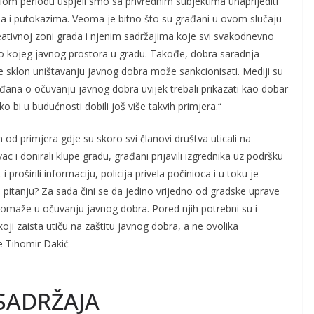
lom periodu uspjeli smo sa privrednim subjektima unaprijediti
a i putokazima. Veoma je bitno što su građani u ovom slučaju
ekreativnoj zoni grada i njenim sadržajima koje svi svakodnevno
lo kojeg javnog prostora u gradu. Takođe, dobra saradnja
e sklon uništavanju javnog dobra može sankcionisati. Mediji su
ađana o očuvanju javnog dobra uvijek trebali prikazati kao dobar
o bi u budućnosti dobili još više takvih primjera.“
n od primjera gdje su skoro svi članovi društva uticali na
 i donirali klupe gradu, građani prijavili izgrednika uz podršku
i proširili informaciju, policija privela počinioca i u toku je
 pitanju? Za sada čini se da jedino vrijedno od gradske uprave
 pomaže u očuvanju javnog dobra. Pored njih potrebni su i
 koji zaista utiču na zaštitu javnog dobra, a ne ovolika
je Tihomir Dakić
SADRŽAJA