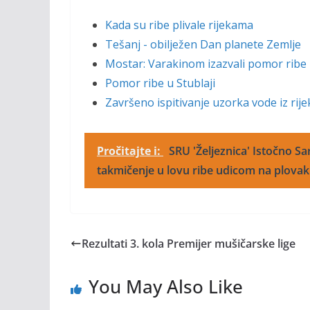
Kada su ribe plivale rijekama
Tešanj - obilježen Dan planete Zemlje
Mostar: Varakinom izazvali pomor ribe 
Pomor ribe u Stublaji
Završeno ispitivanje uzorka vode iz rije
Pročitajte i:
SRU 'Željeznica' Istočno S
takmičenje u lovu ribe udicom na plovak
Rezultati 3. kola Premijer mušičarske lige
You May Also Like