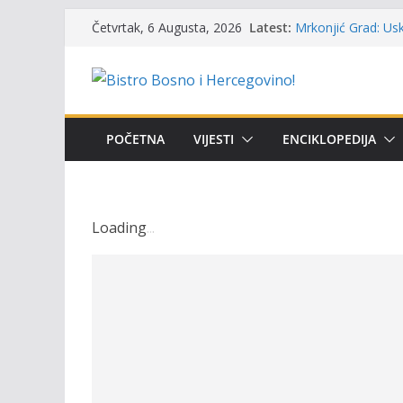
UGSR ‘Bistro’ Zenic
Skip
Latest:
(Banlozi)
Četvrtak, 6 Augusta, 2026
to
Mrkonjić Grad: Usk
ribolova – TOK Fes
content
Obavještenje takmi
osobe sa invalidi
Održan 15. Memorij
osvojili prelazni p
POČETNA
VIJESTI
ENCIKLOPEDIJA
Masovni pomor rib
prikazuje stanje n
Loading
.
.
.