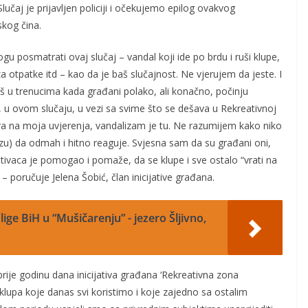
Slučaj je prijavljen policiji i očekujemo epilog ovakvog
skog čina.
u posmatrati ovaj slučaj – vandal koji ide po brdu i ruši klupe,
a otpatke itd – kao da je baš slučajnost. Ne vjerujem da jeste. I
š u trenucima kada građani polako, ali konačno, počinju
, u ovom slučaju, u vezi sa svime što se dešava u Rekreativnoj
ra na moja uvjerenja, vandalizam je tu. Ne razumijem kako niko
zu) da odmah i hitno reaguje. Svjesna sam da su građani oni,
reativaca je pomogao i pomaže, da se klupe i sve ostalo “vrati na
 poručuje Jelena Šobić, član inicijative građana.
 lige BiH u “Mušičarenju” - jezero Šljivno,
prije godinu dana inicijativa građana ‘Rekreativna zona
 klupa koje danas svi koristimo i koje zajedno sa ostalim