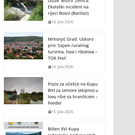
UGSR ‘Bistro’ Zenica:
Ekološki incident na
rijeci Bosni (Banlozi)
18. Jula 2026.
Mrkonjić Grad: Uskoro
prvi ‘Sajam ruralnog
turizma, lova i ribolova –
TOK Fest’
16. Jula 2026.
Poziv za učešće na Kupu
BiH za seniore (ekipno) u
lovu ribe sa hranilicom –
Feeder
15. Jula 2026.
Bilten XVI Kupa