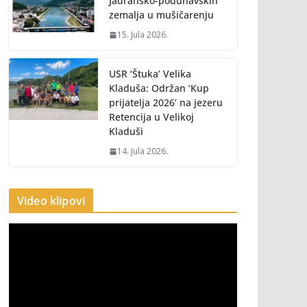
Jadransko-podunavskih
zemalja u mušičarenju
15. Jula 2026.
USR ‘Štuka’ Velika
Kladuša: Održan ‘Kup
prijatelja 2026’ na jezeru
Retencija u Velikoj
Kladuši
14. Jula 2026.
Video klipovi