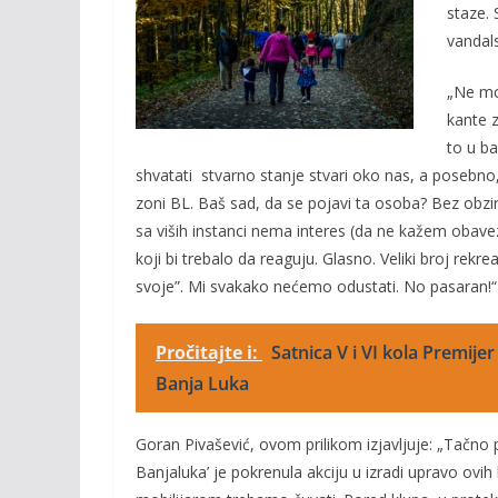
b
er
l
y
staze. 
o
Li
vandal
o
n
„Ne mog
k
k
kante z
to u ba
shvatati stvarno stanje stvari oko nas, a posebno
zoni BL. Baš sad, da se pojavi ta osoba? Bez obzi
sa viših instanci nema interes (da ne kažem obave
koji bi trebalo da reaguju. Glasno. Veliki broj rek
svoje”. Mi svakako nećemo odustati. No pasaran!“ –
Pročitajte i:
Satnica V i VI kola Premijer
Banja Luka
Goran Pivašević, ovom prilikom izjavljuje: „Tačno 
Banjaluka’ je pokrenula akciju u izradi upravo ovih