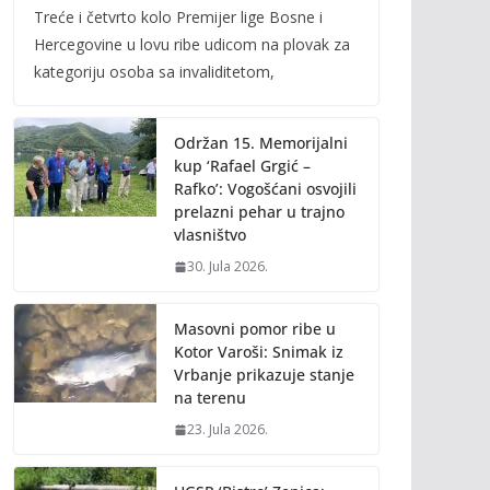
Treće i četvrto kolo Premijer lige Bosne i
e
itt
ai
p
Hercegovine u lovu ribe udicom na plovak za
b
er
l
y
kategoriju osoba sa invaliditetom,
o
Li
o
n
Održan 15. Memorijalni
k
k
kup ‘Rafael Grgić –
Rafko’: Vogošćani osvojili
prelazni pehar u trajno
vlasništvo
30. Jula 2026.
Masovni pomor ribe u
Kotor Varoši: Snimak iz
Vrbanje prikazuje stanje
na terenu
23. Jula 2026.