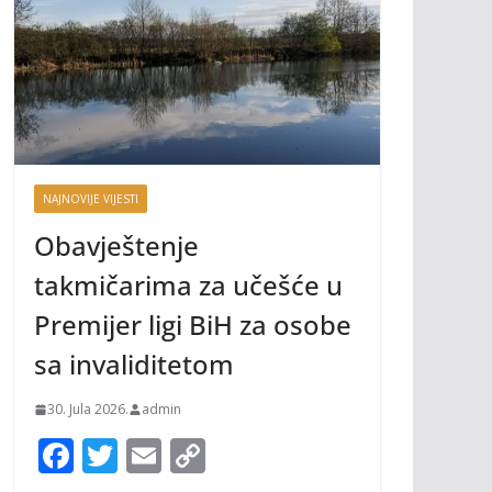
NAJNOVIJE VIJESTI
Obavještenje
takmičarima za učešće u
Premijer ligi BiH za osobe
sa invaliditetom
30. Jula 2026.
admin
F
T
E
C
ac
w
m
o