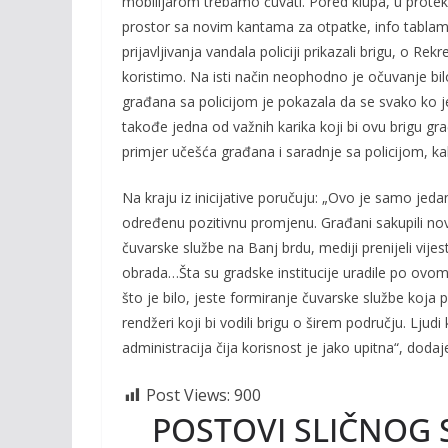
mobilijarom trebamo čuvati. Pored klupa, u protek
prostor sa novim kantama za otpatke, info tablam
prijavljivanja vandala policiji prikazali brigu, o R
koristimo. Na isti način neophodno je očuvanje bi
građana sa policijom je pokazala da se svako ko j
takođe jedna od važnih karika koji bi ovu brigu gr
primjer učešća građana i saradnje sa policijom, kak
Na kraju iz inicijative poručuju: „Ovo je samo jeda
određenu pozitivnu promjenu. Građani sakupili novac
čuvarske službe na Banj brdu, mediji prenijeli vijest 
obrada…Šta su gradske institucije uradile po ovom
što je bilo, jeste formiranje čuvarske službe koja
rendžeri koji bi vodili brigu o širem području. Ljudi
administracija čija korisnost je jako upitna“, doda
Post Views:
900
POSTOVI SLIČNOG 