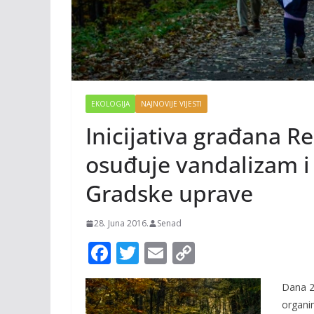
EKOLOGIJA
NAJNOVIJE VIJESTI
Inicijativa građana R
osuđuje vandalizam i
Gradske uprave
28. Juna 2016.
Senad
F
T
E
C
ac
w
m
o
Dana 2
e
itt
ai
p
organim