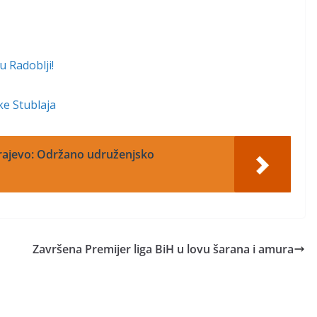
u Radoblji!
ke Stublaja
arajevo: Održano udruženjsko
Završena Premijer liga BiH u lovu šarana i amura