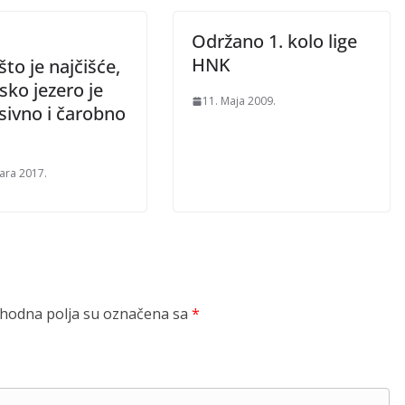
Održano 1. kolo lige
HNK
to je najčišće,
sko jezero je
11. Maja 2009.
sivno i čarobno
uara 2017.
odna polja su označena sa
*