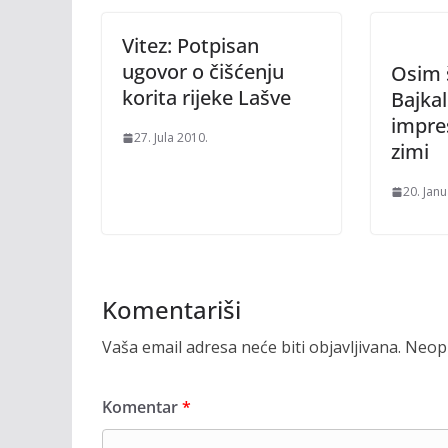
Vitez: Potpisan
ugovor o čišćenju
Osim š
korita rijeke Lašve
Bajkal
impre
27. Jula 2010.
zimi
20. Jan
Komentariši
Vaša email adresa neće biti objavljivana.
Neoph
Komentar
*