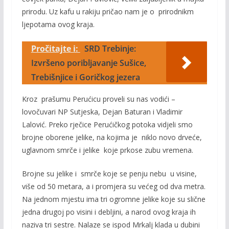
prirodu. Uz kafu u rakiju pričao nam je o prirodnikm
ljepotama ovog kraja.
Pročitajte i:
SRD Trebinje:
Izvršeno poribljavanje Sušice,
Trebišnjice i Goričkog jezera
Kroz prašumu Perućicu proveli su nas vodići –
lovočuvari NP Sutjeska, Dejan Baturan i Vladimir
Lalović. Preko rječice Perućičkog potoka vidjeli smo
brojne oborene jelike, na kojima je niklo novo drveće,
uglavnom smrče i jelike koje prkose zubu vremena.
Brojne su jelike i smrče koje se penju nebu u visine,
više od 50 metara, a i promjera su većeg od dva metra.
Na jednom mjestu ima tri ogromne jelike koje su slične
jedna drugoj po visini i debljini, a narod ovog kraja ih
naziva tri sestre. Nalaze se ispod Mrkalj klada u dubini