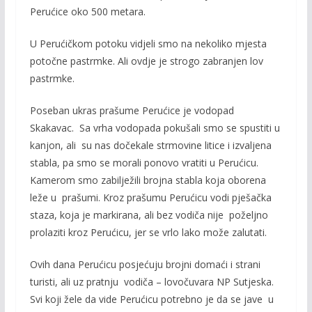
Perućice oko 500 metara.
U Perućičkom potoku vidjeli smo na nekoliko mjesta
potočne pastrmke. Ali ovdje je strogo zabranjen lov
pastrmke.
Poseban ukras prašume Perućice je vodopad
Skakavac. Sa vrha vodopada pokušali smo se spustiti u
kanjon, ali su nas dočekale strmovine litice i izvaljena
stabla, pa smo se morali ponovo vratiti u Perućicu.
Kamerom smo zabilježili brojna stabla koja oborena
leže u prašumi. Kroz prašumu Perućicu vodi pješačka
staza, koja je markirana, ali bez vodiča nije poželjno
prolaziti kroz Perućicu, jer se vrlo lako može zalutati.
Ovih dana Perućicu posjećuju brojni domaći i strani
turisti, ali uz pratnju vodiča – lovočuvara NP Sutjeska.
Svi koji žele da vide Perućicu potrebno je da se jave u