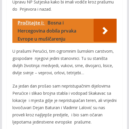
Upravu NP Sutjeska kako bi imali vodiče kroz prašumu
do Prijevora i nazad.
Pročitajte i:
Bosna i
Hercegovina dobila prvaka
Evrope u mušičarenju
U prašumi Perućici, tim ogromnim šumskim carstvom,
gospodare njegovi jedini stanovnici. Tu su staništa
divljih životinja: medvjedi, vukovi, srne, divojarci, lisice,
divlje svinje – veprovi, orlovi, tetrijebi…
Za jedan dan prošao sam nepristupačnim dijelovima
Perućice i slikao brojna stabla i vodopad Skakavac sa
lokacije i mjesta gdje je nepristupačan teren, ali vrijedni
lovočuvari Dejan Baturan i Vladimir Lalović su nas
proveli kroz najljepše predjele, i bio sam očaran
ljepotama jedinstvene evropske prašume.