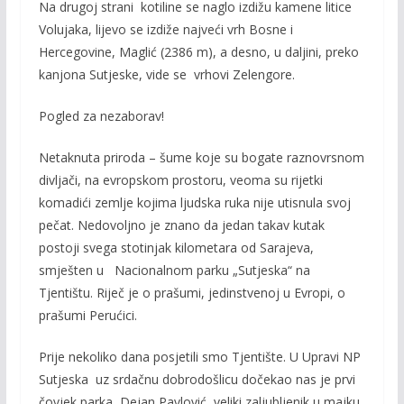
Na drugoj strani kotiline se naglo izdižu kamene litice
Volujaka, lijevo se izdiže najveći vrh Bosne i
Hercegovine, Maglić (2386 m), a desno, u daljini, preko
kanjona Sutjeske, vide se vrhovi Zelengore.
Pogled za nezaborav!
Netaknuta priroda – šume koje su bogate raznovrsnom
divljači, na evropskom prostoru, veoma su rijetki
komadići zemlje kojima ljudska ruka nije utisnula svoj
pečat. Nedovoljno je znano da jedan takav kutak
postoji svega stotinjak kilometara od Sarajeva,
smješten u Nacionalnom parku „Sutjeska“ na
Tjentištu. Riječ je o prašumi, jedinstvenoj u Evropi, o
prašumi Perućici.
Prije nekoliko dana posjetili smo Tjentište. U Upravi NP
Sutjeska uz srdačnu dobrodošlicu dočekao nas je prvi
čovjek parka, Dejan Pavlović, veliki zaljubljenik u majku