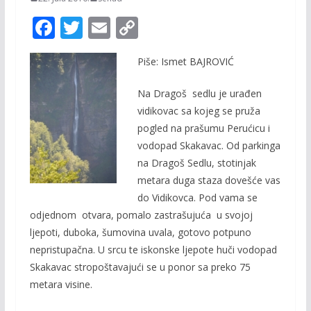
F
T
E
C
ac
w
m
o
Piše: Ismet BAJROVIĆ
e
itt
ai
p
b
er
l
y
Na Dragoš sedlu je urađen
o
Li
vidikovac sa kojeg se pruža
pogled na prašumu Perućicu i
o
n
vodopad Skakavac. Od parkinga
k
k
na Dragoš Sedlu, stotinjak
metara duga staza dovešće vas
do Vidikovca. Pod vama se
odjednom otvara, pomalo zastrašujuća u svojoj
ljepoti, duboka, šumovina uvala, gotovo potpuno
nepristupačna. U srcu te iskonske ljepote huči vodopad
Skakavac stropoštavajući se u ponor sa preko 75
metara visine.