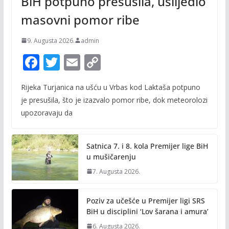
BiH potpuno presušila, uslijedio
masovni pomor ribe
9. Augusta 2026.
admin
F
T
E
C
ac
w
m
o
Rijeka Turjanica na ušću u Vrbas kod Laktaša potpuno
e
itt
ai
p
je presušila, što je izazvalo pomor ribe, dok meteorolozi
b
er
l
y
upozoravaju da
o
Li
o
n
Satnica 7. i 8. kola Premijer lige BiH
k
k
u mušičarenju
7. Augusta 2026.
Poziv za učešće u Premijer ligi SRS
BiH u disciplini ‘Lov šarana i amura’
6. Augusta 2026.