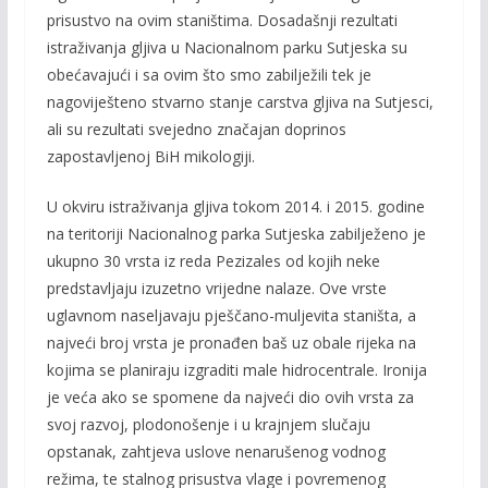
prisustvo na ovim staništima. Dosadašnji rezultati
istraživanja gljiva u Nacionalnom parku Sutjeska su
obećavajući i sa ovim što smo zabilježili tek je
nagoviješteno stvarno stanje carstva gljiva na Sutjesci,
ali su rezultati svejedno značajan doprinos
zapostavljenoj BiH mikologiji.
U okviru istraživanja gljiva tokom 2014. i 2015. godine
na teritoriji Nacionalnog parka Sutjeska zabilježeno je
ukupno 30 vrsta iz reda Pezizales od kojih neke
predstavljaju izuzetno vrijedne nalaze. Ove vrste
uglavnom naseljavaju pješčano-muljevita staništa, a
najveći broj vrsta je pronađen baš uz obale rijeka na
kojima se planiraju izgraditi male hidrocentrale. Ironija
je veća ako se spomene da najveći dio ovih vrsta za
svoj razvoj, plodonošenje i u krajnjem slučaju
opstanak, zahtjeva uslove nenarušenog vodnog
režima, te stalnog prisustva vlage i povremenog