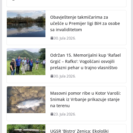
o
Li
o
n
Obavještenje takmičarima za
k
k
učešće u Premijer ligi BiH za osobe
sa invaliditetom
30. Jula 2026.
Održan 15. Memorijalni kup ‘Rafael
Grgić – Rafko’: Vogošćani osvojili
prelazni pehar u trajno vlasništvo
30. Jula 2026.
Masovni pomor ribe u Kotor Varoši:
Snimak iz Vrbanje prikazuje stanje
na terenu
23. Jula 2026.
UGSR ‘Bistro’ Zenica: Ekološki