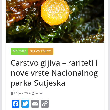
EKOLOGIJA
NAJNOVIJE VIJESTI
Carstvo gljiva – rariteti i
nove vrste Nacionalnog
parka Sutjeska
27. Jula 2016.
Senad
F
T
E
C