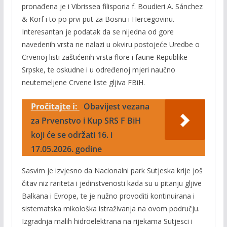
pronađena je i Vibrissea filisporia f. Boudieri A. Sánchez
& Korf i to po prvi put za Bosnu i Hercegovinu.
Interesantan je podatak da se nijedna od gore
navedenih vrsta ne nalazi u okviru postojeće Uredbe o
Crvenoj listi zaštićenih vrsta flore i faune Republike
Srpske, te oskudne i u određenoj mjeri naučno
neutemeljene Crvene liste gljiva FBiH.
Pročitajte i:
Obavijest vezana
za Prvenstvo i Kup SRS F BiH
koji će se održati 16. i
17.05.2026. godine
Sasvim je izvjesno da Nacionalni park Sutjeska krije još
čitav niz rariteta i jedinstvenosti kada su u pitanju gljive
Balkana i Evrope, te je nužno provoditi kontinuirana i
sistematska mikološka istraživanja na ovom području.
Izgradnja malih hidroelektrana na rijekama Sutjesci i