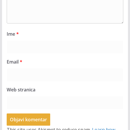
Ime
*
Email
*
Web stranica
This site uses Akismet to reduce spam.
Learn how