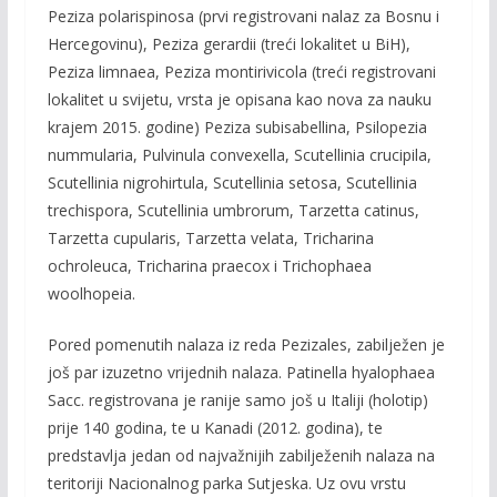
Peziza polarispinosa (prvi registrovani nalaz za Bosnu i
Hercegovinu), Peziza gerardii (treći lokalitet u BiH),
Peziza limnaea, Peziza montirivicola (treći registrovani
lokalitet u svijetu, vrsta je opisana kao nova za nauku
krajem 2015. godine) Peziza subisabellina, Psilopezia
nummularia, Pulvinula convexella, Scutellinia crucipila,
Scutellinia nigrohirtula, Scutellinia setosa, Scutellinia
trechispora, Scutellinia umbrorum, Tarzetta catinus,
Tarzetta cupularis, Tarzetta velata, Tricharina
ochroleuca, Tricharina praecox i Trichophaea
woolhopeia.
Pored pomenutih nalaza iz reda Pezizales, zabilježen je
još par izuzetno vrijednih nalaza. Patinella hyalophaea
Sacc. registrovana je ranije samo još u Italiji (holotip)
prije 140 godina, te u Kanadi (2012. godina), te
predstavlja jedan od najvažnijih zabilježenih nalaza na
teritoriji Nacionalnog parka Sutjeska. Uz ovu vrstu