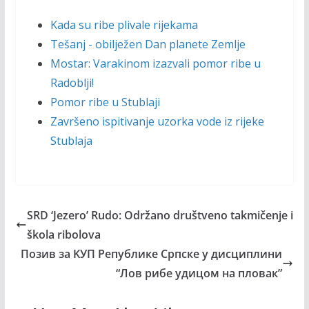
Kada su ribe plivale rijekama
Tešanj - obilježen Dan planete Zemlje
Mostar: Varakinom izazvali pomor ribe u
Radoblji!
Pomor ribe u Stublaji
Završeno ispitivanje uzorka vode iz rijeke
Stublaja
SRD ‘Jezero’ Rudo: Održano društveno takmičenje i
škola ribolova
Позив зa KУП Републике Српске у дисциплини
“Лов рибе удицом на пловак”