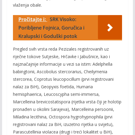
vlaženja obale.
Pročitajte i:
SRK Visoko:
Poribljene Fojnica, Goručica i
Kralupski i Goduški potok
Pregled svih vrsta reda Pezizales registrovanih uz
riječne tokove Sutjeske, Hrčavke i Jabušnice, kao i
najznačajnije informacije u vezi sa istim: Adelphella
babingtonii, Ascobolus stercorarius, Cheilymenia
stercorea, Coprotus leucopocillum (prvi registrovani
nalaz za BiH), Geopyxis foetida, Humaria
hemisphaerica, Leucoscypha semi-immersa,
Marcelleina brevicostatispora (rijetka vrsta čiji je holotip
pronađen u okolini Sarajeva), Marcelleina persoonii,
Miladina lecithina, Octospora hygrohypnophila (prvi
registrovani nalaz za BiH, izuzetno rijetka u svijetu),
Parascutellinia violacea (drugi i treći lokalitet u BiH),