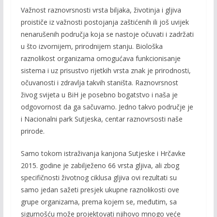
Važnost raznovrsnosti vrsta biljaka, životinja i gljiva
proističe iz važnosti postojanja zaštićenih ili još uvijek
nenarušenih područja koja se nastoje očuvati i zadržati
u što izvornijem, prirodnijem stanju. Biološka
raznolikost organizama omogućava funkcionisanje
sistema i uz prisustvo rijetkih vrsta znak je prirodnosti,
očuvanosti i zdravlja takvih staništa. Raznovrsnost
živog svijeta u BiH je posebno bogatstvo i naša je
odgovornost da ga sačuvamo. Jedno takvo područje je
i Nacionalni park Sutjeska, centar raznovrsosti naše
prirode.
Samo tokom istraživanja kanjona Sutjeske i Hrčavke
2015. godine je zabilježeno 66 vrsta gljiva, ali zbog
specifičnosti životnog ciklusa gljiva ovi rezultati su
samo jedan sažeti presjek ukupne raznolikosti ove
grupe organizama, prema kojem se, međutim, sa
sigurnošću može projektovati njihovo mnogo veće