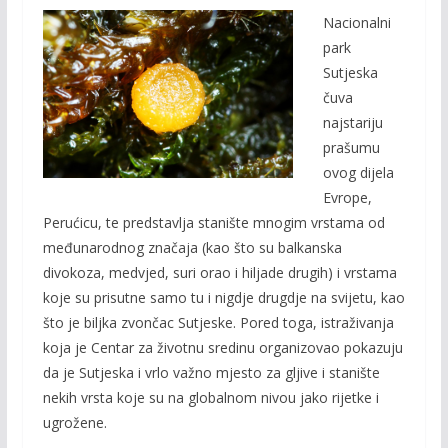
ac
w
m
o
Nacionalni
e
itt
ai
p
park
b
er
l
y
Sutjeska
o
Li
čuva
o
n
najstariju
prašumu
k
k
ovog dijela
Evrope,
Perućicu, te predstavlja stanište mnogim vrstama od
međunarodnog značaja (kao što su balkanska
divokoza, medvjed, suri orao i hiljade drugih) i vrstama
koje su prisutne samo tu i nigdje drugdje na svijetu, kao
što je biljka zvončac Sutjeske. Pored toga, istraživanja
koja je Centar za životnu sredinu organizovao pokazuju
da je Sutjeska i vrlo važno mjesto za gljive i stanište
nekih vrsta koje su na globalnom nivou jako rijetke i
ugrožene.