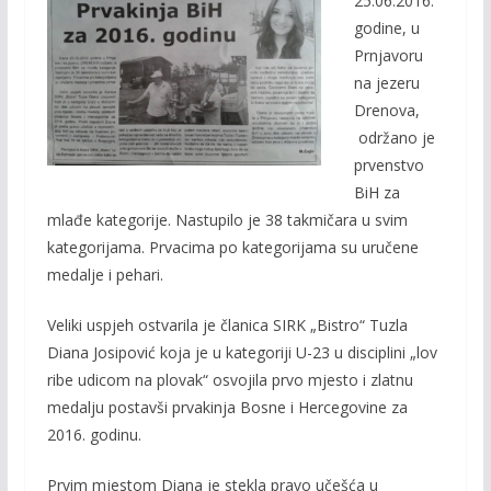
25.06.2016.
b
er
l
y
godine, u
o
Li
Prnjavoru
o
n
na jezeru
Drenova,
k
k
održano je
prvenstvo
BiH za
mlađe kategorije. Nastupilo je 38 takmičara u svim
kategorijama. Prvacima po kategorijama su uručene
medalje i pehari.
Veliki uspjeh ostvarila je članica SIRK „Bistro“ Tuzla
Diana Josipović koja je u kategoriji U-23 u disciplini „lov
ribe udicom na plovak“ osvojila prvo mjesto i zlatnu
medalju postavši prvakinja Bosne i Hercegovine za
2016. godinu.
Prvim mjestom Diana je stekla pravo učešća u