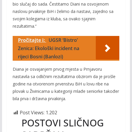
bio slučaj do sada. Čestitamo Diani na osvojenom
naslovu prvakinje BiH i želimo da nastavi, zajedno sa
svojim kolegama iz kluba, sa ovako sjajnim
rezultatima.“
Pročitajte i:
UGSR ‘Bistro’
Zenica: Ekološki incident na
rijeci Bosni (Banlozi)
Diana je osvajanjem prvog mjesta u Prnjavoru
nastavila sa odličnim rezultatima obzirom da je prošle
godine na otvorenom prvenstvu BiH u lovu ribe na
plovak u Živinicama u kategoriji mlađe seniorke također
bila prva i državna prvakinja.
Post Views:
1.202
POSTOVI SLIČNOG