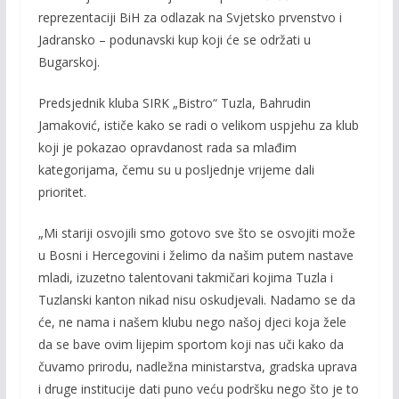
reprezentaciji BiH za odlazak na Svjetsko prvenstvo i
Jadransko – podunavski kup koji će se održati u
Bugarskoj.
Predsjednik kluba SIRK „Bistro“ Tuzla, Bahrudin
Jamaković, ističe kako se radi o velikom uspjehu za klub
koji je pokazao opravdanost rada sa mlađim
kategorijama, čemu su u posljednje vrijeme dali
prioritet.
„Mi stariji osvojili smo gotovo sve što se osvojiti može
u Bosni i Hercegovini i želimo da našim putem nastave
mladi, izuzetno talentovani takmičari kojima Tuzla i
Tuzlanski kanton nikad nisu oskudjevali. Nadamo se da
će, ne nama i našem klubu nego našoj djeci koja žele
da se bave ovim lijepim sportom koji nas uči kako da
čuvamo prirodu, nadležna ministarstva, gradska uprava
i druge institucije dati puno veću podršku nego što je to