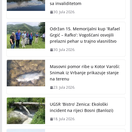
sa invaliditetom
30. Jula 2026.
Održan 15. Memorijalni kup ‘Rafael
Grgić – Rafko’: Vogošćani osvojili
prelazni pehar u trajno vlasništvo
30. Jula 2026.
Masovni pomor ribe u Kotor Varoši:
Snimak iz Vrbanje prikazuje stanje
na terenu
23. Jula 2026.
UGSR ‘Bistro’ Zenica: Ekološki
incident na rijeci Bosni (Banlozi)
18. Jula 2026.