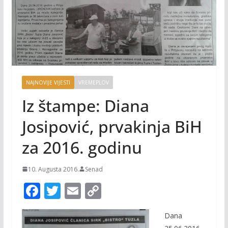
NAJNOVIJE VIJESTI
VREMEPLOV
Iz štampe: Diana
Josipović, prvakinja BiH
za 2016. godinu
10. Augusta 2016.
Senad
F
T
E
C
ac
w
m
o
Dana
e
itt
ai
p