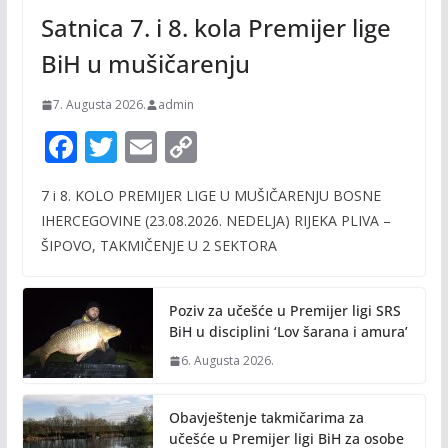
Satnica 7. i 8. kola Premijer lige
BiH u mušičarenju
7. Augusta 2026.
admin
F
T
E
C
ac
w
m
o
7 i 8. KOLO PREMIJER LIGE U MUŠIČARENJU BOSNE
e
itt
ai
p
IHERCEGOVINE (23.08.2026. NEDELJA) RIJEKA PLIVA –
b
er
l
y
ŠIPOVO, TAKMIČENJE U 2 SEKTORA
o
Li
o
n
Poziv za učešće u Premijer ligi SRS
k
k
BiH u disciplini ‘Lov šarana i amura’
6. Augusta 2026.
Obavještenje takmičarima za
učešće u Premijer ligi BiH za osobe