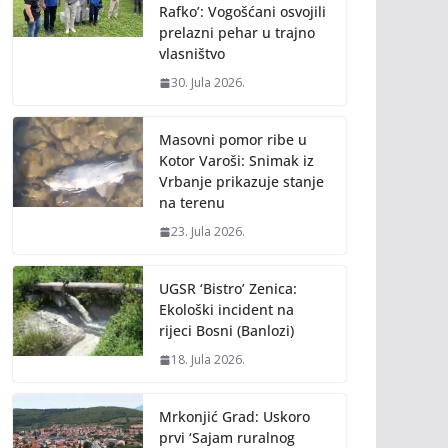
Rafko’: Vogošćani osvojili
prelazni pehar u trajno
vlasništvo
30. Jula 2026.
Masovni pomor ribe u
Kotor Varoši: Snimak iz
Vrbanje prikazuje stanje
na terenu
23. Jula 2026.
UGSR ‘Bistro’ Zenica:
Ekološki incident na
rijeci Bosni (Banlozi)
18. Jula 2026.
Mrkonjić Grad: Uskoro
prvi ‘Sajam ruralnog