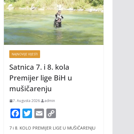
NAJNOVIJE VIJESTI
Satnica 7. i 8. kola
Premijer lige BiH u
mušičarenju
7. Augusta 2026.
admin
F
T
E
C
ac
w
m
o
7 i 8. KOLO PREMIJER LIGE U MUŠIČARENJU
e
itt
ai
p