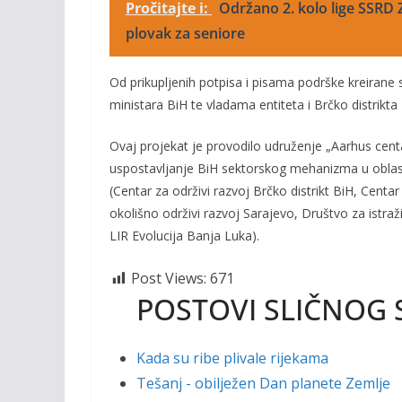
Pročitajte i:
Održano 2. kolo lige SSRD
plovak za seniore
Od prikupljenih potpisa i pisama podrške kreirane 
ministara BiH te vladama entiteta i Brčko distrik
Ovaj projekat je provodilo udruženje „Aarhus cent
uspostavljanje BiH sektorskog mehanizma u oblasti
(Centar za održivi razvoj Brčko distrikt BiH, Cen
okolišno održivi razvoj Sarajevo, Društvo za istra
LIR Evolucija Banja Luka).
Post Views:
671
POSTOVI SLIČNOG 
Kada su ribe plivale rijekama
Tešanj - obilježen Dan planete Zemlje