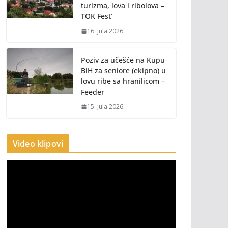
turizma, lova i ribolova –
TOK Fest’
16. Jula 2026.
Poziv za učešće na Kupu
BiH za seniore (ekipno) u
lovu ribe sa hranilicom –
Feeder
15. Jula 2026.
Video klipovi