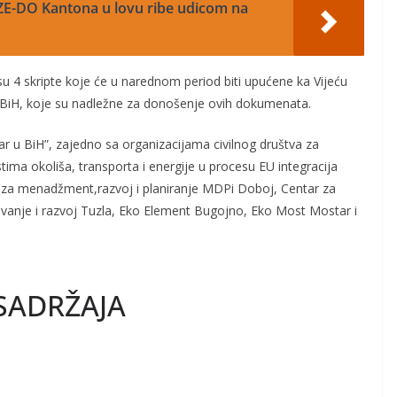
 ZE-DO Kantona u lovu ribe udicom na
su 4 skripte koje će u narednom period biti upućene ka Vijeću
ta BiH, koje su nadležne za donošenje ovih dokumenata.
ar u BiH”, zajedno sa organizacijama civilnog društva za
ma okoliša, transporta i energije u procesu EU integracija
tar za menadžment,razvoj i planiranje MDPi Doboj, Centar za
živanje i razvoj Tuzla, Eko Element Bugojno, Eko Most Mostar i
SADRŽAJA