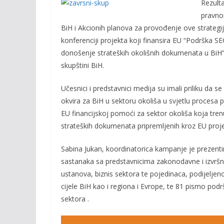
Rezulta
e
itt
ai
p
pravno
b
er
l
y
BiH i Akcionih planova za provođenje ove strategije
o
Li
konferenciji projekta koji finansira EU “Podrška SEC
o
n
donošenje strateških okolišnih dokumenata u BiH
skupštini BiH.
k
k
Učesnici i predstavnici medija su imali priliku da
okvira za BiH u sektoru okoliša u svjetlu procesa p
EU financijskoj pomoći za sektor okoliša koja tren
strateških dokumenata pripremljenih kroz EU proje
Sabina Jukan, koordinatorica kampanje je prezenti
sastanaka sa predstavnicima zakonodavne i izvršne v
ustanova, biznis sektora te pojedinaca, podijeljen
cijele BiH kao i regiona i Evrope, te 81 pismo podršk
sektora .