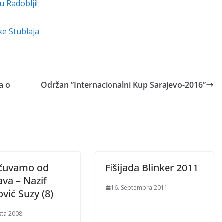
u Radoblji!
ke Stublaja
a o
Održan ”Internacionalni Kup Sarajevo-2016”
čuvamo od
Fišijada Blinker 2011
va – Nazif
16. Septembra 2011.
vić Suzy (8)
sta 2008.