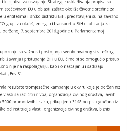
ti Inicijative za usvajanje Strategije usklađivanja propisa sa
m stečevinom EU u oblasti zaštite okoliša/životne sredine za
 u entitetima i Brčko distriktu BiH, predstavljeni su na završnoj
O grupi za okoliš, energiju i transport u BiH u lobiranju za
”, održanoj 7. septembra 2016.godine u Parlamentarnoj
 se upoznaju sa važnosti postojanja sveobuhvatnog strateškog
ribližavanja i pristupanja BiH u EU, čime bi se omogućio pristup
utno nije na raspolaganju, kao i o nastajanju i sadržaju
kat „EnvIS“.
rala rezultate tromjesečne kampanje u okviru koje je održan niz
lasti sa različitih nivoa, organizacija civilnog društva, javnih
o 5000 promotivnih letaka, prikupljeno 3148 potpisa građana iz
e od institucija vlasti, organizacija civilnog društva, biznis