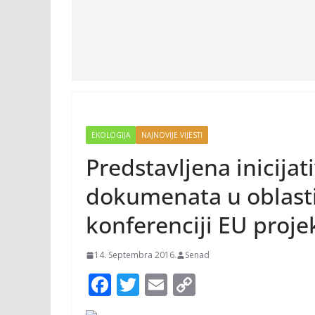
EKOLOGIJA
NAJNOVIJE VIJESTI
Predstavljena inicijat
dokumenata u oblasti 
konferenciji EU proje
14. Septembra 2016.
Senad
F
T
E
C
ac
w
m
o