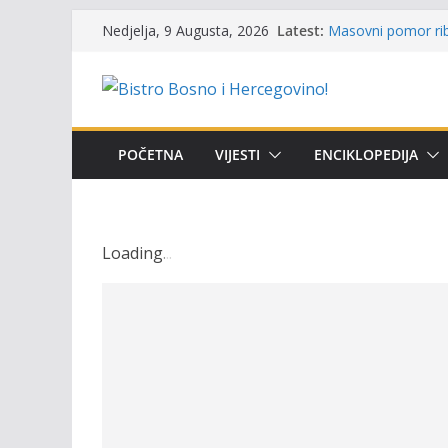
Skip
Latest:
Masovni pomor rib
Nedjelja, 9 Augusta, 2026
to
prikazuje stanje n
Satnica 7. i 8. kol
content
Poziv za učešće u P
i amura’
Obavještenje takmi
osobe sa invalidi
POČETNA
VIJESTI
ENCIKLOPEDIJA
Održan 15. Memorij
osvojili prelazni p
Loading
.
.
.