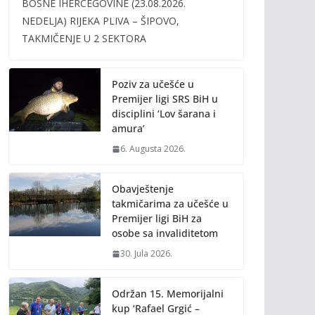
BOSNE IHERCEGOVINE (23.08.2026.
b
er
l
y
NEDELJA) RIJEKA PLIVA – ŠIPOVO,
o
Li
TAKMIČENJE U 2 SEKTORA
o
n
k
k
Poziv za učešće u
Premijer ligi SRS BiH u
disciplini ‘Lov šarana i
amura’
6. Augusta 2026.
Obavještenje
takmičarima za učešće u
Premijer ligi BiH za
osobe sa invaliditetom
30. Jula 2026.
Održan 15. Memorijalni
kup ‘Rafael Grgić –