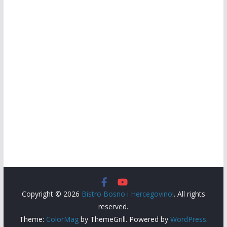
Copyright © 2026
Bistro Bosno i Hercegovino!
. All rights
reserved.
Theme:
ColorMag
by ThemeGrill. Powered by
WordPress
.