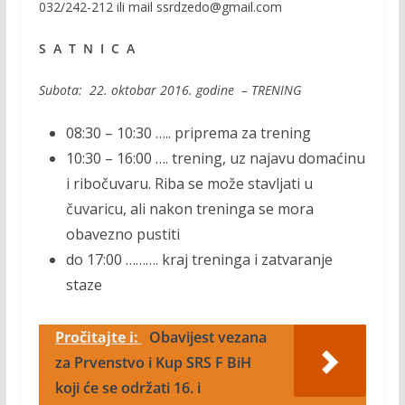
032/242-212 ili mail ssrdzedo@gmail.com
S A T N I C A
Subota: 22. oktobar 2016. godine – TRENING
08:30 – 10:30 ….. priprema za trening
10:30 – 16:00 …. trening, uz najavu domaćinu
i ribočuvaru. Riba se može stavljati u
čuvaricu, ali nakon treninga se mora
obavezno pustiti
do 17:00 ………. kraj treninga i zatvaranje
staze
Pročitajte i:
Obavijest vezana
za Prvenstvo i Kup SRS F BiH
koji će se održati 16. i