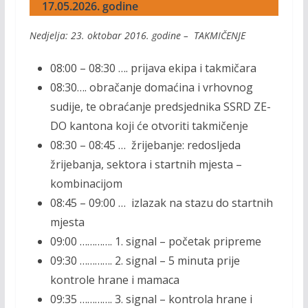
17.05.2026. godine
Nedjelja: 23. oktobar 2016. godine – TAKMIČENJE
08:00 – 08:30 …. prijava ekipa i takmičara
08:30…. obračanje domaćina i vrhovnog
sudije, te obraćanje predsjednika SSRD ZE-
DO kantona koji će otvoriti takmičenje
08:30 – 08:45 … žrijebanje: redosljeda
žrijebanja, sektora i startnih mjesta –
kombinacijom
08:45 – 09:00 … izlazak na stazu do startnih
mjesta
09:00 …………. 1. signal – početak pripreme
09:30 …………. 2. signal – 5 minuta prije
kontrole hrane i mamaca
09:35 …………. 3. signal – kontrola hrane i