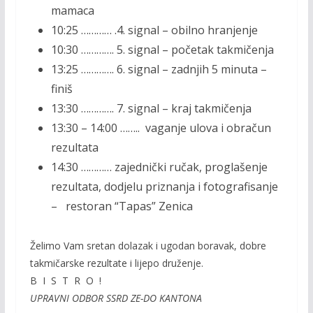
mamaca
10:25 ………… .4. signal – obilno hranjenje
10:30 …………. 5. signal – početak takmičenja
13:25 …………. 6. signal – zadnjih 5 minuta –
finiš
13:30 …………. 7. signal – kraj takmičenja
13:30 – 14:00 …….. vaganje ulova i obračun
rezultata
14:30 ………… zajednički ručak, proglašenje
rezultata, dodjelu priznanja i fotografisanje
– restoran “Tapas” Zenica
Želimo Vam sretan dolazak i ugodan boravak, dobre
takmičarske rezultate i lijepo druženje.
B I S T R O !
UPRAVNI ODBOR SSRD ZE-DO KANTONA