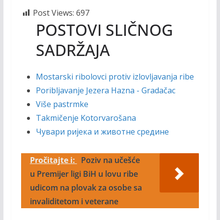
Post Views:
697
POSTOVI SLIČNOG
SADRŽAJA
Mostarski ribolovci protiv izlovljavanja ribe
Poribljavanje Jezera Hazna - Gradačac
Više pastrmke
Takmičenje Kotorvarošana
Чувари ријека и животне средине
Pročitajte i:
Poziv na učešće
u Premijer ligi BiH u lovu ribe
udicom na plovak za osobe sa
invaliditetom i veterane