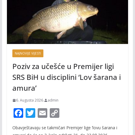
NAJNOVIJE VIJESTI
Poziv za učešće u Premijer ligi
SRS BiH u disciplini ‘Lov šarana i
amura’
6. Augusta 2026.
admin
F
T
E
C
ac
w
m
o
Obavještavaju se takmičari Premijer lige ‘lovu šarana i
e
itt
ai
p