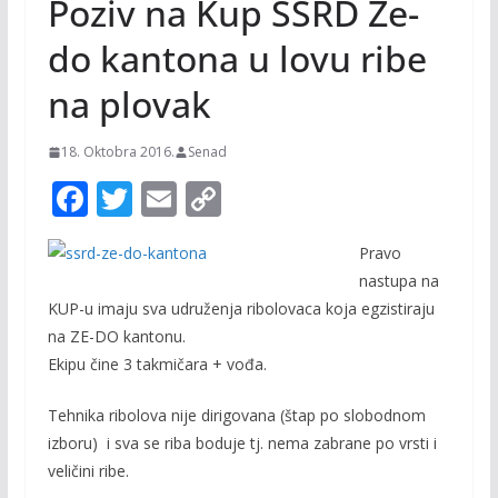
Poziv na Kup SSRD Ze-
do kantona u lovu ribe
na plovak
18. Oktobra 2016.
Senad
F
T
E
C
ac
w
m
o
Pravo
e
itt
ai
p
nastupa na
b
er
l
y
KUP-u imaju sva udruženja ribolovaca koja egzistiraju
o
Li
na ZE-DO kantonu.
o
n
Ekipu čine 3 takmičara + vođa.
k
k
Tehnika ribolova nije dirigovana (štap po slobodnom
izboru) i sva se riba boduje tj. nema zabrane po vrsti i
veličini ribe.