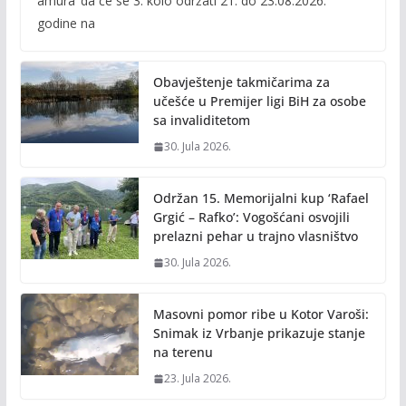
amura’ da će se 3. kolo održati 21. do 23.08.2026.
b
er
l
y
godine na
o
Li
o
n
Obavještenje takmičarima za
k
k
učešće u Premijer ligi BiH za osobe
sa invaliditetom
30. Jula 2026.
Održan 15. Memorijalni kup ‘Rafael
Grgić – Rafko’: Vogošćani osvojili
prelazni pehar u trajno vlasništvo
30. Jula 2026.
Masovni pomor ribe u Kotor Varoši:
Snimak iz Vrbanje prikazuje stanje
na terenu
23. Jula 2026.