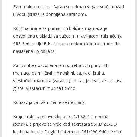
Eventualno ulovljeni šaran se odmah vaga i vraća nazad
u vodu (staza je poribljena šaranom).
Količina hrane za primamu i količina mamaca je
dozvoljena u skladu sa važećim Pravilnikom takmičenja
SRS Federacije BiH, a hrana prilikom kontrole mora biti
navlažena i prosijana.
Za lov ribe dozvoljena je upotreba svih prirodnih
mamaca osim: živih i mrtvih ribica, ikre, kruha,
vještačkih mamaca (varalica), imitacije crva, verde vasa,
gliste, vještačkih mušica i slično.
Kotizacija za takmičenje se ne plaća.
Krajnji rok za prijavu ekipa je 21.10.2016. godine
(petak), a prijave se vrše kod sekretara SSRD ZE-DO
kantona Adnan Doglod putem tel. 061/690-940, tel/fax