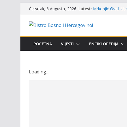
Skip
Latest:
Mrkonjić Grad: Usk
Četvrtak, 6 Augusta, 2026
to
ribolova – TOK Fes
Obavještenje takmi
content
osobe sa invalidi
Održan 15. Memorij
osvojili prelazni p
Masovni pomor rib
POČETNA
VIJESTI
ENCIKLOPEDIJA
prikazuje stanje n
UGSR ‘Bistro’ Zenic
(Banlozi)
Loading
.
.
.