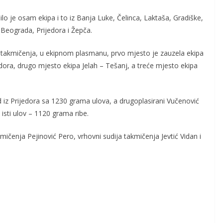
lo je osam ekipa i to iz Banja Luke, Čelinca, Laktaša, Gradiške,
 Beograda, Prijedora i Žepča.
takmičenja, u ekipnom plasmanu, prvo mjesto je zauzela ekipa
edora, drugo mjesto ekipa Jelah – Tešanj, a treće mjesto ekipa
 iz Prijedora sa 1230 grama ulova, a drugoplasirani Vučenović
 isti ulov – 1120 grama ribe.
mičenja Pejinović Pero, vrhovni sudija takmičenja Jevtić Vidan i