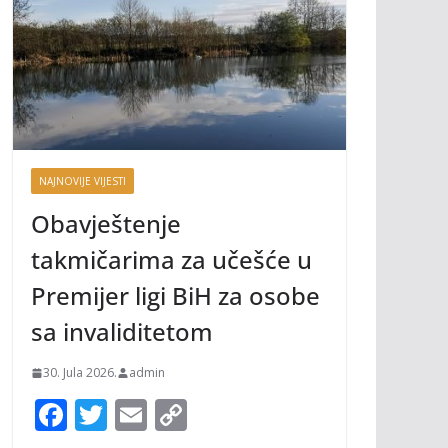
NAJNOVIJE VIJESTI
Obavještenje
takmičarima za učešće u
Premijer ligi BiH za osobe
sa invaliditetom
30. Jula 2026.
admin
F
T
E
C
ac
w
m
o