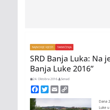
NAJNOVIJE VIJESTI
TAKMIČENJA
SRD Banja Luka: Na j
Banja Luke 2016”
24. Oktobra 2016.
Senad
F
T
E
C
ac
w
m
o
Dana 2
e
itt
ai
p
Luke u 