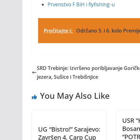
Prvenstvo F BiH i flyfishing-u
Pročitajte i:
Održano 5. i 6. kolo Premij
SRD Trebinje: Izvršeno poribljavanje Gorič
jezera, Sušice i Trebišnjice
You May Also Like
USR “
Bosan
UG “Bistro!” Sarajevo:
“POT
Završen 4. Carp Cup