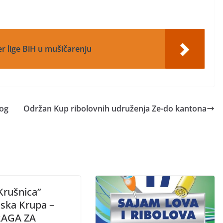
er lige BiH u mušičarenju
kog
Održan Kup ribolovnih udruženja Ze-do kantona
Krušnica”
ska Krupa –
RAGA ZA