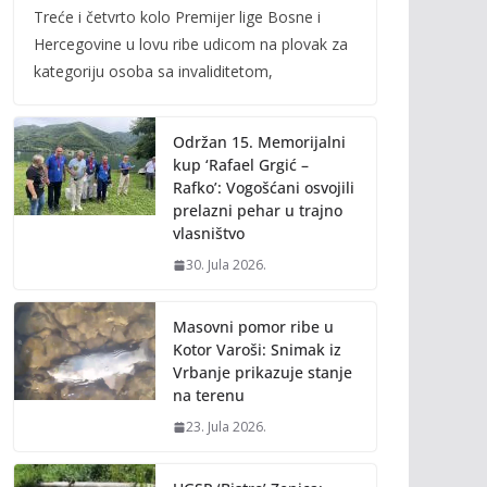
Treće i četvrto kolo Premijer lige Bosne i
e
itt
ai
p
Hercegovine u lovu ribe udicom na plovak za
b
er
l
y
kategoriju osoba sa invaliditetom,
o
Li
o
n
Održan 15. Memorijalni
k
k
kup ‘Rafael Grgić –
Rafko’: Vogošćani osvojili
prelazni pehar u trajno
vlasništvo
30. Jula 2026.
Masovni pomor ribe u
Kotor Varoši: Snimak iz
Vrbanje prikazuje stanje
na terenu
23. Jula 2026.