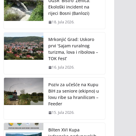
UGSR ‘Bistro’ Zenica:
Ekološki incident na
rijeci Bosni (Banlozi)
18. Jula 2026.
Mrkonjić Grad: Uskoro
prvi ‘Sajam ruralnog
turizma, lova i ribolova –
TOK Fest’
16. Jula 2026.
Poziv za učešće na Kupu
BiH za seniore (ekipno) u
lovu ribe sa hranilicom –
Feeder
15. Jula 2026.
Bilten XVI Kupa