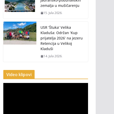
Jadransko-podunavskih
zemalja u mušičarenju
15. Jula 2026.
USR ‘Štuka’ Velika
Kladuša: Održan ‘Kup
prijatelja 2026’ na jezeru
Retencija u Velikoj
Kladuši
14. Jula 2026.
Video klipovi