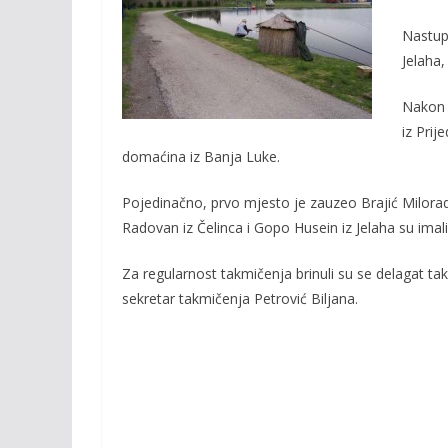
b
er
l
y
o
Li
Nastupi
Jelaha,
o
n
k
k
Nakon 
iz Prij
domaćina iz Banja Luke.
Pojedinačno, prvo mjesto je zauzeo Brajić Milorad
Radovan iz Čelinca i Gopo Husein iz Jelaha su imali
Za regularnost takmičenja brinuli su se delagat tak
sekretar takmičenja Petrović Biljana.