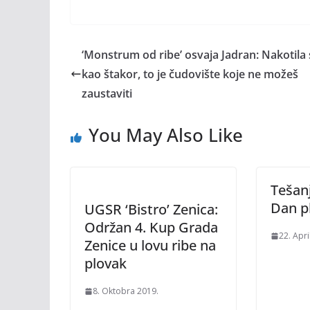
‘Monstrum od ribe’ osvaja Jadran: Nakotila 
kao štakor, to je čudovište koje ne možeš
zaustaviti
You May Also Like
Tešanj
Dan p
UGSR ‘Bistro’ Zenica:
Održan 4. Kup Grada
22. Apri
Zenice u lovu ribe na
plovak
8. Oktobra 2019.