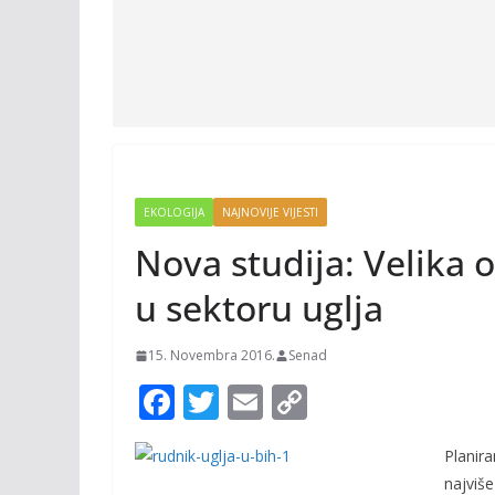
EKOLOGIJA
NAJNOVIJE VIJESTI
Nova studija: Velika
u sektoru uglja
15. Novembra 2016.
Senad
F
T
E
C
ac
w
m
o
Planira
e
itt
ai
p
najviše