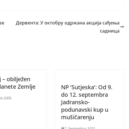
se
Дервента: У октобру одржaнa акција сађења
садница
 – obilježen
lanete Zemlje
NP ‘Sutjeska’: Od 9.
do 12. septembra
la 2005.
Jadransko-
podunavski kup u
mušičarenju
7. Septembra 2021.