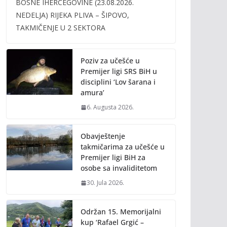
BOSNE IHERCEGOVINE (23.08.2026.
b
er
l
y
NEDELJA) RIJEKA PLIVA – ŠIPOVO,
o
Li
TAKMIČENJE U 2 SEKTORA
o
n
k
k
Poziv za učešće u
Premijer ligi SRS BiH u
disciplini ‘Lov šarana i
amura’
6. Augusta 2026.
Obavještenje
takmičarima za učešće u
Premijer ligi BiH za
osobe sa invaliditetom
30. Jula 2026.
Održan 15. Memorijalni
kup ‘Rafael Grgić –