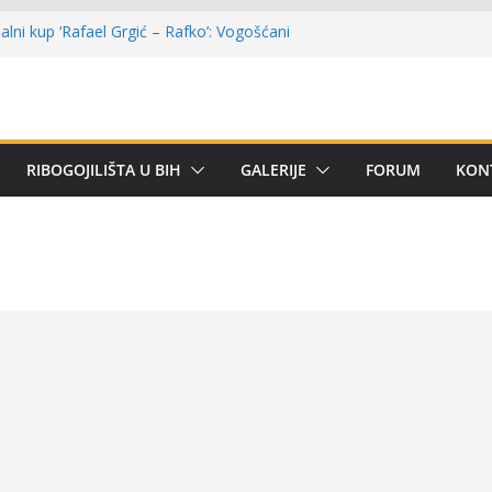
lni kup ‘Rafael Grgić – Rafko’: Vogošćani
har u trajno vlasništvo
u Kotor Varoši: Snimak iz Vrbanje
 terenu
 Premijer lige BiH u mušičarenju
emijer ligi SRS BiH u disciplini ‘Lov šarana
RIBOGOJILIŠTA U BIH
GALERIJE
FORUM
KON
arima za učešće u Premijer ligi BiH za
tom