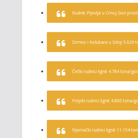
Rudnik Pljevlja u Crnoj Gori pro
Drmno i Kolubara u Srbiji 5.029
Češki rudnici lignit 4.784 tona/g
Poljski rudnici lignit 4.800 tona
Njemački rudnici lignit 11.154 t