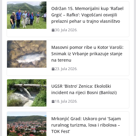
Održan 15. Memorijalni kup ‘Rafael
Grgić – Rafko’: Vogošćani osvojili
prelazni pehar u trajno vlasništvo
30. Jula 2026.
Masovni pomor ribe u Kotor Varoši:
Snimak iz Vrbanje prikazuje stanje
na terenu
23. Jula 2026.
UGSR ‘Bistro’ Zenica: Ekološki
incident na rijeci Bosni (Banlozi)
18. Jula 2026.
Mrkonjić Grad: Uskoro prvi ‘Sajam
ruralnog turizma, lova i ribolova –
TOK Fest’