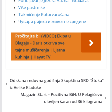
Poribljavanje Jezera Hazna - Gradačac
Više pastrmke
Takmičenje Kotorvarošana
Чувари ријека и животне средине
Pročitajte i:
(VIDEO) Ekipa u
Blagaju - Daris otkriva sve
tajne mušičarenja | Ljetna
kuhinja | Hayat TV
Održana redovna godišnja Skupština SRD “Štuka”
iz Velike Kladuše
Magazin Start – Pozitivna BiH: U Pelagićevu
ulovljen šaran od 36 kilograma