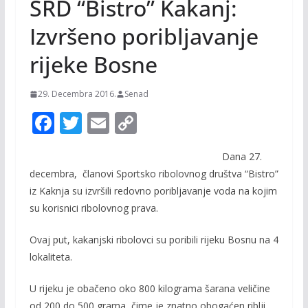
SRD “Bistro” Kakanj:
Izvršeno poribljavanje
rijeke Bosne
29. Decembra 2016.
Senad
F
T
E
C
ac
w
m
o
Dana 27.
e
itt
ai
p
decembra, članovi Sportsko ribolovnog društva “Bistro”
b
er
l
y
iz Kaknja su izvršili redovno poribljavanje voda na kojim
o
Li
su korisnici ribolovnog prava.
o
n
Ovaj put, kakanjski ribolovci su poribili rijeku Bosnu na 4
k
k
lokaliteta.
U rijeku je obačeno oko 800 kilograma šarana veličine
od 200 do 500 grama, čime je znatno obogaćen riblji