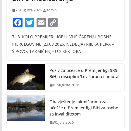
7. Augusta 2026.
admin
F
T
E
C
ac
w
m
o
7 i 8. KOLO PREMIJER LIGE U MUŠIČARENJU BOSNE
e
itt
ai
p
IHERCEGOVINE (23.08.2026. NEDELJA) RIJEKA PLIVA –
b
er
l
y
ŠIPOVO, TAKMIČENJE U 2 SEKTORA
o
Li
o
n
Poziv za učešće u Premijer ligi SRS
k
k
BiH u disciplini ‘Lov šarana i amura’
6. Augusta 2026.
Obavještenje takmičarima za
učešće u Premijer ligi BiH za osobe
sa invaliditetom
30. Jula 2026.