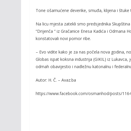
b
er
l
y
o
Li
Tone ošamućene deverike, smuđa, klijena i štuke t
o
n
Na licu mjesta zatekli smo predsjednika Skupština
k
k
“Drijenča “ iz Gračanice Enesa Kadića i Odmana Hod
konstatovali novi pomor ribe.
– Evo vidite kako je za nas počela nova godina, no
Globas ispat koksna industrija (GIKIL) iz Lukavca, j
odmah obavijestio i nadležnu katonalnu i federalnu
Autor: H. Č. – Avaz.ba
https://www.facebook.com/osmanhod/posts/116