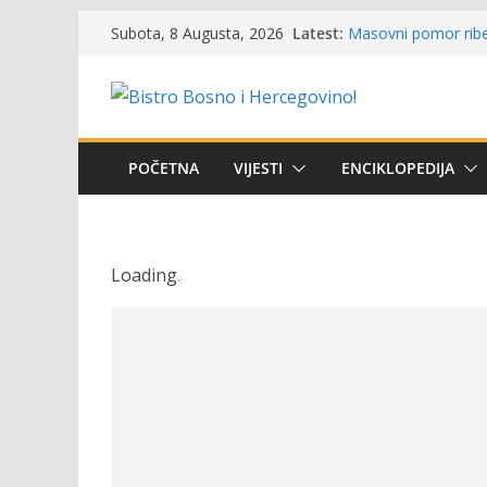
Održan 15. Memorija
Skip
Latest:
osvojili prelazni pe
Subota, 8 Augusta, 2026
to
Masovni pomor ribe 
prikazuje stanje na
content
Satnica 7. i 8. kola
Poziv za učešće u Pr
i amura’
Obavještenje takmič
POČETNA
VIJESTI
ENCIKLOPEDIJA
osobe sa invalidite
Loading
.
.
.