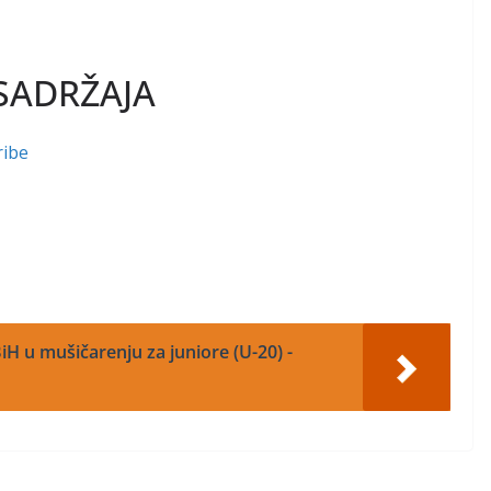
SADRŽAJA
ribe
iH u mušičarenju za juniore (U-20) -