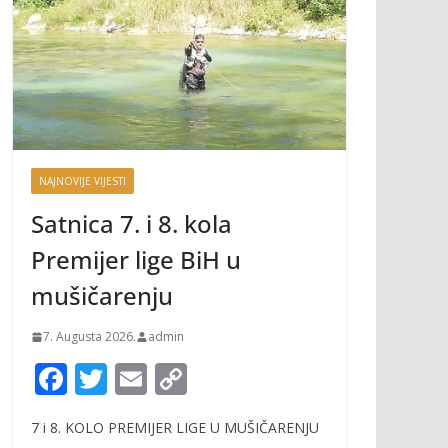
NAJNOVIJE VIJESTI
Satnica 7. i 8. kola
Premijer lige BiH u
mušičarenju
7. Augusta 2026.
admin
F
T
E
C
ac
w
m
o
7 i 8. KOLO PREMIJER LIGE U MUŠIČARENJU
e
itt
ai
p