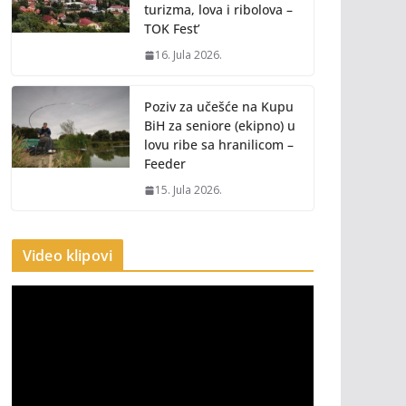
turizma, lova i ribolova –
TOK Fest’
16. Jula 2026.
Poziv za učešće na Kupu
BiH za seniore (ekipno) u
lovu ribe sa hranilicom –
Feeder
15. Jula 2026.
Video klipovi