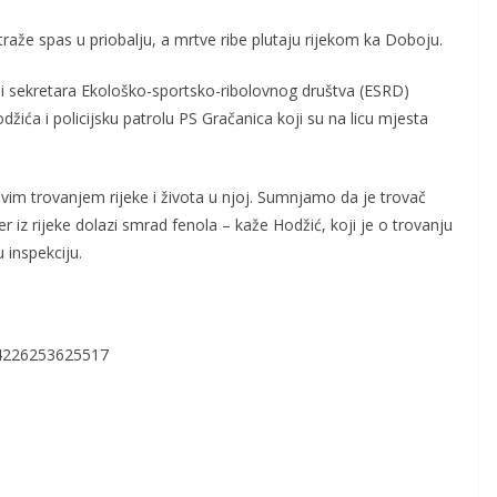
raže spas u priobalju, a mrtve ribe plutaju rijekom ka Doboju.
 i sekretara Ekološko-sportsko-ribolovnog društva (ESRD)
žića i policijsku patrolu PS Gračanica koji su na licu mjesta
vim trovanjem rijeke i života u njoj. Sumnjamo da je trovač
er iz rijeke dolazi smrad fenola – kaže Hodžić, koji je o trovanju
 inspekciju.
4226253625517