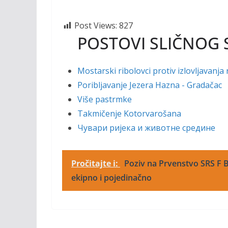
Post Views:
827
POSTOVI SLIČNOG 
Mostarski ribolovci protiv izlovljavanja 
Poribljavanje Jezera Hazna - Gradačac
Više pastrmke
Takmičenje Kotorvarošana
Чувари ријека и животне средине
Pročitajte i:
Poziv na Prvenstvo SRS F B
ekipno i pojedinačno