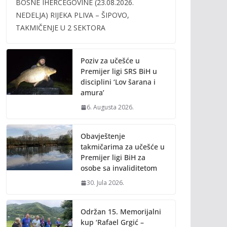
BOSNE IHERCEGOVINE (23.08.2026.
b
er
l
y
NEDELJA) RIJEKA PLIVA – ŠIPOVO,
o
Li
TAKMIČENJE U 2 SEKTORA
o
n
k
k
Poziv za učešće u
Premijer ligi SRS BiH u
disciplini ‘Lov šarana i
amura’
6. Augusta 2026.
Obavještenje
takmičarima za učešće u
Premijer ligi BiH za
osobe sa invaliditetom
30. Jula 2026.
Održan 15. Memorijalni
kup ‘Rafael Grgić –