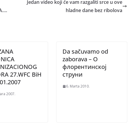
Jedan video koji će vam razgaliti srce u ove
A….
hladne dane bez ribolova
ZANA
Da sačuvamo od
DNICA
zaborava – О
NIZACIONOG
флорентинској
RA 27.WFC BiH
струни
.01.2007
6. Marta 2010.
uara 2007.