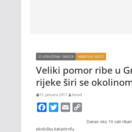
IZ UDRUŽENJA I SAVEZA
NAJNOVIJE VIJESTI
Veliki pomor ribe u G
rijeke širi se okolino
15. Januara 2017.
Senad
F
T
E
C
ac
w
m
o
Danas oko 10 sati ribari 
e
itt
ai
p
ekološku katastrofu.