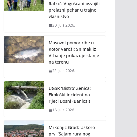
Rafko’: Vogošćani osvojili
prelazni pehar u trajno
vlasništvo
30. Jula 2026.
Masovni pomor ribe u
Kotor Varoši: Snimak iz
Vrbanje prikazuje stanje
na terenu
23. Jula 2026.
UGSR ‘Bistro’ Zenica:
Ekološki incident na
rijeci Bosni (Banlozi)
18. Jula 2026.
Mrkonjić Grad: Uskoro
prvi ‘Sajam ruralnog