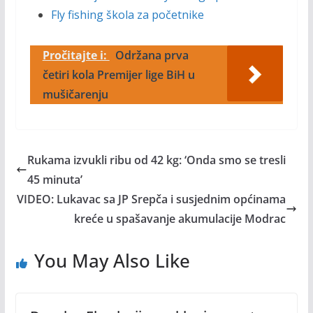
Fly fishing škola za početnike
Pročitajte i:
Održana prva
četiri kola Premijer lige BiH u
mušičarenju
Rukama izvukli ribu od 42 kg: ‘Onda smo se tresli
45 minuta’
VIDEO: Lukavac sa JP Srepča i susjednim općinama
kreće u spašavanje akumulacije Modrac
You May Also Like