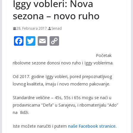
Iggy vobleri: Nova
sezona – novo ruho
28. Februara 2017.
Senad
F
T
E
C
ac
w
m
o
Početak
e
itt
ai
p
ribolovne sezone donosi novo ruho i Iggy voblerima.
b
er
l
y
o
Li
Od 2017. godine Iggy vobleri, pored prepoznatljivog
lovnog kvaliteta, imaju i novo moderno pakovanje.
o
n
k
k
Standardne veličine – 45s, 55s i 65s mogu se naći u
prodavnicama “Defa” u Sarajevu, i ribomaterijalu “Ado”
na Ilidži.
Iste možete naručiti i putem
naše Facebook stranice.