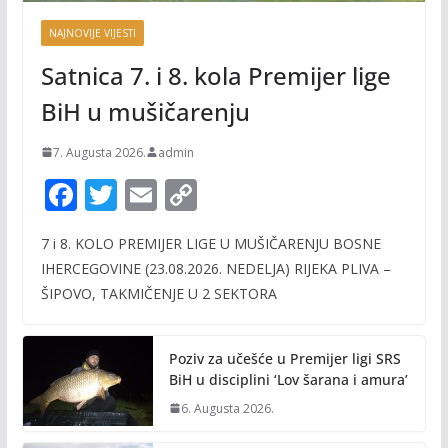
NAJNOVIJE VIJESTI
Satnica 7. i 8. kola Premijer lige
BiH u mušičarenju
7. Augusta 2026.
admin
F
T
E
C
ac
w
m
o
7 i 8. KOLO PREMIJER LIGE U MUŠIČARENJU BOSNE
e
itt
ai
p
IHERCEGOVINE (23.08.2026. NEDELJA) RIJEKA PLIVA –
b
er
l
y
ŠIPOVO, TAKMIČENJE U 2 SEKTORA
o
Li
o
n
Poziv za učešće u Premijer ligi SRS
k
k
BiH u disciplini ‘Lov šarana i amura’
6. Augusta 2026.