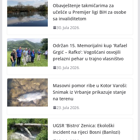
Obavještenje takmičarima za
učešće u Premijer ligi BiH za osobe
sa invaliditetom
30. Jula 2026.
Održan 15. Memorijalni kup ‘Rafael
Grgić – Rafko’: Vogošćani osvojili
prelazni pehar u trajno vlasništvo
30. Jula 2026.
Masovni pomor ribe u Kotor Varoši:
Snimak iz Vrbanje prikazuje stanje
na terenu
23. Jula 2026.
UGSR ‘Bistro’ Zenica: Ekološki
incident na rijeci Bosni (Banlozi)