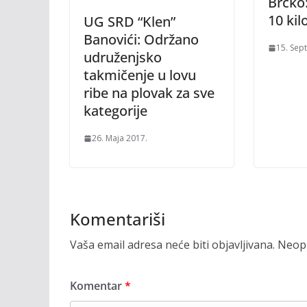
Brčko:
10 ki
UG SRD “Klen”
Banovići: Održano
15. Sep
udruženjsko
takmičenje u lovu
ribe na plovak za sve
kategorije
26. Maja 2017.
Komentariši
Vaša email adresa neće biti objavljivana.
Neoph
Komentar
*