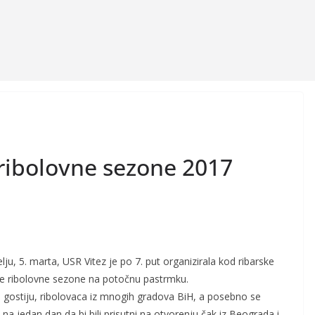
 ribolovne sezone 2017
lju, 5. marta, USR Vitez je po 7. put organizirala kod ribarske
nje ribolovne sezone na potočnu pastrmku.
roj gostiju, ribolovaca iz mnogih gradova BiH, a posebno se
na jedan dan da bi bili prisutni na otvorenju čak iz Beograda i