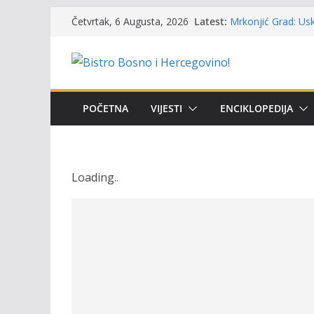
UGSR ‘Bistro’ Zenic
Skip
Latest:
Četvrtak, 6 Augusta, 2026
(Banlozi)
to
Mrkonjić Grad: Usk
ribolova – TOK Fes
content
Obavještenje takmi
osobe sa invalidi
Održan 15. Memorij
osvojili prelazni p
POČETNA
VIJESTI
ENCIKLOPEDIJA
Masovni pomor rib
prikazuje stanje n
Loading
.
.
.