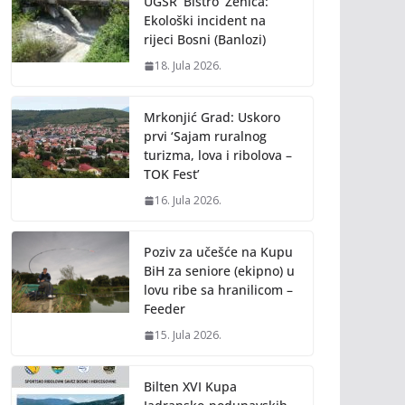
UGSR ‘Bistro’ Zenica:
Ekološki incident na
rijeci Bosni (Banlozi)
18. Jula 2026.
Mrkonjić Grad: Uskoro
prvi ‘Sajam ruralnog
turizma, lova i ribolova –
TOK Fest’
16. Jula 2026.
Poziv za učešće na Kupu
BiH za seniore (ekipno) u
lovu ribe sa hranilicom –
Feeder
15. Jula 2026.
Bilten XVI Kupa