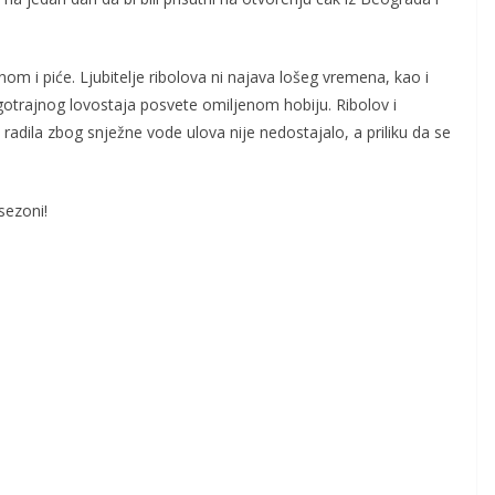
nom i piće. Ljubitelje ribolova ni najava lošeg vremena, kao i
dugotrajnog lovostaja posvete omiljenom hobiju. Ribolov i
je radila zbog snježne vode ulova nije nedostajalo, a priliku da se
sezoni!