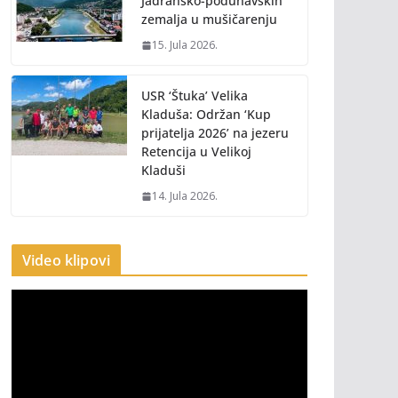
Jadransko-podunavskih
zemalja u mušičarenju
15. Jula 2026.
USR ‘Štuka’ Velika
Kladuša: Održan ‘Kup
prijatelja 2026’ na jezeru
Retencija u Velikoj
Kladuši
14. Jula 2026.
Video klipovi