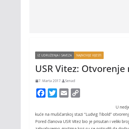
IZ UDRUŽENJA I SAVEZA
NAJNOVIJE VIJESTI
USR Vitez: Otvorenje
7. Marta 2017.
Senad
F
T
E
C
ac
w
m
o
U nedje
e
itt
ai
p
kuće na mušičarskoj stazi “Ludvig Tibold” otvore
b
er
l
y
Pored članova USR Vitez bio je prisutan i veliki b
zahvaljujemo gostima koji su se potrudili da dodju 