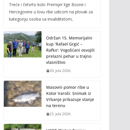
Treće i četvrto kolo Premijer lige Bosne i
e
itt
ai
p
Hercegovine u lovu ribe udicom na plovak za
b
er
l
y
kategoriju osoba sa invaliditetom,
o
Li
o
n
Održan 15. Memorijalni
k
k
kup ‘Rafael Grgić –
Rafko’: Vogošćani osvojili
prelazni pehar u trajno
vlasništvo
30. Jula 2026.
Masovni pomor ribe u
Kotor Varoši: Snimak iz
Vrbanje prikazuje stanje
na terenu
23. Jula 2026.