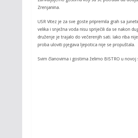
o
Li
o
n
Zrenjanina.
k
k
USR Vitez je za sve goste pripremila grah sa juneti
velika i snježna voda nisu spriječili da se nakon 
druženje je trajalo do večerenjih sati. Iako riba ni
proba uloviti pjegava ljepotica nije se propuštala.
Svim članovima i gostima želimo BISTRO u novoj 