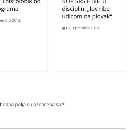
 Tolstolobik od
KUP SRS F BiH u
lograma
disciplini „lov ribe
udicom na plovak“
tembra 2012.
16. Septembra 2010.
odna polja su označena sa
*