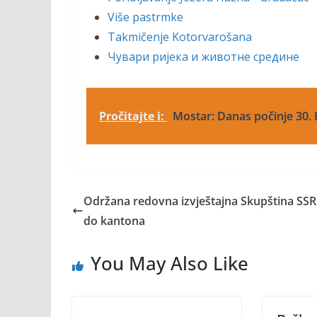
Više pastrmke
Takmičenje Kotorvarošana
Чувари ријека и животне средине
Pročitajte i:
Mostar: Danas počinje 30.
Održana redovna izvještajna Skupština SSR
do kantona
You May Also Like