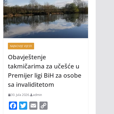
NAJNOVIJE VIJESTI
Obavještenje
takmičarima za učešće u
Premijer ligi BiH za osobe
sa invaliditetom
30. Jula 2026.
admin
F
T
E
C
ac
w
m
o