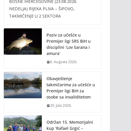
BOSNE IHERCEGOVINE (23.08.2026.
b
er
l
y
NEDELJA) RIJEKA PLIVA – ŠIPOVO,
o
Li
TAKMIČENJE U 2 SEKTORA
o
n
k
k
Poziv za učešće u
Premijer ligi SRS BiH u
disciplini ‘Lov šarana i
amura’
6. Augusta 2026.
Obavještenje
takmičarima za učešće u
Premijer ligi BiH za
osobe sa invaliditetom
30. Jula 2026.
Održan 15. Memorijalni
kup ‘Rafael Grgić –