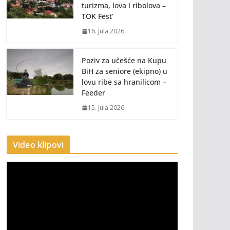
turizma, lova i ribolova –
TOK Fest’
16. Jula 2026.
Poziv za učešće na Kupu
BiH za seniore (ekipno) u
lovu ribe sa hranilicom –
Feeder
15. Jula 2026.
Video klipovi