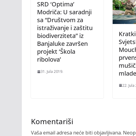
SRD ‘Optima’
Modriča: U saradnji
sa “Društvom za
istraživanje i zaštitu
Kratki
biodiverziteta” iz
Svjets
Banjaluke završen
Mouch
projekt ‘Škola
prven
ribolova’
mušič
31. Jula 2019.
mlad
22. Jula
Komentariši
Vaša email adresa neće biti objavljivana.
Neoph