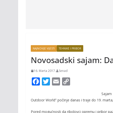
NAJNOVIJE VIJESTI
TEHNIKE I PRIBOR
Novosadski sajam: Da
16. Marta 2017.
Senad
F
T
E
C
ac
w
m
o
Sajam 
e
itt
ai
p
Outdoor World” počinje danas i traje do 19. mart
b
er
l
y
Pored mogućnosti da ribolovci opremu i pribor paza