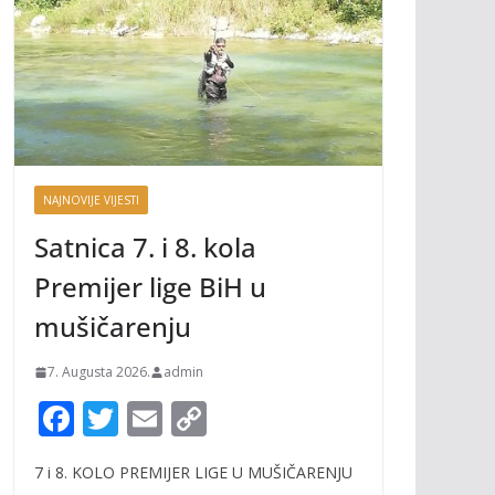
NAJNOVIJE VIJESTI
Satnica 7. i 8. kola
Premijer lige BiH u
mušičarenju
7. Augusta 2026.
admin
F
T
E
C
ac
w
m
o
7 i 8. KOLO PREMIJER LIGE U MUŠIČARENJU
e
itt
ai
p