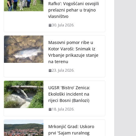
Rafko’: Vogošćani osvojili
prelazni pehar u trajno
vlasništvo
30. Jula 2026.
Masovni pomor ribe u
Kotor Varoši: Snimak iz
Vrbanje prikazuje stanje
na terenu
23. Jula 2026.
UGSR ‘Bistro’ Zenica:
Ekološki incident na
rijeci Bosni (Banlozi)
18. Jula 2026.
Mrkonjić Grad: Uskoro
prvi ‘Sajam ruralnog