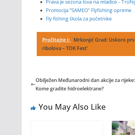
Prava je sezona lova na mladice - Trofej z
Promocija "SAMEO" Flyfishing opreme
Fly fishing škola za početnike
Pročitajte i:
Mrkonjić Grad: Uskoro prvi
ribolova – TOK Fest'
Obilježen Međunarodni dan akcije za rijeke:
Kome gradite hidroelektrane?
You May Also Like