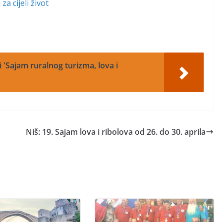
a cijeli život
 'Sajam ruralnog turizma, lova i
Niš: 19. Sajam lova i ribolova od 26. do 30. aprila