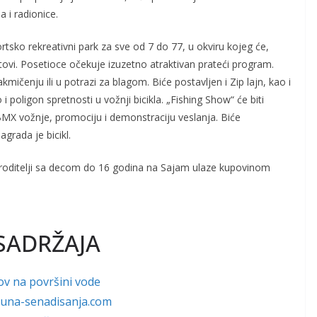
a i radionice.
sko rekreativni park za sve od 7 do 77, u okviru kojeg će,
tovi. Posetioce očekuje izuzetno atraktivan prateći program.
kmičenju ili u potrazi za blagom. Biće postavljen i Zip lajn, kao i
i poligon spretnosti u vožnji bicikla. „Fishing Show“ će biti
u BMX vožnje, promociju i demonstraciju veslanja. Biće
agrada je bicikl.
a roditelji sa decom do 16 godina na Sajam ulaze kupovinom
SADRŽAJA
ov na površini vode
w.una-senadisanja.com