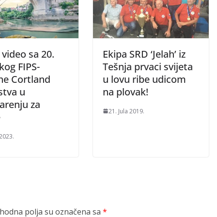
 video sa 20.
Ekipa SRD ‘Jelah’ iz
kog FIPS-
Tešnja prvaci svijeta
e Cortland
u lovu ribe udicom
stva u
na plovak!
arenju za
21. Jula 2019.
e
 2023.
odna polja su označena sa
*