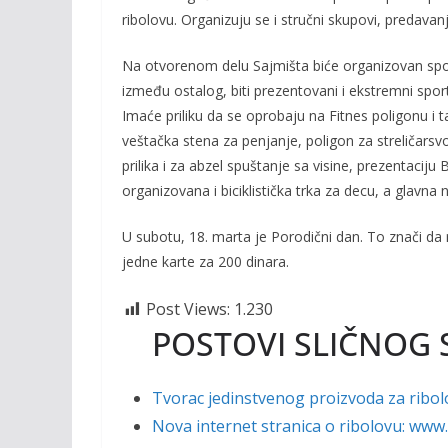
o
Li
ribolovu. Organizuju se i stručni skupovi, predavanj
o
n
k
k
Na otvorenom delu Sajmišta biće organizovan sport
između ostalog, biti prezentovani i ekstremni spor
Imaće priliku da se oprobaju na Fitnes poligonu i ta
veštačka stena za penjanje, poligon za streličarsvo 
prilika i za abzel spuštanje sa visine, prezentacij
organizovana i biciklistička trka za decu, a glavna n
U subotu, 18. marta je Porodični dan. To znači d
jedne karte za 200 dinara.
Post Views:
1.230
POSTOVI SLIČNOG 
Tvorac jedinstvenog proizvoda za ribol
Nova internet stranica o ribolovu: ww