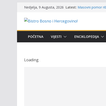
Skip
Latest:
Masovni pomor rib
Nedjelja, 9 Augusta, 2026
to
prikazuje stanje n
Satnica 7. i 8. kol
content
Poziv za učešće u P
i amura’
Obavještenje takmi
osobe sa invalidi
POČETNA
VIJESTI
ENCIKLOPEDIJA
Održan 15. Memorij
osvojili prelazni p
Loading
.
.
.