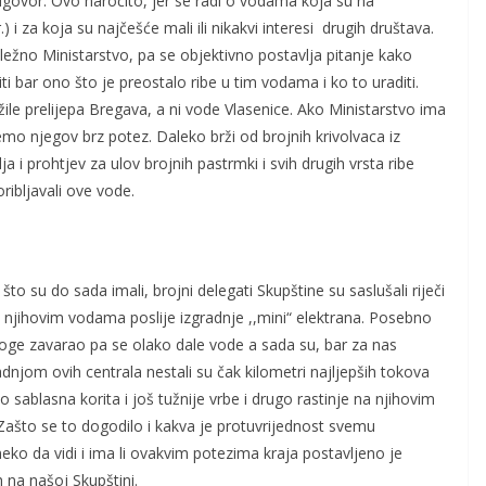
govor. Ovo naročito, jer se radi o vodama koja su na
) i za koja su najčešće mali ili nikakvi interesi drugih društava.
ležno Ministarstvo, pa se objektivno postavlja pitanje kako
ti bar ono što je preostalo ribe u tim vodama i ko to uraditi.
žile prelijepa Bregava, a ni vode Vlasenice. Ako Ministarstvo ima
mo njegov brz potez. Daleko brži od brojnih krivolvaca iz
ja i prohtjev za ulov brojnih pastrmki i svih drugih vrsta ribe
ribljavali ove vode.
o su do sada imali, brojni delegati Skupštine su saslušali riječi
a njihovim vodama poslije izgradnje ,,mini“ elektrana. Posebno
oge zavarao pa se olako dale vode a sada su, bar za nas
adnjom ovih centrala nestali su čak kilometri najljepših tokova
o sablasna korita i još tužnije vrbe i drugo rastinje na njihovim
ašto se to dogodilo i kakva je protuvrijednost svemu
neko da vidi i ima li ovakvim potezima kraja postavljeno je
 na našoj Skupštini.