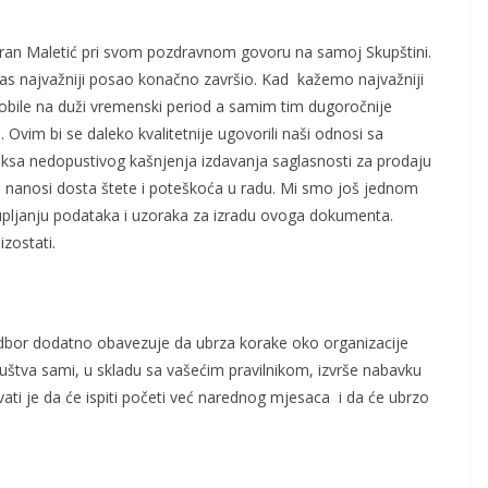
an Maletić pri svom pozdravnom govoru na samoj Skupštini.
nas najvažniji posao konačno završio. Kad kažemo najvažniji
obile na duži vremenski period a samim tim dugoročnije
e. Ovim bi se daleko kvalitetnije ugovorili naši odnosi sa
aksa nedopustivog kašnjenja izdavanja saglasnosti za prodaju
 nanosi dosta štete i poteškoća u radu. Mi smo još jednom
upljanju podataka i uzoraka za izradu ovoga dokumenta.
zostati.
 odbor dodatno obavezuje da ubrza korake oko organizacije
društva sami, u skladu sa vašećim pravilnikom, izvrše nabavku
vati je da će ispiti početi već narednog mjesaca i da će ubrzo