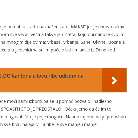
on je odmah u startu naznačen kao ,,MAKSI“ jer je upravo takav.
om sve veća i veća a takva je i šteta, koju oni nanose svojim
m na mnogim dijelovima: Vrbasa, Vrbanje, Sane, Ukrine, Bosne a
će a u jelovnicima su im počele biti i mladice iz Drine kod
ZE-DO kantona u lovu ribe udicom na
eće moći sami izboriti pa se u pomoć pozvalo i nadležno
j – SPOASITI ŠTO JE PREOSTALO . Očekujemo da će im to
a će reagovati što je prije moguće. Napominjemo da je preostalo
e brži i halapljiviji a ribe je sve manje i manje.