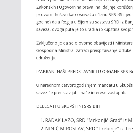
Zakonskih i Ugovorniha prava na daljnje korišće
je ovom društvu kao osnivaču i članu SRS RS i je
godine) dala Regija u čijem su sastavu SRD iz Ban
saveza, ovoga puta je to uradila i Skupština svo
Zaključeno je da se o ovome obavijesti i Ministar
Gospodina Ministra zatraži preispitaivanje odluk
udruženju.
IZABRANI NAŠI PREDSTAVNICI U ORGANE SRS B
U narednom četvorogodišnjem mandatu u Skupšti
savez će predstavljati i naše interese zastupati:
DELEGATI U SKUPŠTINI SRS BIH:
RADAK LAZO, SRD “Mrkonjić Grad” iz Mr
NINIĆ MIROSLAV, SRD “Trebinje” iz Tre