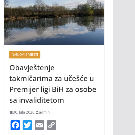
NAJNOVIJE VIJESTI
Obavještenje
takmičarima za učešće u
Premijer ligi BiH za osobe
sa invaliditetom
30. Jula 2026.
admin
F
T
E
C
ac
w
m
o