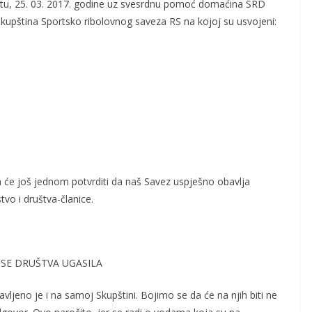
tu, 25. 03. 2017. godine uz svesrdnu pomoć domaćina SRD
a skupština Sportsko ribolovnog saveza RS na kojoj su usvojeni:
a će još jednom potvrditi da naš Savez uspješno obavlja
vo i društva-članice.
 SE DRUŠTVA UGASILA
vljeno je i na samoj Skupštini. Bojimo se da će na njih biti ne