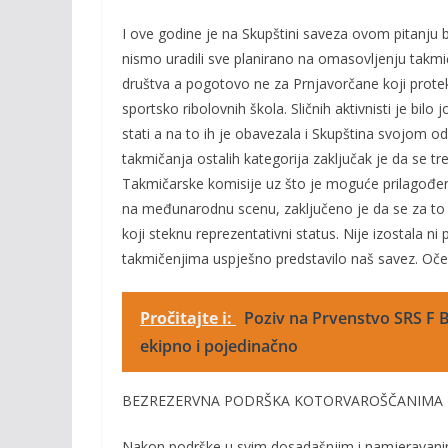
I ove godine je na Skupštini saveza ovom pitanju 
nismo uradili sve planirano na omasovljenju takmi
društva a pogotovo ne za Prnjavorčane koji prote
sportsko ribolovnih škola. Sličnih aktivnisti je bi
stati a na to ih je obavezala i Skupština svojom 
takmičanja ostalih kategorija zaključak je da se 
Takmičarske komisije uz što je moguće prilagođenij
na međunarodnu scenu, zaključeno je da se za to
koji steknu reprezentativni status. Nije izostala 
takmičenjima uspješno predstavilo naš savez. Očekuj
Pročitajte i:
Poziv na Prvenstvo SRS F B
ekipno i pojedinačno
BEZREZERVNA PODRŠKA KOTORVAROŠČANIMA
Nakon podrške u svim dosadašnjim i namjeravanim