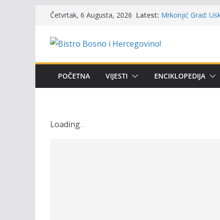
Skip
Latest:
Mrkonjić Grad: Usk
Četvrtak, 6 Augusta, 2026
to
ribolova – TOK Fes
Obavještenje takmi
content
osobe sa invalidi
Održan 15. Memorij
osvojili prelazni p
Masovni pomor rib
POČETNA
VIJESTI
ENCIKLOPEDIJA
prikazuje stanje n
UGSR ‘Bistro’ Zenic
(Banlozi)
Loading
.
.
.