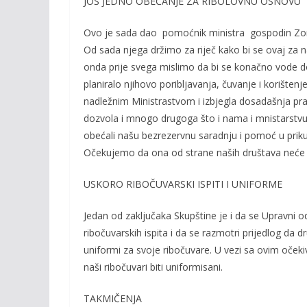
JOŠ JEDNO OBEĆANJE ZA RIBOLOVNU OSNOVU
Ovo je sada dao pomoćnik ministra gospodin Zor
Od sada njega držimo za riječ kako bi se ovaj za 
onda prije svega mislimo da bi se konačno vode d
planiralo njihovo poribljavanja, čuvanje i korištenj
nadležnim Ministrastvom i izbjegla dosadašnja pr
dozvola i mnogo drugoga što i nama i mnistarstvu
obećali našu bezrezervnu saradnju i pomoć u prik
Očekujemo da ona od strane naših društava neće i
USKORO RIBOČUVARSKI ISPITI I UNIFORME
Jedan od zaključaka Skupštine je i da se Upravni
ribočuvarskih ispita i da se razmotri prijedlog da 
uniformi za svoje ribočuvare. U vezi sa ovim očeki
naši ribočuvari biti uniformisani.
TAKMIČENJA