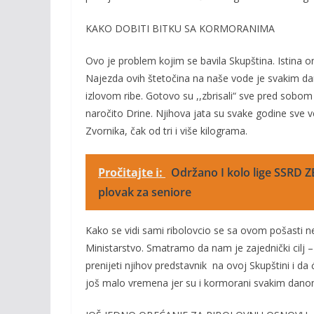
KAKO DOBITI BITKU SA KORMORANIMA
Ovo je problem kojim se bavila Skupština. Istina 
Najezda ovih štetočina na naše vode je svakim dan
izlovom ribe. Gotovo su ,,zbrisali“ sve pred sobo
naročito Drine. Njihova jata su svake godine sve ve
Zvornika, čak od tri i više kilograma.
Pročitajte i:
Održano I kolo lige SSRD 
plovak za seniore
Kako se vidi sami ribolovcio se sa ovom pošasti n
Ministarstvo. Smatramo da nam je zajednički cil
prenijeti njihov predstavnik na ovoj Skupštini i d
još malo vremena jer su i kormorani svakim danom sv