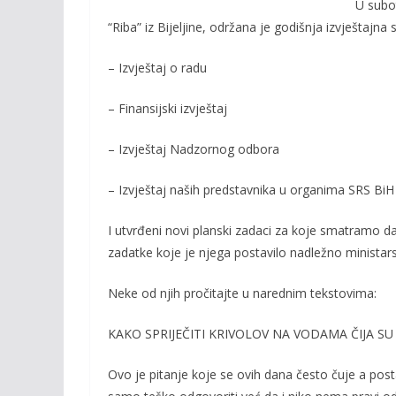
U subo
e
itt
ai
p
“Riba” iz Bijeljine, održana je godišnja izvještajn
b
er
l
y
o
Li
– Izvještaj o radu
o
n
– Finansijski izvještaj
k
k
– Izvještaj Nadzornog odbora
– Izvještaj naših predstavnika u organima SRS BiH
I utvrđeni novi planski zadaci za koje smatramo d
zadatke koje je njega postavilo nadležno ministarst
Neke od njih pročitajte u narednim tekstovima:
KAKO SPRIJEČITI KRIVOLOV NA VODAMA ČIJA SU
Ovo je pitanje koje se ovih dana često čuje a posta