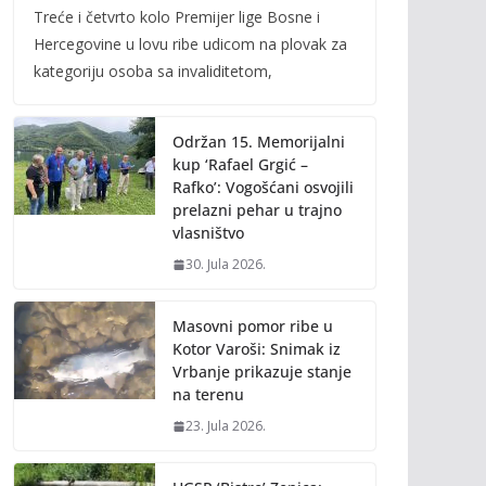
Treće i četvrto kolo Premijer lige Bosne i
e
itt
ai
p
Hercegovine u lovu ribe udicom na plovak za
b
er
l
y
kategoriju osoba sa invaliditetom,
o
Li
o
n
Održan 15. Memorijalni
k
k
kup ‘Rafael Grgić –
Rafko’: Vogošćani osvojili
prelazni pehar u trajno
vlasništvo
30. Jula 2026.
Masovni pomor ribe u
Kotor Varoši: Snimak iz
Vrbanje prikazuje stanje
na terenu
23. Jula 2026.