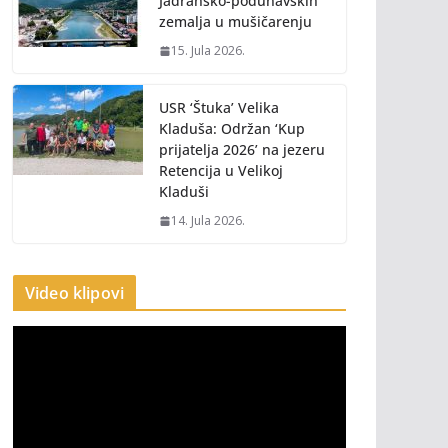
Jadransko-podunavskih
zemalja u mušičarenju
15. Jula 2026.
USR ‘Štuka’ Velika
Kladuša: Održan ‘Kup
prijatelja 2026’ na jezeru
Retencija u Velikoj
Kladuši
14. Jula 2026.
Video klipovi