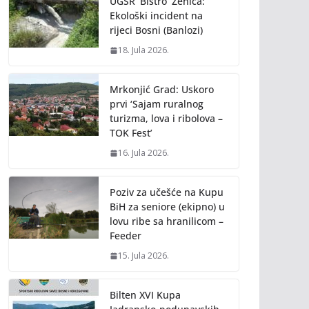
UGSR ‘Bistro’ Zenica:
Ekološki incident na
rijeci Bosni (Banlozi)
18. Jula 2026.
Mrkonjić Grad: Uskoro
prvi ‘Sajam ruralnog
turizma, lova i ribolova –
TOK Fest’
16. Jula 2026.
Poziv za učešće na Kupu
BiH za seniore (ekipno) u
lovu ribe sa hranilicom –
Feeder
15. Jula 2026.
Bilten XVI Kupa