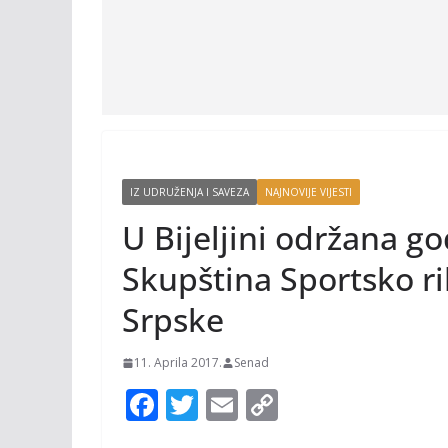
IZ UDRUŽENJA I SAVEZA
NAJNOVIJE VIJESTI
U Bijeljini održana go
Skupština Sportsko r
Srpske
11. Aprila 2017.
Senad
F
T
E
C
ac
w
m
o