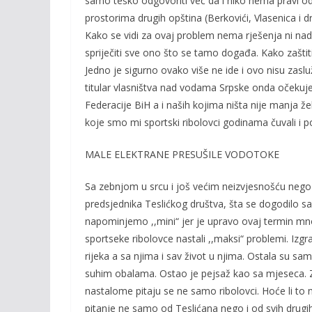
samo teško odgovoriti već da i niko nema pravi od
prostorima drugih opština (Berkovići, Vlasenica i dr.
Kako se vidi za ovaj problem nema rješenja ni nad
spriječiti sve ono što se tamo događa. Kako zaštiti
Jedno je sigurno ovako više ne ide i ovo nisu zaslu
titular vlasništva nad vodama Srpske onda očekuje
Federacije BiH a i naših kojima ništa nije manja žel
koje smo mi sportski ribolovci godinama čuvali i po
MALE ELEKTRANE PRESUŠILE VODOTOKE
Sa zebnjom u srcu i još većim neizvjesnošću nego št
predsjednika Teslićkog društva, šta se dogodilo s
napominjemo ,,mini“ jer je upravo ovaj termin mn
sportseke ribolovce nastali ,,maksi“ problemi. Izgr
rijeka a sa njima i sav život u njima. Ostala su sam
suhim obalama. Ostao je pejsaž kao sa mjeseca. Z
nastalome pitaju se ne samo ribolovci. Hoće li to 
pitanje ne samo od Teslićana nego i od svih drugih