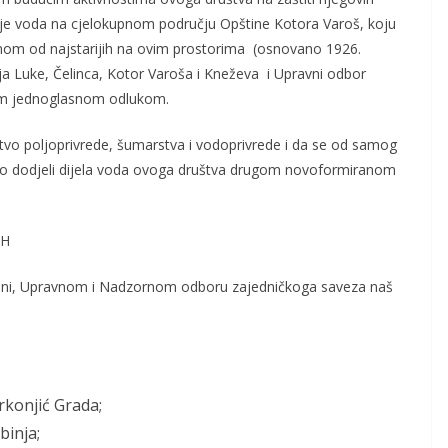
nje voda na cjelokupnom području Opštine Kotora Varoš, koju
dnom od najstarijih na ovim prostorima (osnovano 1926.
ja Luke, Čelinca, Kotor Varoša i Kneževa i Upravni odbor
jom jednoglasnom odlukom.
stvo poljoprivrede, šumarstva i vodoprivrede i da se od samog
e o dodjeli dijela voda ovoga društva drugom novoformiranom
iH
ni, Upravnom i Nadzornom odboru zajedničkoga saveza naš
konjić Grada;
binja;