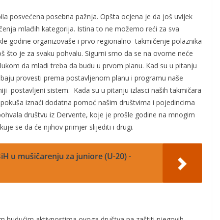
bila posvećena posebna pažnja. Opšta ocjena je da još uvijek
čenja mlađih kategorija. Istina to ne možemo reći za sva
kle godine organizovaše i prvo regionalno takmičenje polaznika
lo još što je za svaku pohvalu. Sigurni smo da se na ovome neće
odlukom da mladi treba da budu u prvom planu. Kad su u pitanju
trebaju provesti prema postavljenom planu i programu naše
i postavljeni sistem. Kada su u pitanju izlasci naših takmičara
 pokuša iznaći dodatna pomoć našim društvima i pojedincima
ni pohvala društvu iz Dervente, koje je prošle godine na mnogim
e se da će njihov primjer slijediti i drugi.
iH u mušičarenju za juniore (U-20) -
 budućim aktivnostima ovoga društva na zaštiti njegovih