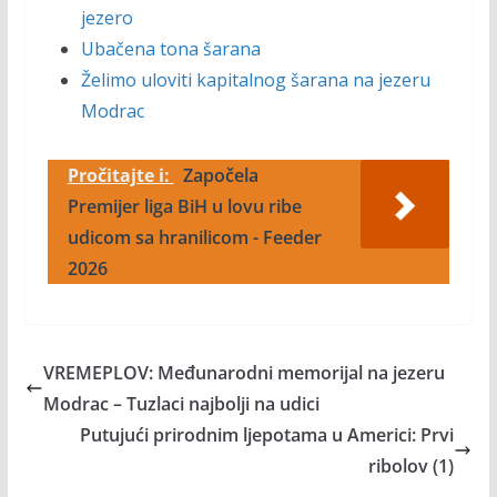
jezero
Ubačena tona šarana
Želimo uloviti kapitalnog šarana na jezeru
Modrac
Pročitajte i:
Započela
Premijer liga BiH u lovu ribe
udicom sa hranilicom - Feeder
2026
VREMEPLOV: Međunarodni memorijal na jezeru
Modrac – Tuzlaci najbolji na udici
Putujući prirodnim ljepotama u Americi: Prvi
ribolov (1)