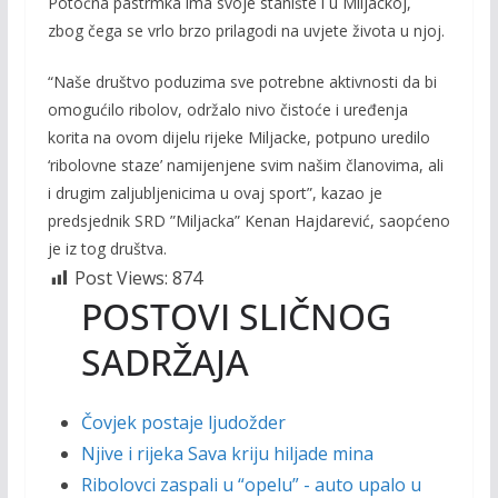
Potočna pastrmka ima svoje stanište i u Miljackoj,
zbog čega se vrlo brzo prilagodi na uvjete života u njoj.
“Naše društvo poduzima sve potrebne aktivnosti da bi
omogućilo ribolov, održalo nivo čistoće i uređenja
korita na ovom dijelu rijeke Miljacke, potpuno uredilo
‘ribolovne staze’ namijenjene svim našim članovima, ali
i drugim zaljubljenicima u ovaj sport”, kazao je
predsjednik SRD ”Miljacka” Kenan Hajdarević, saopćeno
je iz tog društva.
Post Views:
874
POSTOVI SLIČNOG
SADRŽAJA
Čovjek postaje ljudožder
Njive i rijeka Sava kriju hiljade mina
Ribolovci zaspali u “opelu” - auto upalo u