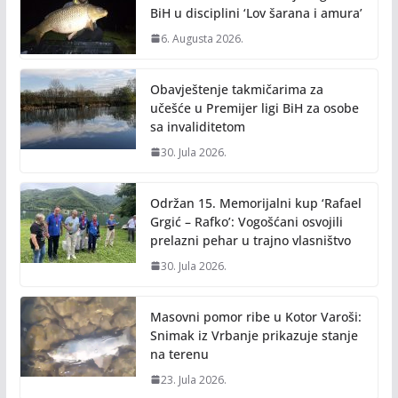
k
k
BiH u disciplini ‘Lov šarana i amura’
6. Augusta 2026.
Obavještenje takmičarima za
učešće u Premijer ligi BiH za osobe
sa invaliditetom
30. Jula 2026.
Održan 15. Memorijalni kup ‘Rafael
Grgić – Rafko’: Vogošćani osvojili
prelazni pehar u trajno vlasništvo
30. Jula 2026.
Masovni pomor ribe u Kotor Varoši:
Snimak iz Vrbanje prikazuje stanje
na terenu
23. Jula 2026.