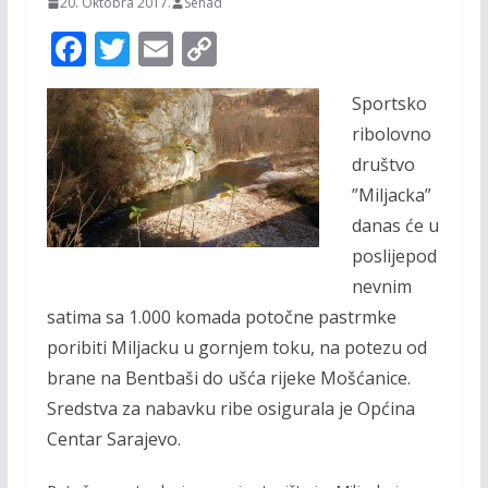
20. Oktobra 2017.
Senad
F
T
E
C
ac
w
m
o
Sportsko
e
itt
ai
p
ribolovno
b
er
l
y
društvo
o
Li
”Miljacka”
o
n
danas će u
k
k
poslijepod
nevnim
satima sa 1.000 komada potočne pastrmke
poribiti Miljacku u gornjem toku, na potezu od
brane na Bentbaši do ušća rijeke Mošćanice.
Sredstva za nabavku ribe osigurala je Općina
Centar Sarajevo.