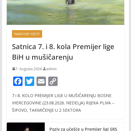
NAJNOVIJE VIJESTI
Satnica 7. i 8. kola Premijer lige
BiH u mušičarenju
7. Augusta 2026.
admin
F
T
E
C
ac
w
m
o
7 i 8. KOLO PREMIJER LIGE U MUŠIČARENJU BOSNE
e
itt
ai
p
IHERCEGOVINE (23.08.2026. NEDELJA) RIJEKA PLIVA –
b
er
l
y
ŠIPOVO, TAKMIČENJE U 2 SEKTORA
o
Li
o
n
Poziv za učešće u Premijer ligi SRS