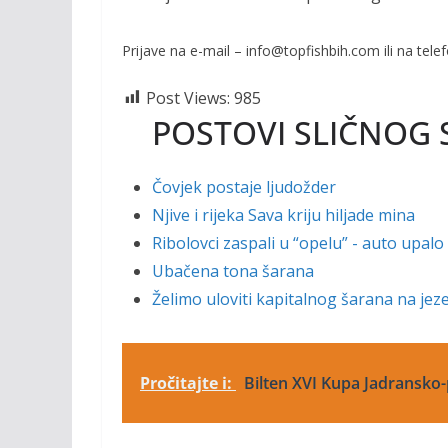
Prijave na e-mail – info@topfishbih.com ili na tel
Post Views:
985
POSTOVI SLIČNOG 
Čovjek postaje ljudožder
Njive i rijeka Sava kriju hiljade mina
Ribolovci zaspali u “opelu” - auto upalo
Ubačena tona šarana
Želimo uloviti kapitalnog šarana na je
Pročitajte i:
Bilten XVI Kupa Jadransko