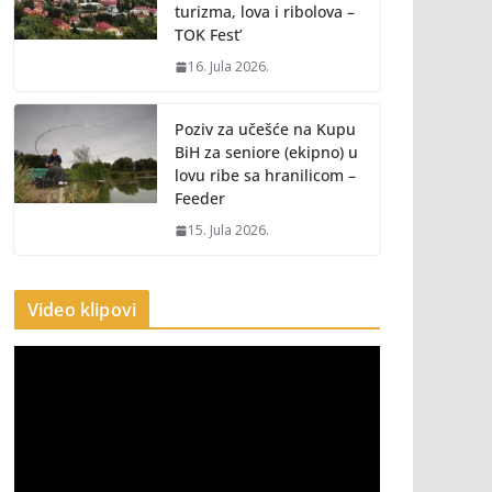
turizma, lova i ribolova –
TOK Fest’
16. Jula 2026.
Poziv za učešće na Kupu
BiH za seniore (ekipno) u
lovu ribe sa hranilicom –
Feeder
15. Jula 2026.
Video klipovi