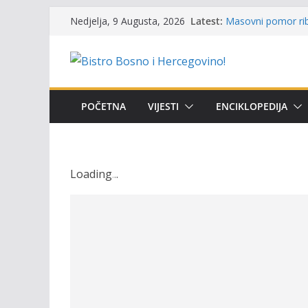
Skip
Održan 15. Memorij
Latest:
Nedjelja, 9 Augusta, 2026
osvojili prelazni p
to
Masovni pomor rib
content
prikazuje stanje n
Satnica 7. i 8. kol
Poziv za učešće u P
i amura’
POČETNA
VIJESTI
ENCIKLOPEDIJA
Obavještenje takmi
osobe sa invalidi
Loading
.
.
.