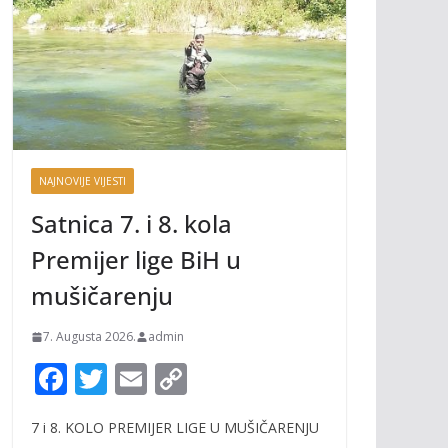
NAJNOVIJE VIJESTI
Satnica 7. i 8. kola
Premijer lige BiH u
mušičarenju
7. Augusta 2026.
admin
F
T
E
C
ac
w
m
o
7 i 8. KOLO PREMIJER LIGE U MUŠIČARENJU
e
itt
ai
p