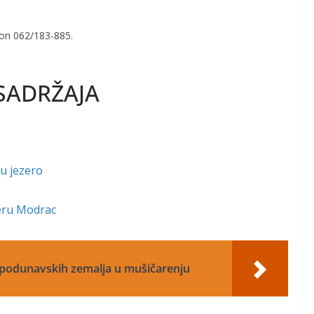
efon 062/183-885.
SADRŽAJA
 u jezero
zeru Modrac
-podunavskih zemalja u mušičarenju