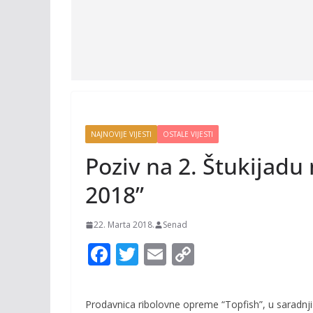
NAJNOVIJE VIJESTI
OSTALE VIJESTI
Poziv na 2. Štukijadu
2018”
22. Marta 2018.
Senad
F
T
E
C
ac
w
m
o
e
itt
ai
p
Prodavnica ribolovne opreme “Topfish”, u saradnji 