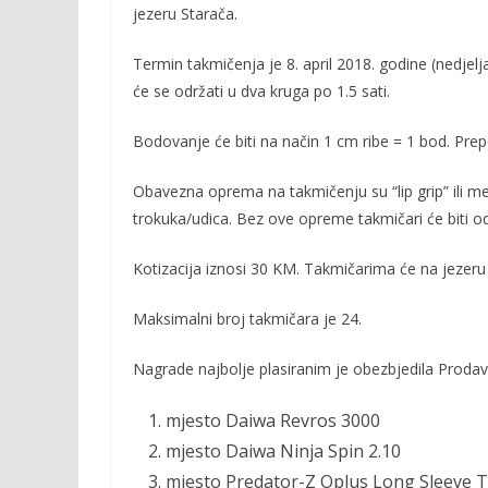
b
er
l
y
jezeru Starača.
o
Li
Termin takmičenja je 8. april 2018. godine (nedjelj
o
n
će se održati u dva kruga po 1.5 sati.
k
k
Bodovanje će biti na način 1 cm ribe = 1 bod. Prep
Obavezna oprema na takmičenju su “lip grip” ili mer
trokuka/udica. Bez ove opreme takmičari će biti od
Kotizacija iznosi 30 KM. Takmičarima će na jezeru 
Maksimalni broj takmičara je 24.
Nagrade najbolje plasiranim je obezbjedila Prodav
mjesto Daiwa Revros 3000
mjesto Daiwa Ninja Spin 2.10
mjesto Predator-Z Oplus Long Sleeve T