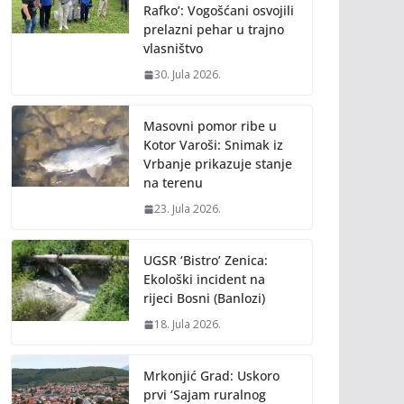
Rafko’: Vogošćani osvojili
prelazni pehar u trajno
vlasništvo
30. Jula 2026.
Masovni pomor ribe u
Kotor Varoši: Snimak iz
Vrbanje prikazuje stanje
na terenu
23. Jula 2026.
UGSR ‘Bistro’ Zenica:
Ekološki incident na
rijeci Bosni (Banlozi)
18. Jula 2026.
Mrkonjić Grad: Uskoro
prvi ‘Sajam ruralnog