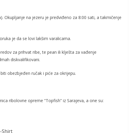
a).
Okupljanje na jezeru je predviđeno za 8:00 sati, a takmičenje
oruka je da se lovi lakšim varalicama.
edov za prihvat ribe, te pean ili klješta za vađenje
mah diskvalifikovani.
biti obezbjeđen ručak i piće za okrijepu.
nica ribolovne opreme “Topfish” iz Sarajeva, a one su:
-Shirt