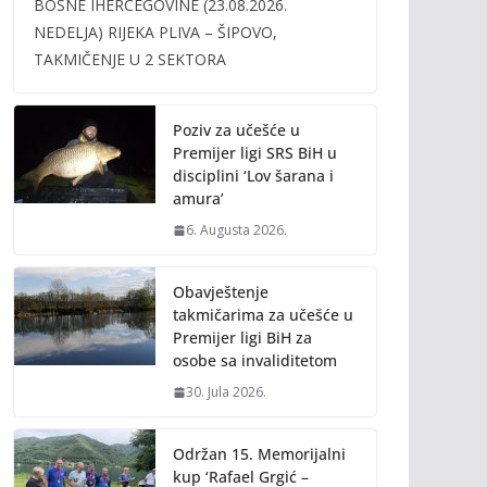
BOSNE IHERCEGOVINE (23.08.2026.
b
er
l
y
NEDELJA) RIJEKA PLIVA – ŠIPOVO,
o
Li
TAKMIČENJE U 2 SEKTORA
o
n
k
k
Poziv za učešće u
Premijer ligi SRS BiH u
disciplini ‘Lov šarana i
amura’
6. Augusta 2026.
Obavještenje
takmičarima za učešće u
Premijer ligi BiH za
osobe sa invaliditetom
30. Jula 2026.
Održan 15. Memorijalni
kup ‘Rafael Grgić –