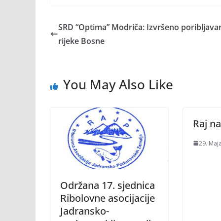
SRD “Optima” Modriča: Izvršeno poribljava
rijeke Bosne
You May Also Like
Raj na
29. Maj
Održana 17. sjednica
Ribolovne asocijacije
Jadransko-