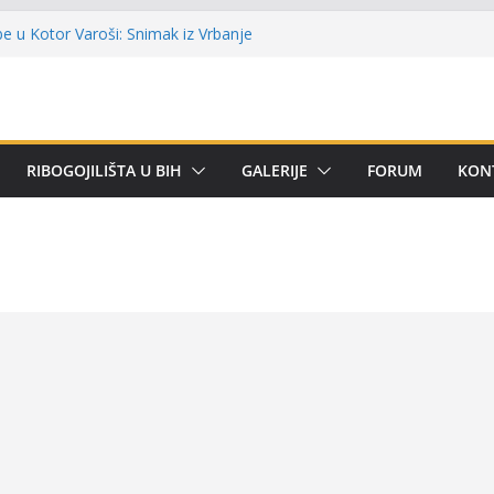
alni kup ‘Rafael Grgić – Rafko’: Vogošćani
ehar u trajno vlasništvo
e u Kotor Varoši: Snimak iz Vrbanje
a terenu
a Premijer lige BiH u mušičarenju
remijer ligi SRS BiH u disciplini ‘Lov šarana
RIBOGOJILIŠTA U BIH
GALERIJE
FORUM
KON
čarima za učešće u Premijer ligi BiH za
tetom