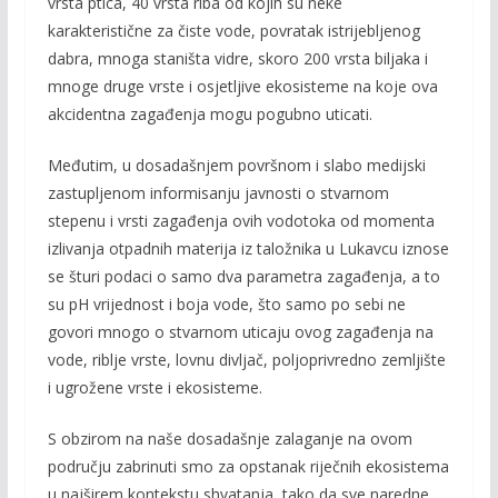
vrsta ptica, 40 vrsta riba od kojih su neke
karakteristične za čiste vode, povratak istrijebljenog
dabra, mnoga staništa vidre, skoro 200 vrsta biljaka i
mnoge druge vrste i osjetljive ekosisteme na koje ova
akcidentna zagađenja mogu pogubno uticati.
Međutim, u dosadašnjem površnom i slabo medijski
zastupljenom informisanju javnosti o stvarnom
stepenu i vrsti zagađenja ovih vodotoka od momenta
izlivanja otpadnih materija iz taložnika u Lukavcu iznose
se šturi podaci o samo dva parametra zagađenja, a to
su pH vrijednost i boja vode, što samo po sebi ne
govori mnogo o stvarnom uticaju ovog zagađenja na
vode, riblje vrste, lovnu divljač, poljoprivredno zemljište
i ugrožene vrste i ekosisteme.
S obzirom na naše dosadašnje zalaganje na ovom
području zabrinuti smo za opstanak riječnih ekosistema
u najširem kontekstu shvatanja, tako da sve naredne