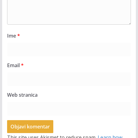
Ime
*
Email
*
Web stranica
This site uses Akismet to reduce spam.
Learn how