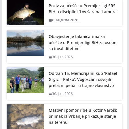
o
n
Poziv za učešće u Premijer ligi SRS
k
k
BiH u disciplini ‘Lov šarana i amura’
6. Augusta 2026.
Obavještenje takmičarima za
učešće u Premijer ligi BiH za osobe
sa invaliditetom
30. Jula 2026.
Održan 15. Memorijalni kup ‘Rafael
Grgić – Rafko’: Vogošćani osvojili
prelazni pehar u trajno vlasništvo
30. Jula 2026.
Masovni pomor ribe u Kotor Varoši:
Snimak iz Vrbanje prikazuje stanje
na terenu