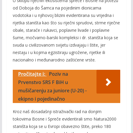
U sklopu riječnih ekosistema Spreče i Bosne na potezu
od Doboja do Šamca na pojedinim dionicama
vodotoka i u njihovoj blizini evidentirana su vrijedna i
rijetka staništa kao što su riječni sprudovi, strme riječne
obale, starače i rukavci, poplavne livade i poplavne
šume, močvarno-barski kompleksi i dr. staništa koja se
svuda u civilizovanom svijetu izdvajaju i štite, jer
nestaju i u kojima egzistiraju ugrožene, rijetke ili
nacionalno i međunarodno zaštićene vrste.
Pročitajte i:
Poziv na
Prvenstvo SRS F BiH u
mušičarenju za juniore (U-20) -
ekipno i pojedinačno
Kroz naš dosadašnji istraživački rad na donjim
tokovima Bosne i Spreče evidentirali smo Natura2000
staništa koja se u Evropi obavezno štite, preko 180