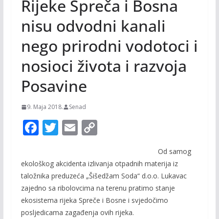
Rijeke Spreča i Bosna
nisu odvodni kanali
nego prirodni vodotoci i
nosioci života i razvoja
Posavine
9. Maja 2018.
Senad
F
T
E
C
ac
w
m
o
Od samog
e
itt
ai
p
ekološkog akcidenta izlivanja otpadnih materija iz
b
er
l
y
taložnika preduzeća „Šišedžam Soda“ d.o.o. Lukavac
o
Li
zajedno sa ribolovcima na terenu pratimo stanje
o
n
ekosistema rijeka Spreče i Bosne i svjedočimo
posljedicama zagađenja ovih rijeka.