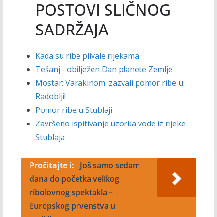
POSTOVI SLIČNOG
SADRŽAJA
Kada su ribe plivale rijekama
Tešanj - obilježen Dan planete Zemlje
Mostar: Varakinom izazvali pomor ribe u
Radoblji!
Pomor ribe u Stublaji
Završeno ispitivanje uzorka vode iz rijeke
Stublaja
Pročitajte i:
Još samo sedam
dana do početka velikog
ribolovnog spektakla –
Europskog prvenstva u