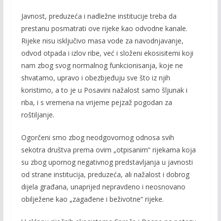
k
k
Javnost, preduzeća i nadležne institucije treba da
prestanu posmatrati ove rijeke kao odvodne kanale.
Rijeke nisu isključivo masa vode za navodnjavanje,
odvod otpada i izlov ribe, već i složeni ekosisitemi koji
nam zbog svog normalnog funkcionisanja, koje ne
shvatamo, upravo i obezbjeđuju sve što iz njih
koristimo, a to je u Posavini nažalost samo šljunak i
riba, i s vremena na vrijeme pejzaž pogodan za
roštiljanje.
Ogorčeni smo zbog neodgovornog odnosa svih
sekotra društva prema ovim „otpisanim“ rijekama koja
su zbog upornog negativnog predstavljanja u javnosti
od strane institucija, preduzeća, ali nažalost i dobrog
dijela građana, unaprijed nepravdeno i neosnovano
obilježene kao „zagađene i beživotne“ rijeke.