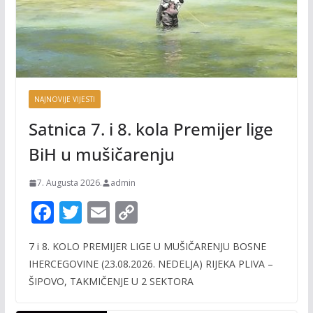
NAJNOVIJE VIJESTI
Satnica 7. i 8. kola Premijer lige
BiH u mušičarenju
7. Augusta 2026.
admin
F
T
E
C
ac
w
m
o
7 i 8. KOLO PREMIJER LIGE U MUŠIČARENJU BOSNE
e
itt
ai
p
IHERCEGOVINE (23.08.2026. NEDELJA) RIJEKA PLIVA –
b
er
l
y
ŠIPOVO, TAKMIČENJE U 2 SEKTORA
o
Li