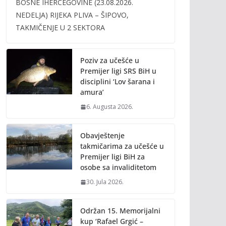
BOSNE IHERCEGOVINE (23.08.2026.
b
er
l
y
NEDELJA) RIJEKA PLIVA – ŠIPOVO,
o
Li
TAKMIČENJE U 2 SEKTORA
o
n
k
k
Poziv za učešće u
Premijer ligi SRS BiH u
disciplini ‘Lov šarana i
amura’
6. Augusta 2026.
Obavještenje
takmičarima za učešće u
Premijer ligi BiH za
osobe sa invaliditetom
30. Jula 2026.
Održan 15. Memorijalni
kup ‘Rafael Grgić –