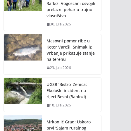
Rafko’: Vogošćani osvojili
prelazni pehar u trajno
vlasništvo
30. Jula 2026.
Masovni pomor ribe u
Kotor Varoši: Snimak iz
Vrbanje prikazuje stanje
na terenu
23. Jula 2026.
UGSR ‘Bistro’ Zenica:
Ekološki incident na
rijeci Bosni (Banlozi)
18. Jula 2026.
Mrkonjić Grad: Uskoro
prvi ‘Sajam ruralnog