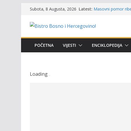
Održan 15. Memorija
Skip
Latest:
Subota, 8 Augusta, 2026
osvojili prelazni pe
to
Masovni pomor ribe 
content
prikazuje stanje na
Satnica 7. i 8. kola
Poziv za učešće u Pr
i amura’
POČETNA
VIJESTI
ENCIKLOPEDIJA
Obavještenje takmič
osobe sa invalidite
Loading
.
.
.