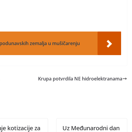
-podunavskih zemalja u mušičarenju
a
Krupa potvrdila NE hidroelektranama
je kotizacije za
Uz Međunarodni dan