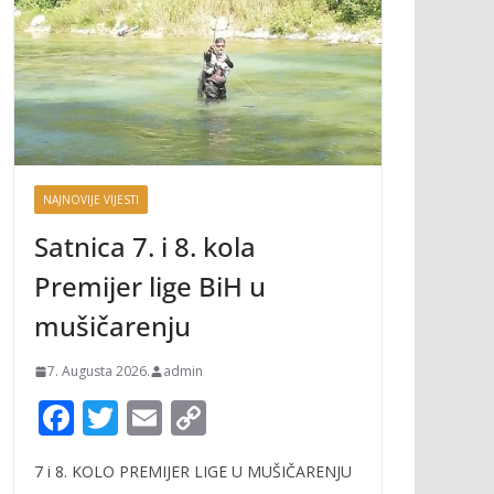
NAJNOVIJE VIJESTI
Satnica 7. i 8. kola
Premijer lige BiH u
mušičarenju
7. Augusta 2026.
admin
F
T
E
C
ac
w
m
o
7 i 8. KOLO PREMIJER LIGE U MUŠIČARENJU
e
itt
ai
p