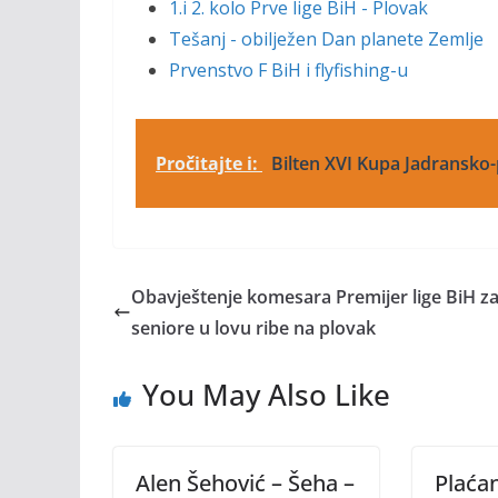
1.i 2. kolo Prve lige BiH - Plovak
Tešanj - obilježen Dan planete Zemlje
Prvenstvo F BiH i flyfishing-u
Pročitajte i:
Bilten XVI Kupa Jadransko
Obavještenje komesara Premijer lige BiH z
seniore u lovu ribe na plovak
You May Also Like
Alen Šehović – Šeha –
Plaćan