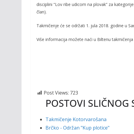
b
er
l
y
disciplini “Lov ribe udicom na plovak” za kategorij
o
Li
član).
o
n
Takmičenje će se održati 1. jula 2018. godine u Sar
k
k
Više informacija možete naći u Biltenu takmičenja u 
Post Views:
723
POSTOVI SLIČNOG 
Takmičenje Kotorvarošana
Brčko - Održan "Kup plotice"