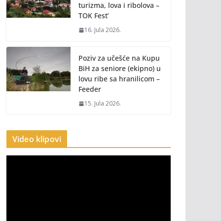
turizma, lova i ribolova –
TOK Fest’
16. Jula 2026.
Poziv za učešće na Kupu
BiH za seniore (ekipno) u
lovu ribe sa hranilicom –
Feeder
15. Jula 2026.
Video klipovi