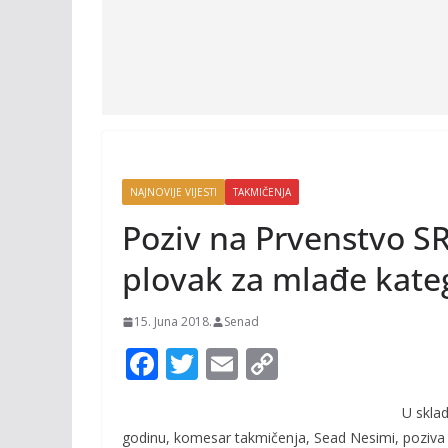
NAJNOVIJE VIJESTI
TAKMIČENJA
Poziv na Prvenstvo SR
plovak za mlađe kate
15. Juna 2018.
Senad
F
T
E
C
ac
w
m
o
U skla
e
itt
ai
p
godinu, komesar takmičenja, Sead Nesimi, poziva