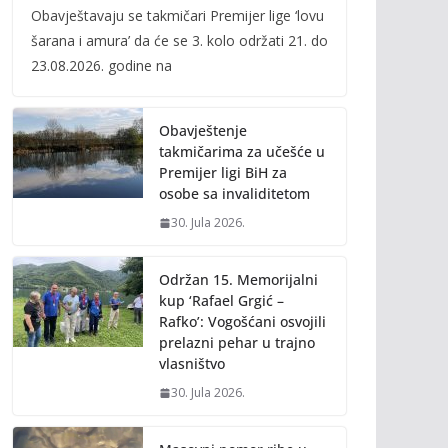
Obavještavaju se takmičari Premijer lige ‘lovu
e
itt
ai
p
šarana i amura’ da će se 3. kolo održati 21. do
b
er
l
y
23.08.2026. godine na
o
Li
o
n
Obavještenje
k
k
takmičarima za učešće u
Premijer ligi BiH za
osobe sa invaliditetom
30. Jula 2026.
Održan 15. Memorijalni
kup ‘Rafael Grgić –
Rafko’: Vogošćani osvojili
prelazni pehar u trajno
vlasništvo
30. Jula 2026.