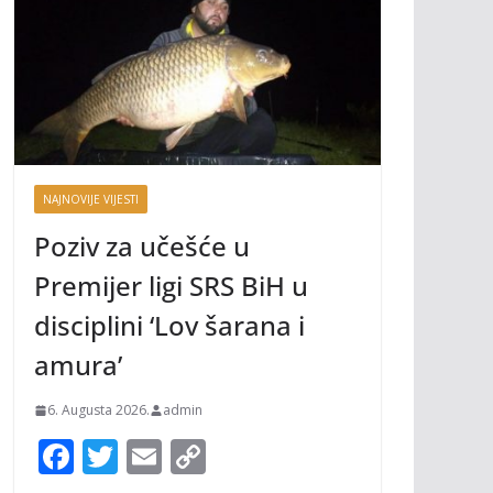
NAJNOVIJE VIJESTI
Poziv za učešće u
Premijer ligi SRS BiH u
disciplini ‘Lov šarana i
amura’
6. Augusta 2026.
admin
F
T
E
C
ac
w
m
o