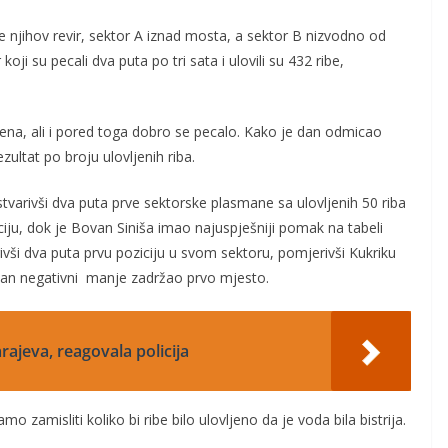
 njihov revir, sektor A iznad mosta, a sektor B nizvodno od
i su pecali dva puta po tri sata i ulovili su 432 ribe,
ena, ali i pored toga dobro se pecalo. Kako je dan odmicao
ezultat po broju ulovljenih riba.
stvarivši dva puta prve sektorske plasmane sa ulovljenih 50 riba
iju, dok je Bovan Siniša imao najuspješniji pomak na tabeli
ši dva puta prvu poziciju u svom sektoru, pomjerivši Kukriku
edan negativni manje zadržao prvo mjesto.
rajeva, reagovala policija
amisliti koliko bi ribe bilo ulovljeno da je voda bila bistrija.