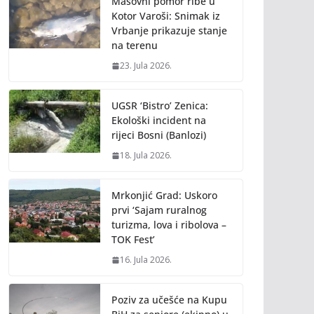
Masovni pomor ribe u
Kotor Varoši: Snimak iz
Vrbanje prikazuje stanje
na terenu
23. Jula 2026.
UGSR ‘Bistro’ Zenica:
Ekološki incident na
rijeci Bosni (Banlozi)
18. Jula 2026.
Mrkonjić Grad: Uskoro
prvi ‘Sajam ruralnog
turizma, lova i ribolova –
TOK Fest’
16. Jula 2026.
Poziv za učešće na Kupu