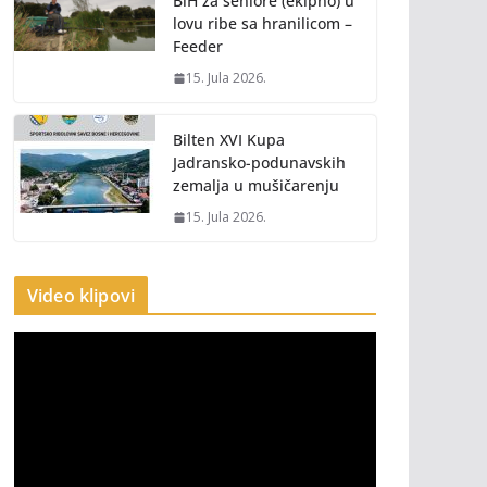
BiH za seniore (ekipno) u
lovu ribe sa hranilicom –
Feeder
15. Jula 2026.
Bilten XVI Kupa
Jadransko-podunavskih
zemalja u mušičarenju
15. Jula 2026.
Video klipovi