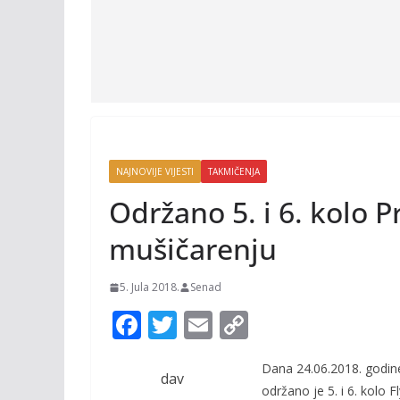
NAJNOVIJE VIJESTI
TAKMIČENJA
Održano 5. i 6. kolo P
mušičarenju
5. Jula 2018.
Senad
F
T
E
C
ac
w
m
o
Dana 24.06.2018. godine
e
itt
ai
p
dav
održano je 5. i 6. kolo F