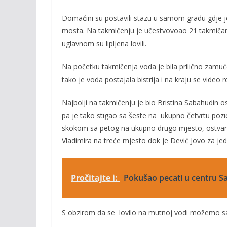
b
er
l
y
o
Li
Domaćini su postavili stazu u samom gradu gdje je
mosta. Na takmičenju je učestvovoao 21 takmičar koj
o
n
uglavnom su lipljena lovili.
k
k
Na početku takmičenja voda je bila prilično zamuć
tako je voda postajala bistrija i na kraju se video r
Najbolji na takmičenju je bio Bristina Sabahudin o
pa je tako stigao sa šeste na ukupno četvrtu pozic
skokom sa petog na ukupno drugo mjesto, ostvariv
Vladimira na treće mjesto dok je Dević Jovo za j
Pročitajte i:
Pokušao pecati u centru Sa
S obzirom da se lovilo na mutnoj vodi možemo samo z