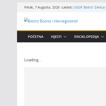
Masovni pomor ribe u
Skip
Latest:
Petak, 7 Augusta, 2026
prikazuje stanje na t
to
UGSR ‘Bistro’ Zenica: 
(Banlozi)
content
Poziv za učešće u Prem
i amura’
Obavještenje takmiča
osobe sa invaliditet
POČETNA
VIJESTI
ENCIKLOPEDIJA
Održan 15. Memorijal
osvojili prelazni peha
Loading
.
.
.