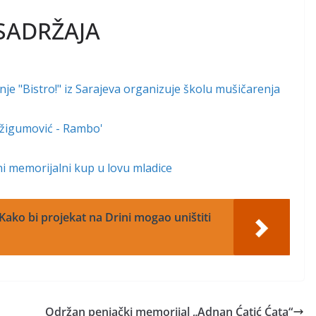
SADRŽAJA
e "Bistro!" iz Sarajeva organizuje školu mušičarenja
 Džigumović - Rambo'
lni memorijalni kup u lovu mladice
Kako bi projekat na Drini mogao uništiti
Održan penjački memorijal „Adnan Ćatić Ćata“