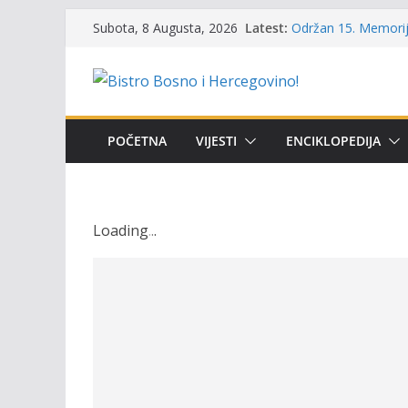
Skip
Latest:
Održan 15. Memorija
Subota, 8 Augusta, 2026
to
osvojili prelazni pe
Masovni pomor ribe 
content
prikazuje stanje na
Satnica 7. i 8. kola
Poziv za učešće u Pr
i amura’
POČETNA
VIJESTI
ENCIKLOPEDIJA
Obavještenje takmič
osobe sa invalidite
Loading
.
.
.