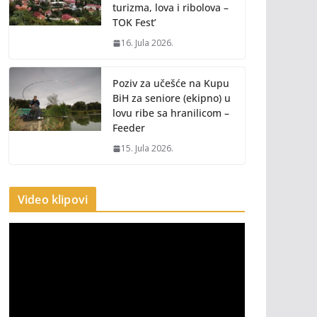
turizma, lova i ribolova –
TOK Fest’
16. Jula 2026.
Poziv za učešće na Kupu
BiH za seniore (ekipno) u
lovu ribe sa hranilicom –
Feeder
15. Jula 2026.
Video klipovi