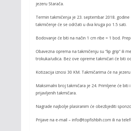
b
er
l
y
jezeru Starača.
o
Li
Termin takmičenja je 23. septembar 2018. godine (
o
n
takmičenje će se održati u dva kruga po 1.5 sati.
k
k
Bodovanje će biti na način 1 cm ribe = 1 bod. Prep
Obavezna oprema na takmičenju su “lip grip” ili mer
trokuka/udica. Bez ove opreme takmičari će biti od
Kotizacija iznosi 30 KM. Takmičarima će na jezeru 
Maksimalni broj takmičara je 24. Primljene će biti 
prijavljenih takmičara.
Nagrade najbolje plasiranim će obezbjediti sponzo
Prijave na e-mail – info@topfishbih.com ili na tel