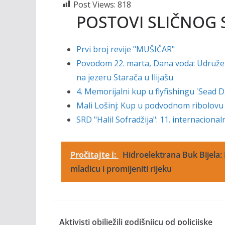
Post Views:
818
POSTOVI SLIČNOG 
Prvi broj revije "MUŠIČAR"
Povodom 22. marta, Dana voda: Udruženj
na jezeru Starača u Ilijašu
4. Memorijalni kup u flyfishingu 'Sead
Mali Lošinj: Kup u podvodnom ribolovu
SRD "Halil Sofradžija": 11. internaciona
Pročitajte i:
Hidroelektrana Buk Bijela: 
mladicu i promijeniti rijeku
Aktivisti obilježili godišnjicu od policijske