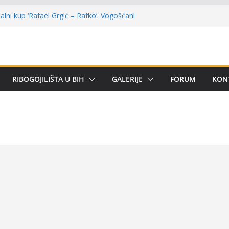
lni kup ‘Rafael Grgić – Rafko’: Vogošćani
har u trajno vlasništvo
u Kotor Varoši: Snimak iz Vrbanje
 terenu
 Premijer lige BiH u mušičarenju
emijer ligi SRS BiH u disciplini ‘Lov šarana
RIBOGOJILIŠTA U BIH
GALERIJE
FORUM
KON
arima za učešće u Premijer ligi BiH za
tom