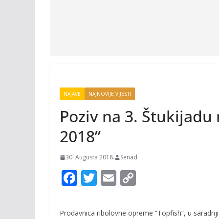
NAJAVE
NAJNOVIJE VIJESTI
Poziv na 3. Štukijadu 
2018”
30. Augusta 2018.
Senad
F
T
E
C
ac
w
m
o
e
itt
ai
p
Prodavnica ribolovne opreme “Topfish”, u saradnji 