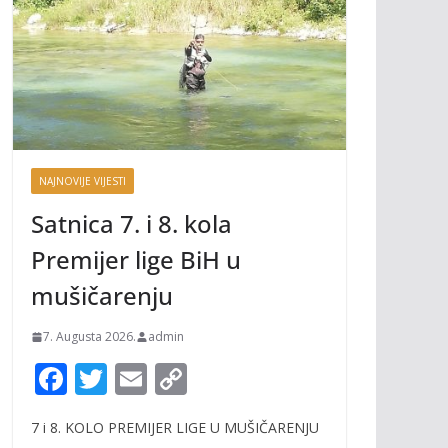
NAJNOVIJE VIJESTI
Satnica 7. i 8. kola
Premijer lige BiH u
mušičarenju
7. Augusta 2026.
admin
F
T
E
C
ac
w
m
o
7 i 8. KOLO PREMIJER LIGE U MUŠIČARENJU
e
itt
ai
p