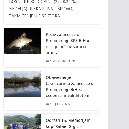
BOSNE IHERCEGOVINE (23.08.2026.
b
er
l
y
NEDELJA) RIJEKA PLIVA – ŠIPOVO,
o
Li
TAKMIČENJE U 2 SEKTORA
o
n
k
k
Poziv za učešće u
Premijer ligi SRS BiH u
disciplini ‘Lov šarana i
amura’
6. Augusta 2026.
Obavještenje
takmičarima za učešće u
Premijer ligi BiH za
osobe sa invaliditetom
30. Jula 2026.
Održan 15. Memorijalni
kup ‘Rafael Grgić –