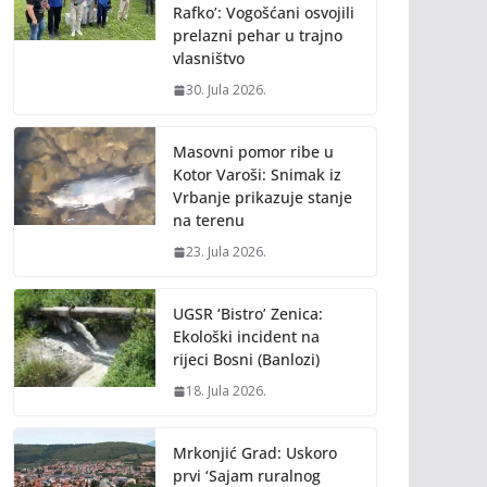
Rafko’: Vogošćani osvojili
prelazni pehar u trajno
vlasništvo
30. Jula 2026.
Masovni pomor ribe u
Kotor Varoši: Snimak iz
Vrbanje prikazuje stanje
na terenu
23. Jula 2026.
UGSR ‘Bistro’ Zenica:
Ekološki incident na
rijeci Bosni (Banlozi)
18. Jula 2026.
Mrkonjić Grad: Uskoro
prvi ‘Sajam ruralnog