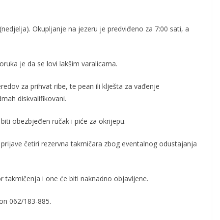
nedjelja).
Okupljanje na jezeru je predviđeno za 7:00 sati, a
oruka je da se lovi lakšim varalicama.
edov za prihvat ribe, te pean ili klješta za vađenje
mah diskvalifikovani.
biti obezbjeđen ručak i piće za okrijepu.
i prijave četiri rezervna takmičara zbog eventalnog odustajanja
r takmičenja i one će biti naknadno objavljene.
efon 062/183-885.