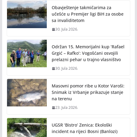
o
n
Obavještenje takmičarima za
k
k
učešće u Premijer ligi BiH za osobe
sa invaliditetom
30. Jula 2026.
Održan 15. Memorijalni kup ‘Rafael
Grgić – Rafko’: Vogošćani osvojili
prelazni pehar u trajno vlasništvo
30. Jula 2026.
Masovni pomor ribe u Kotor Varoši:
Snimak iz Vrbanje prikazuje stanje
na terenu
23. Jula 2026.
UGSR ‘Bistro’ Zenica: Ekološki
incident na rijeci Bosni (Banlozi)