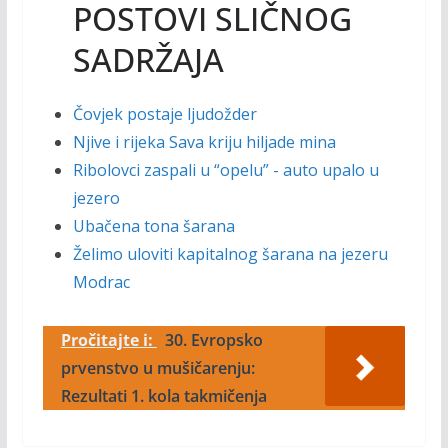
POSTOVI SLIČNOG
SADRŽAJA
Čovjek postaje ljudožder
Njive i rijeka Sava kriju hiljade mina
Ribolovci zaspali u “opelu” - auto upalo u
jezero
Ubačena tona šarana
Želimo uloviti kapitalnog šarana na jezeru
Modrac
Pročitajte i:
30. Evropsko
prvenstvo u mušičarenju:
Rezultati 1. kola takmičenja