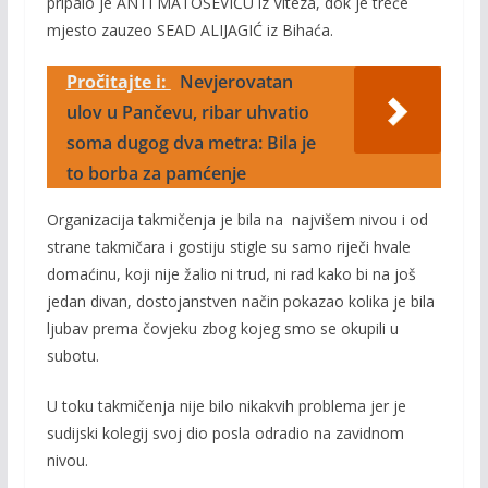
pripalo je ANTI MATOŠEVIĆU iz Viteza, dok je treće
mjesto zauzeo SEAD ALIJAGIĆ iz Bihaća.
Pročitajte i:
Nevjerovatan
ulov u Pančevu, ribar uhvatio
soma dugog dva metra: Bila je
to borba za pamćenje
Organizacija takmičenja je bila na najvišem nivou i od
strane takmičara i gostiju stigle su samo riječi hvale
domaćinu, koji nije žalio ni trud, ni rad kako bi na još
jedan divan, dostojanstven način pokazao kolika je bila
ljubav prema čovjeku zbog kojeg smo se okupili u
subotu.
U toku takmičenja nije bilo nikakvih problema jer je
sudijski kolegij svoj dio posla odradio na zavidnom
nivou.