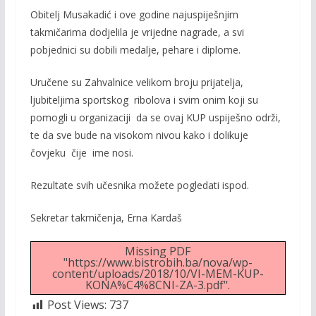
Obitelj Musakadić i ove godine najuspiješnjim
takmičarima dodjelila je vrijedne nagrade, a svi
pobjednici su dobili medalje, pehare i diplome.
Uručene su Zahvalnice velikom broju prijatelja,
ljubiteljima sportskog ribolova i svim onim koji su
pomogli u organizaciji da se ovaj KUP uspiješno održi,
te da sve bude na visokom nivou kako i dolikuje
čovjeku čije ime nosi.
Rezultate svih učesnika možete pogledati ispod.
Sekretar takmičenja, Erna Kardaš
Missing PDF
"https://www.bistrobih.ba/nova/wp-
content/uploads/2018/10/VI-MEM-KUP-
KONA%C4%8CNI-ZA-3.pdf".
Post Views:
737