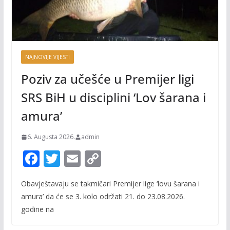
NAJNOVIJE VIJESTI
Poziv za učešće u Premijer ligi
SRS BiH u disciplini ‘Lov šarana i
amura’
6. Augusta 2026.
admin
F
T
E
C
ac
w
m
o
Obavještavaju se takmičari Premijer lige ‘lovu šarana i
e
itt
ai
p
amura’ da će se 3. kolo održati 21. do 23.08.2026.
b
er
l
y
godine na
o
Li