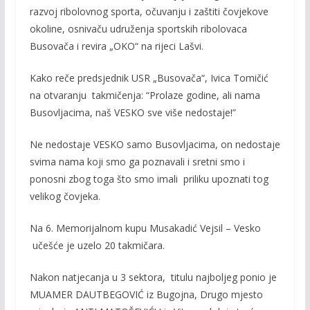
razvoj ribolovnog sporta, očuvanju i zaštiti čovjekove
okoline, osnivaču udruženja sportskih ribolovaca
Busovača i revira „OKO“ na rijeci Lašvi.
Kako reče predsjednik USR „Busovača“, Ivica Tomičić
na otvaranju takmičenja: “Prolaze godine, ali nama
Busovljacima, naš VESKO sve više nedostaje!”
Ne nedostaje VESKO samo Busovljacima, on nedostaje
svima nama koji smo ga poznavali i sretni smo i
ponosni zbog toga što smo imali priliku upoznati tog
velikog čovjeka.
Na 6. Memorijalnom kupu Musakadić Vejsil – Vesko
učešće je uzelo 20 takmičara.
Nakon natjecanja u 3 sektora, titulu najboljeg ponio je
MUAMER DAUTBEGOVIĆ iz Bugojna, Drugo mjesto