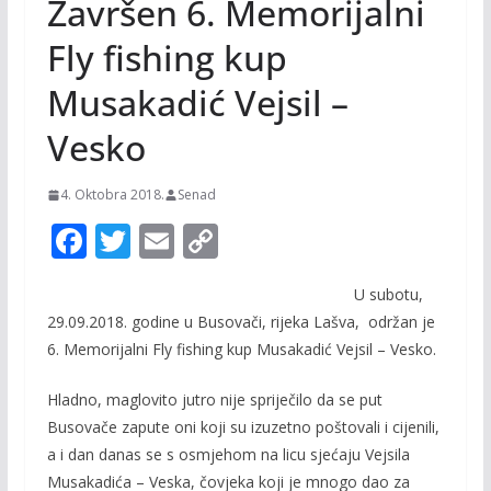
Završen 6. Memorijalni
Fly fishing kup
Musakadić Vejsil –
Vesko
4. Oktobra 2018.
Senad
F
T
E
C
ac
w
m
o
U subotu,
e
itt
ai
p
29.09.2018. godine u Busovači, rijeka Lašva, održan je
b
er
l
y
6. Memorijalni Fly fishing kup Musakadić Vejsil – Vesko.
o
Li
Hladno, maglovito jutro nije spriječilo da se put
o
n
Busovače zapute oni koji su izuzetno poštovali i cijenili,
k
k
a i dan danas se s osmjehom na licu sjećaju Vejsila
Musakadića – Veska, čovjeka koji je mnogo dao za