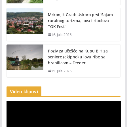
Mrkonjić Grad: Uskoro prvi ‘Sajam
ruralnog turizma, lova i ribolova –
TOK Fest’
16. Jula 2026.
Poziv za učešće na Kupu BiH za
seniore (ekipno) u lovu ribe sa
hranilicom – Feeder
15. Jula 2026.
Video klipovi