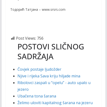
Тодорић Татјана – www.srsrs.com
Post Views:
756
POSTOVI SLIČNOG
SADRŽAJA
Čovjek postaje ljudožder
Njive i rijeka Sava kriju hiljade mina
Ribolovci zaspali u “opelu” - auto upalo u
jezero
Ubačena tona šarana
Želimo uloviti kapitalnog šarana na jezeru