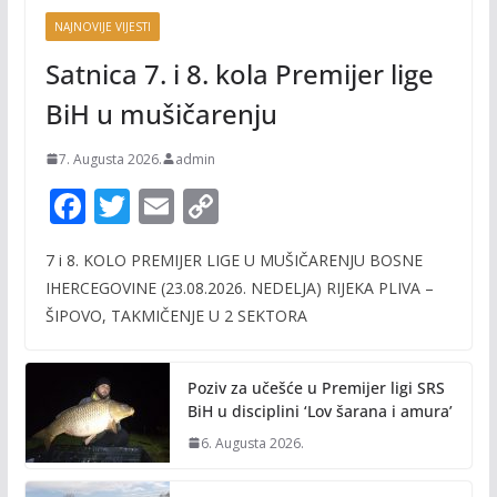
NAJNOVIJE VIJESTI
Satnica 7. i 8. kola Premijer lige
BiH u mušičarenju
7. Augusta 2026.
admin
F
T
E
C
ac
w
m
o
7 i 8. KOLO PREMIJER LIGE U MUŠIČARENJU BOSNE
e
itt
ai
p
IHERCEGOVINE (23.08.2026. NEDELJA) RIJEKA PLIVA –
b
er
l
y
ŠIPOVO, TAKMIČENJE U 2 SEKTORA
o
Li
o
n
Poziv za učešće u Premijer ligi SRS
k
k
BiH u disciplini ‘Lov šarana i amura’
6. Augusta 2026.