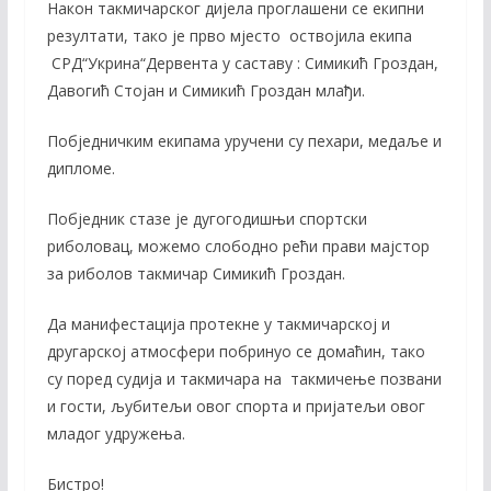
k
k
Након такмичарског дијела проглашени се екипни
резултати, тако је прво мјесто оствојила екипа
СРД“Укрина“Дервента у саставу : Симикић Гроздан,
Давогић Стојан и Симикић Гроздан млађи.
Побједничким екипама уручени су пехари, медаље и
дипломе.
Побједник стазе је дугогодишњи спортски
риболовац, можемо слободно рећи прави мајстор
за риболов такмичар Симикић Гроздан.
Да манифестација протекне у такмичарској и
другарској атмосфери побринуо се домаћин, тако
су поред судија и такмичара на такмичење позвани
и гости, љубитељи овог спорта и пријатељи овог
младог удружења.
Бистро!