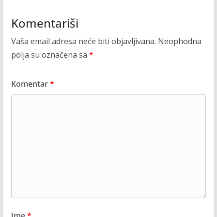
Komentariši
Vaša email adresa neće biti objavljivana.
Neophodna
polja su označena sa
*
Komentar
*
Ime
*