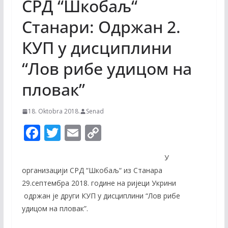
СРД “Шкобаљ“
Станари: Oдржан 2.
КУП у дисциплини
“Лов рибе удицом на
пловак”
18. Oktobra 2018.
Senad
F
T
E
C
ac
w
m
o
У
e
itt
ai
p
организацији СРД “Шкобаљ“ из Станара
b
er
l
y
29.септембра 2018. године на ријеци Укрини
o
Li
одржан је други КУП у дисциплини “Лов рибе
o
n
удицом на пловак”.