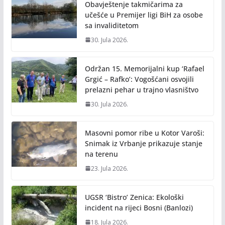
Obavještenje takmičarima za
učešće u Premijer ligi BiH za osobe
sa invaliditetom
30. Jula 2026.
Održan 15. Memorijalni kup ‘Rafael
Grgić – Rafko’: Vogošćani osvojili
prelazni pehar u trajno vlasništvo
30. Jula 2026.
Masovni pomor ribe u Kotor Varoši:
Snimak iz Vrbanje prikazuje stanje
na terenu
23. Jula 2026.
UGSR ‘Bistro’ Zenica: Ekološki
incident na rijeci Bosni (Banlozi)
18. Jula 2026.