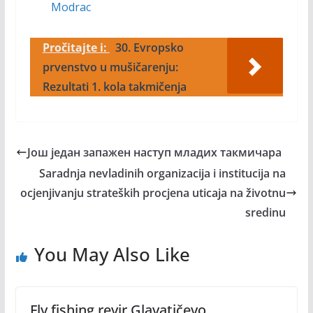
Modrac
Pročitajte i:
30. Evropsko
prvenstvo u mušičarenju:
Rezultati 1. kola takmičenja
Још један запажен наступ младих такмичара
Saradnja nevladinih organizacija i institucija na
ocjenjivanju strateških procjena uticaja na životnu
sredinu
You May Also Like
Fly fishing revir Glavatičevo