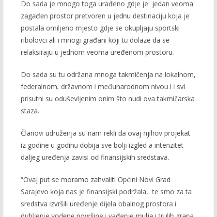
k
k
Do sada je mnogo toga urađeno gdje je jedan veoma
zagađen prostor pretvoren u jednu destinaciju koja je
postala omiljeno mjesto gdje se okupljaju sportski
ribolovci ali i mnogi građani koji tu dolaze da se
relaksiraju u jednom veoma uređenom prostoru.
Do sada su tu održana mnoga takmičenja na lokalnom,
federalnom, državnom i međunarodnom nivou i i svi
prisutni su oduševljenim onim što nudi ova takmičarska
staza.
Članovi udruženja su nam rekli da ovaj njihov projekat
iz godine u godinu dobija sve bolji izgled a intenzitet
daljeg uređenja zavisi od finansijskih sredstava.
“Ovaj put se moramo zahvaliti Općini Novi Grad
Sarajevo koja nas je finansijski podržala, te smo za ta
sredstva izvršili uređenje dijela obalnog prostora i
dubljenje vodene površine i vađenje mulja i trulih grana