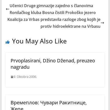
Učenici Druge gimnazije zajedno s članovima
Ronilačkog kluba Bosna čistili Prokoško jezero
Koalicija za Vrbas predstavila razloge zbog kojih je
protiv hidroelektrane na Vrbasu
You May Also Like
Prvoplasirani, Džino Dženad, preuzeo
nagradu
9. Oktobra 2006.
Времеплов: Чувари Ракитнице,
Жепе…