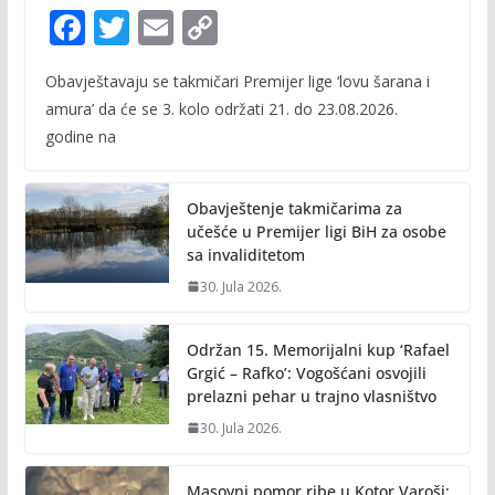
F
T
E
C
ac
w
m
o
Obavještavaju se takmičari Premijer lige ‘lovu šarana i
e
itt
ai
p
amura’ da će se 3. kolo održati 21. do 23.08.2026.
b
er
l
y
godine na
o
Li
o
n
Obavještenje takmičarima za
k
k
učešće u Premijer ligi BiH za osobe
sa invaliditetom
30. Jula 2026.
Održan 15. Memorijalni kup ‘Rafael
Grgić – Rafko’: Vogošćani osvojili
prelazni pehar u trajno vlasništvo
30. Jula 2026.
Masovni pomor ribe u Kotor Varoši: