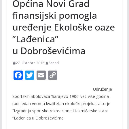
Općina Novi Grad
finansijski pomogla
uređenje Ekološke oaze
”Lađenica”
u Dobroševićima
27. Oktobra 2018.
Senad
F
T
E
C
ac
w
m
o
Udruženje
e
itt
ai
p
Sportskih ribolovaca ‘Sarajevo 1906’ već više godina
b
er
l
y
radi jedan veoma kvalitetan ekološki projekat a to je
o
Li
”Izgradnja sportsko rekreacione i takmičarske staze
o
n
”Lađenica u Dobroševićima.