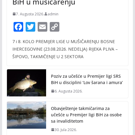
BiH u mušičarenju
7. Augusta 2026.
admin
F
T
E
C
ac
w
m
o
7 i 8. KOLO PREMIJER LIGE U MUŠIČARENJU BOSNE
e
itt
ai
p
IHERCEGOVINE (23.08.2026. NEDELJA) RIJEKA PLIVA –
b
er
l
y
ŠIPOVO, TAKMIČENJE U 2 SEKTORA
o
Li
o
n
Poziv za učešće u Premijer ligi SRS
k
k
BiH u disciplini ‘Lov šarana i amura’
6. Augusta 2026.
Obavještenje takmičarima za
učešće u Premijer ligi BiH za osobe
sa invaliditetom
30. Jula 2026.