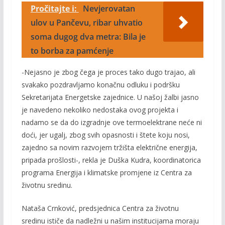
Pročitajte i:
Nevjerovatan
ulov u Pančevu, ribar uhvatio
soma dugog dva metra: Bila je
to borba za pamćenje
-Nejasno je zbog čega je proces tako dugo trajao, ali
svakako pozdravljamo konačnu odluku i podršku
Sekretarijata Energetske zajednice. U našoj žalbi jasno
je navedeno nekoliko nedostaka ovog projekta i
nadamo se da do izgradnje ove termoelektrane neće ni
doći, jer ugalj, zbog svih opasnosti i štete koju nosi,
zajedno sa novim razvojem tržišta električne energija,
pripada prošlosti-, rekla je Duška Kudra, koordinatorica
programa Energija i klimatske promjene iz Centra za
životnu sredinu.
Nataša Crnković, predsjednica Centra za životnu
sredinu ističe da nadležni u našim institucijama moraju