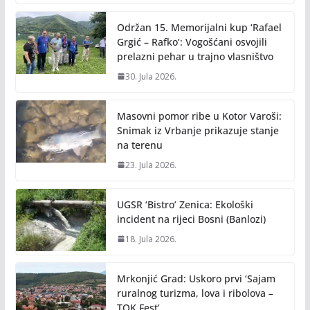
Održan 15. Memorijalni kup ‘Rafael
Grgić – Rafko’: Vogošćani osvojili
prelazni pehar u trajno vlasništvo
30. Jula 2026.
Masovni pomor ribe u Kotor Varoši:
Snimak iz Vrbanje prikazuje stanje
na terenu
23. Jula 2026.
UGSR ‘Bistro’ Zenica: Ekološki
incident na rijeci Bosni (Banlozi)
18. Jula 2026.
Mrkonjić Grad: Uskoro prvi ‘Sajam
ruralnog turizma, lova i ribolova –
TOK Fest’