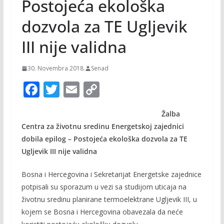
Postojeća ekološka
dozvola za TE Ugljevik
III nije validna
30. Novembra 2018.
Senad
F
T
E
C
ac
w
m
o
Žalba
e
itt
ai
p
Centra za životnu sredinu Energetskoj zajednici
b
er
l
y
dobila epilog – Postojeća ekološka dozvola za TE
o
Li
Ugljevik III nije validna
o
n
Bosna i Hercegovina i Sekretarijat Energetske zajednice
k
k
potpisali su sporazum u vezi sa studijom uticaja na
životnu sredinu planirane termoelektrane Ugljevik III, u
kojem se Bosna i Hercegovina obavezala da neće