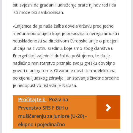
biti svjesni da građani i udruženja prate njihov rad i da
isti može biti sankcionisan.
-Činjenica da je naša žalba dovela državu pred jedno
međunarodno tijelo koje je prepoznalo neregularnosti i
neusklađenosti sa direktivom Evropske unije o procjeni
uticaja na životnu sredinu, koje smo zbog članstva u
Energetskoj zajednici dužni da poštujemo, te da je
nadležno ministarstvo priznalo svoju grešku dovoljno
govori u prilog tome. Otvaranje novih termoelektrana,
po cijenu ljudskog zdravlja i uništavanja životne sredine
je nedopustivo- istakla je Nataša.
Pročitajte i:
Poziv na
Prvenstvo SRS F BiH u
mušičarenju za juniore (U-20) -
ekipno i pojedinačno