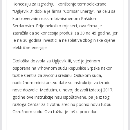
Koncesiju za izgradnju i korištenje termoelektrane
“Ugljevik 3” dobila je firma “Comsar Energy”, na čelu sa
kontroverznim ruskim biznismenom Rašidom
Serdarovim. Prije nekoliko mjeseci, ova firma je
zatražila da se koncesija produži sa 30 na 45 godina, jer
je na 30 godina investicija neisplativa zbog niske cijene
električne energije.
Ekološka dozvola za Ugljevik III, već je jednom
osporena na Vrhovnom sudu Republike Srpske nakon
tužbe Centra za životnu sredinu. Odlukom suda,
nadležnom ministarstvu date su instrukcije za izradu
nove dozvole. Međutim, u novoj dozvoli izdatoj 2017.
godine ove instrukcije nisu ispoštovane, pa je iz tog
razloga Centar za životnu sredinu podnio novu tužbu
Okružnom sudu. Ova tužba je još u proceduri.