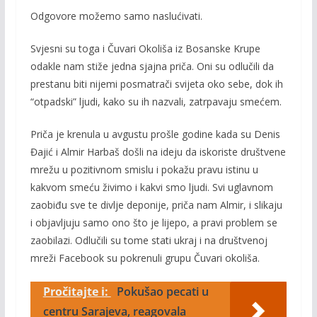
Odgovore možemo samo naslućivati.
Svjesni su toga i Čuvari Okoliša iz Bosanske Krupe
odakle nam stiže jedna sjajna priča. Oni su odlučili da
prestanu biti nijemi posmatrači svijeta oko sebe, dok ih
“otpadski” ljudi, kako su ih nazvali, zatrpavaju smećem.
Priča je krenula u avgustu prošle godine kada su Denis
Đajić i Almir Harbaš došli na ideju da iskoriste društvene
mrežu u pozitivnom smislu i pokažu pravu istinu u
kakvom smeću živimo i kakvi smo ljudi. Svi uglavnom
zaobiđu sve te divlje deponije, priča nam Almir, i slikaju
i objavljuju samo ono što je lijepo, a pravi problem se
zaobilazi. Odlučili su tome stati ukraj i na društvenoj
mreži Facebook su pokrenuli grupu Čuvari okoliša.
Pročitajte i:
Pokušao pecati u
centru Sarajeva, reagovala