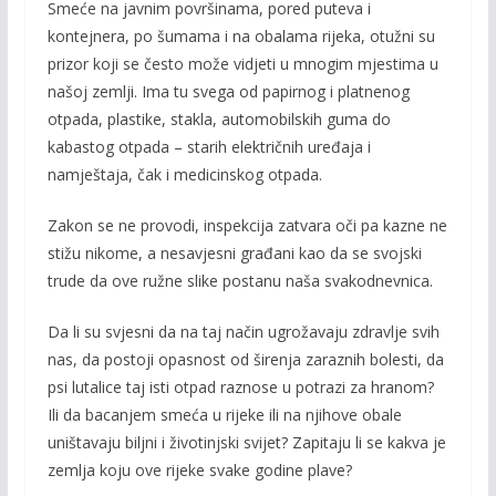
k
k
Smeće na javnim površinama, pored puteva i
kontejnera, po šumama i na obalama rijeka, otužni su
prizor koji se često može vidjeti u mnogim mjestima u
našoj zemlji. Ima tu svega od papirnog i platnenog
otpada, plastike, stakla, automobilskih guma do
kabastog otpada – starih električnih uređaja i
namještaja, čak i medicinskog otpada.
Zakon se ne provodi, inspekcija zatvara oči pa kazne ne
stižu nikome, a nesavjesni građani kao da se svojski
trude da ove ružne slike postanu naša svakodnevnica.
Da li su svjesni da na taj način ugrožavaju zdravlje svih
nas, da postoji opasnost od širenja zaraznih bolesti, da
psi lutalice taj isti otpad raznose u potrazi za hranom?
Ili da bacanjem smeća u rijeke ili na njihove obale
uništavaju biljni i životinjski svijet? Zapitaju li se kakva je
zemlja koju ove rijeke svake godine plave?