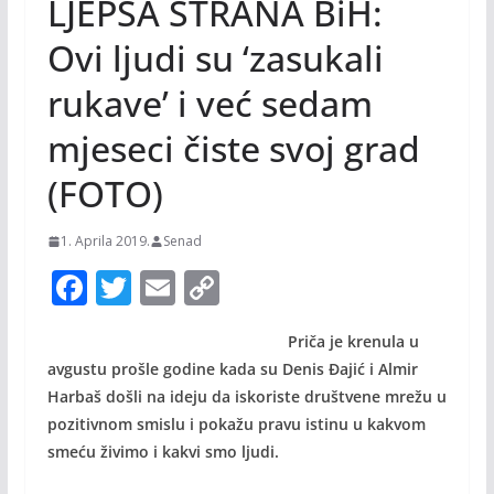
LJEPŠA STRANA BiH:
Ovi ljudi su ‘zasukali
rukave’ i već sedam
mjeseci čiste svoj grad
(FOTO)
1. Aprila 2019.
Senad
F
T
E
C
ac
w
m
o
Priča je krenula u
e
itt
ai
p
avgustu prošle godine kada su Denis Đajić i Almir
b
er
l
y
Harbaš došli na ideju da iskoriste društvene mrežu u
o
Li
pozitivnom smislu i pokažu pravu istinu u kakvom
o
n
smeću živimo i kakvi smo ljudi.