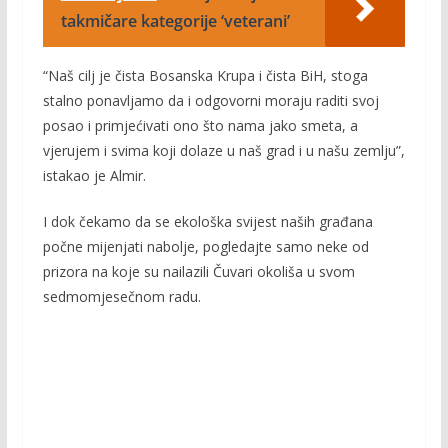
takmičare kategorije ‘veterani’
“Naš cilj je čista Bosanska Krupa i čista BiH, stoga
stalno ponavljamo da i odgovorni moraju raditi svoj
posao i primjećivati ono što nama jako smeta, a
vjerujem i svima koji dolaze u naš grad i u našu zemlju”,
istakao je Almir.
I dok čekamo da se ekološka svijest naših građana
počne mijenjati nabolje, pogledajte samo neke od
prizora na koje su nailazili Čuvari okoliša u svom
sedmomjesečnom radu.