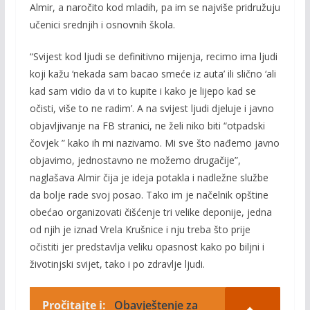
Almir, a naročito kod mladih, pa im se najviše pridružuju
učenici srednjih i osnovnih škola.
“Svijest kod ljudi se definitivno mijenja, recimo ima ljudi
koji kažu ‘nekada sam bacao smeće iz auta’ ili slično ‘ali
kad sam vidio da vi to kupite i kako je lijepo kad se
očisti, više to ne radim’. A na svijest ljudi djeluje i javno
objavljivanje na FB stranici, ne želi niko biti “otpadski
čovjek ” kako ih mi nazivamo. Mi sve što nađemo javno
objavimo, jednostavno ne možemo drugačije”,
naglašava Almir čija je ideja potakla i nadležne službe
da bolje rade svoj posao. Tako im je načelnik opštine
obećao organizovati čišćenje tri velike deponije, jedna
od njih je iznad Vrela Krušnice i nju treba što prije
očistiti jer predstavlja veliku opasnost kako po biljni i
životinjski svijet, tako i po zdravlje ljudi.
Pročitajte i:
Obavještenje za