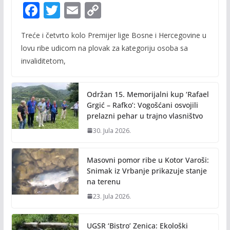
F
T
E
C
ac
w
m
o
Treće i četvrto kolo Premijer lige Bosne i Hercegovine u
e
itt
ai
p
lovu ribe udicom na plovak za kategoriju osoba sa
b
er
l
y
invaliditetom,
o
Li
o
n
Održan 15. Memorijalni kup ‘Rafael
k
k
Grgić – Rafko’: Vogošćani osvojili
prelazni pehar u trajno vlasništvo
30. Jula 2026.
Masovni pomor ribe u Kotor Varoši:
Snimak iz Vrbanje prikazuje stanje
na terenu
23. Jula 2026.
UGSR ‘Bistro’ Zenica: Ekološki