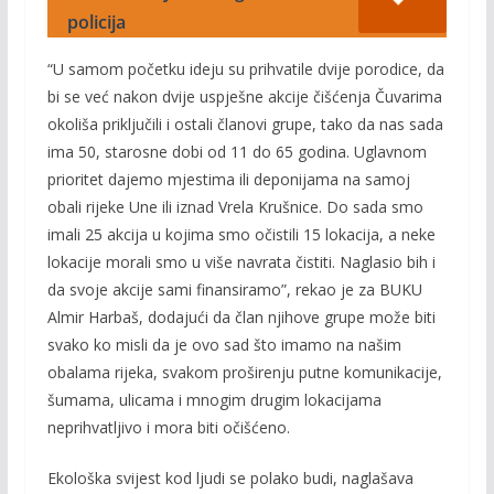
policija
“U samom početku ideju su prihvatile dvije porodice, da
bi se već nakon dvije uspješne akcije čišćenja Čuvarima
okoliša priključili i ostali članovi grupe, tako da nas sada
ima 50, starosne dobi od 11 do 65 godina. Uglavnom
prioritet dajemo mjestima ili deponijama na samoj
obali rijeke Une ili iznad Vrela Krušnice. Do sada smo
imali 25 akcija u kojima smo očistili 15 lokacija, a neke
lokacije morali smo u više navrata čistiti. Naglasio bih i
da svoje akcije sami finansiramo”, rekao je za BUKU
Almir Harbaš, dodajući da član njihove grupe može biti
svako ko misli da je ovo sad što imamo na našim
obalama rijeka, svakom proširenju putne komunikacije,
šumama, ulicama i mnogim drugim lokacijama
neprihvatljivo i mora biti očišćeno.
Ekološka svijest kod ljudi se polako budi, naglašava