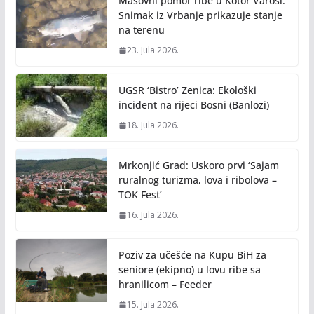
Masovni pomor ribe u Kotor Varoši:
Snimak iz Vrbanje prikazuje stanje
na terenu
23. Jula 2026.
UGSR ‘Bistro’ Zenica: Ekološki
incident na rijeci Bosni (Banlozi)
18. Jula 2026.
Mrkonjić Grad: Uskoro prvi ‘Sajam
ruralnog turizma, lova i ribolova –
TOK Fest’
16. Jula 2026.
Poziv za učešće na Kupu BiH za
seniore (ekipno) u lovu ribe sa
hranilicom – Feeder
15. Jula 2026.