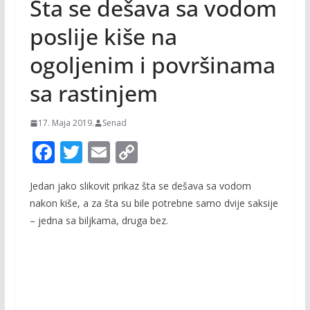
Šta se dešava sa vodom
poslije kiše na
ogoljenim i površinama
sa rastinjem
17. Maja 2019.
Senad
F
T
E
C
ac
w
m
o
Jedan jako slikovit prikaz šta se dešava sa vodom
e
itt
ai
p
nakon kiše, a za šta su bile potrebne samo dvije saksije
b
er
l
y
– jedna sa biljkama, druga bez.
o
Li
o
n
k
k