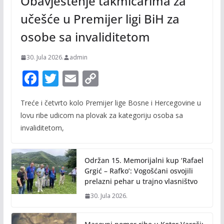
Obavještenje takmičarima za
učešće u Premijer ligi BiH za
osobe sa invaliditetom
30. Jula 2026.
admin
F
T
E
C
ac
w
m
o
Treće i četvrto kolo Premijer lige Bosne i Hercegovine u
e
itt
ai
p
lovu ribe udicom na plovak za kategoriju osoba sa
b
er
l
y
invaliditetom,
o
Li
o
n
Održan 15. Memorijalni kup ‘Rafael
k
k
Grgić – Rafko’: Vogošćani osvojili
prelazni pehar u trajno vlasništvo
30. Jula 2026.