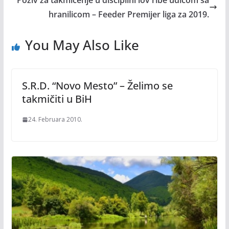
Poziv za takmičenje u disciplini lov ribe udicom sa
hranilicom – Feeder Premijer liga za 2019.
You May Also Like
S.R.D. “Novo Mesto” – Želimo se
takmičiti u BiH
24. Februara 2010.