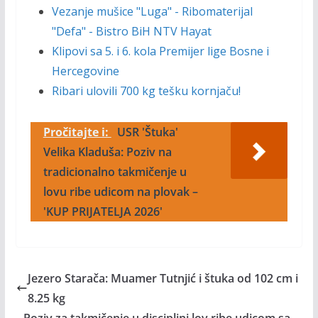
Vezanje mušice "Luga" - Ribomaterijal
"Defa" - Bistro BiH NTV Hayat
Klipovi sa 5. i 6. kola Premijer lige Bosne i
Hercegovine
Ribari ulovili 700 kg tešku kornjaču!
Pročitajte i:
USR 'Štuka'
Velika Kladuša: Poziv na
tradicionalno takmičenje u
lovu ribe udicom na plovak –
'KUP PRIJATELJA 2026'
Jezero Starača: Muamer Tutnjić i štuka od 102 cm i
8.25 kg