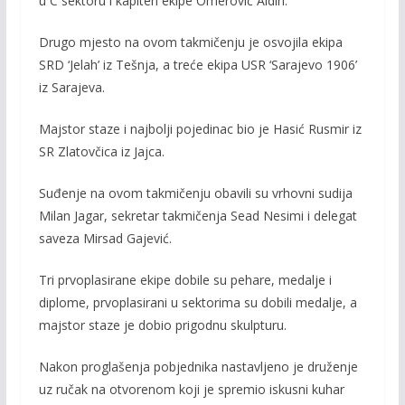
u C sektoru i kapiten ekipe Omerović Aldin.
Drugo mjesto na ovom takmičenju je osvojila ekipa
SRD ‘Jelah’ iz Tešnja, a treće ekipa USR ‘Sarajevo 1906’
iz Sarajeva.
Majstor staze i najbolji pojedinac bio je Hasić Rusmir iz
SR Zlatovčica iz Jajca.
Suđenje na ovom takmičenju obavili su vrhovni sudija
Milan Jagar, sekretar takmičenja Sead Nesimi i delegat
saveza Mirsad Gajević.
Tri prvoplasirane ekipe dobile su pehare, medalje i
diplome, prvoplasirani u sektorima su dobili medalje, a
majstor staze je dobio prigodnu skulpturu.
Nakon proglašenja pobjednika nastavljeno je druženje
uz ručak na otvorenom koji je spremio iskusni kuhar