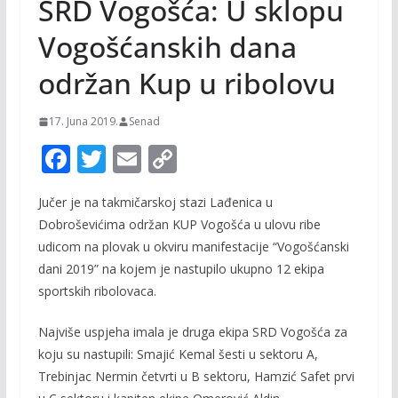
SRD Vogošća: U sklopu
Vogošćanskih dana
održan Kup u ribolovu
17. Juna 2019.
Senad
F
T
E
C
ac
w
m
o
Jučer je na takmičarskoj stazi Lađenica u
e
itt
ai
p
Dobroševićima održan KUP Vogošća u ulovu ribe
b
er
l
y
udicom na plovak u okviru manifestacije “Vogošćanski
o
Li
dani 2019” na kojem je nastupilo ukupno 12 ekipa
o
n
sportskih ribolovaca.
k
k
Najviše uspjeha imala je druga ekipa SRD Vogošća za
koju su nastupili: Smajić Kemal šesti u sektoru A,
Trebinjac Nermin četvrti u B sektoru, Hamzić Safet prvi