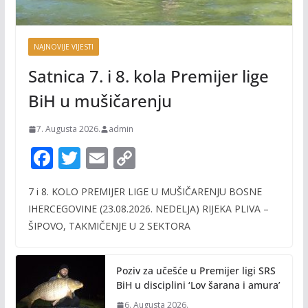
NAJNOVIJE VIJESTI
Satnica 7. i 8. kola Premijer lige
BiH u mušičarenju
7. Augusta 2026.
admin
F
T
E
C
ac
w
m
o
7 i 8. KOLO PREMIJER LIGE U MUŠIČARENJU BOSNE
e
itt
ai
p
IHERCEGOVINE (23.08.2026. NEDELJA) RIJEKA PLIVA –
b
er
l
y
ŠIPOVO, TAKMIČENJE U 2 SEKTORA
o
Li
o
n
Poziv za učešće u Premijer ligi SRS
k
k
BiH u disciplini ‘Lov šarana i amura’
6. Augusta 2026.