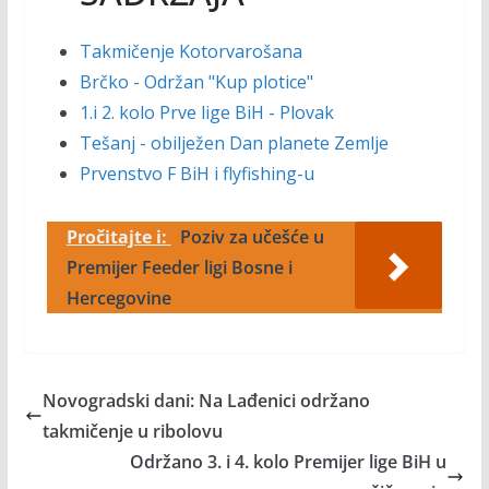
Takmičenje Kotorvarošana
Brčko - Održan "Kup plotice"
1.i 2. kolo Prve lige BiH - Plovak
Tešanj - obilježen Dan planete Zemlje
Prvenstvo F BiH i flyfishing-u
Pročitajte i:
Poziv za učešće u
Premijer Feeder ligi Bosne i
Hercegovine
Novogradski dani: Na Lađenici održano
takmičenje u ribolovu
Održano 3. i 4. kolo Premijer lige BiH u