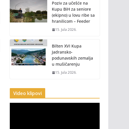
Poziv za učešće na
Kupu BiH za seniore
(ekipno) u lovu ribe sa
hranilicom – Feeder
15. Jula 2026.
Bilten XVI Kupa
Jadransko-
podunavskih zemalja
u mušičarenju
15. Jula 2026.
Video klipovi