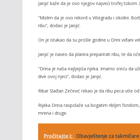
b
er
l
y
Janjić kaže da je ovo njegov najveći trofej tokom 
o
Li
“Mislim da je ovo rekord u Višegradu i okolini. Bor
o
n
ribu”, dodao je Janjić.
k
k
On je istakao da su prošle godine u Drini viđani vel
Janjić je naveo da planira preparirati ribu, te da oč
“Drina je naša najljepša rijeka. Imamo sreću da u
dive ovoj rijeci”, dodao je Janjić.
Ribar Slađan Zečević rekao je da ribu peca više od
Rijeka Drina raspolaže sa bogatim ribljim fondom, 
mrena i druge.
Pročitajte i:
Obavještenje za takmičare k