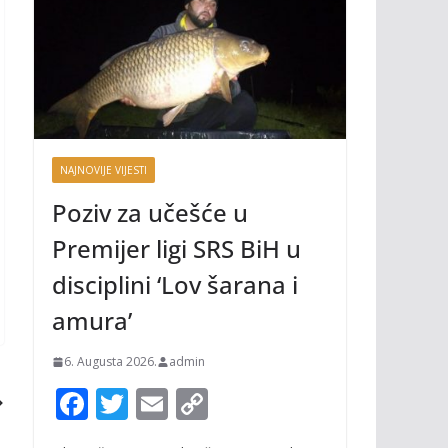
NAJNOVIJE VIJESTI
Poziv za učešće u
Premijer ligi SRS BiH u
disciplini ‘Lov šarana i
amura’
6. Augusta 2026.
admin
F
T
E
C
ac
w
m
o