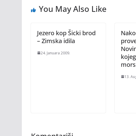
You May Also Like
Jezero kop Šicki brod
Nakon
– Zimska idila
prove
Novin
24. Januara 2009.
kojeg
morsk
13. Au
Komentariši