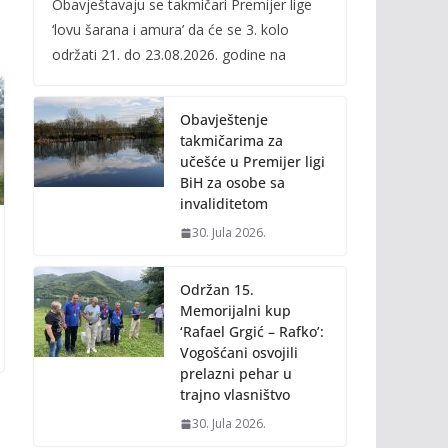
Obavještavaju se takmičari Premijer lige
e
itt
ai
p
‘lovu šarana i amura’ da će se 3. kolo
b
er
l
y
održati 21. do 23.08.2026. godine na
o
Li
o
n
Obavještenje
k
k
takmičarima za
učešće u Premijer ligi
BiH za osobe sa
invaliditetom
30. Jula 2026.
Održan 15.
Memorijalni kup
‘Rafael Grgić – Rafko’:
Vogošćani osvojili
prelazni pehar u
trajno vlasništvo
30. Jula 2026.