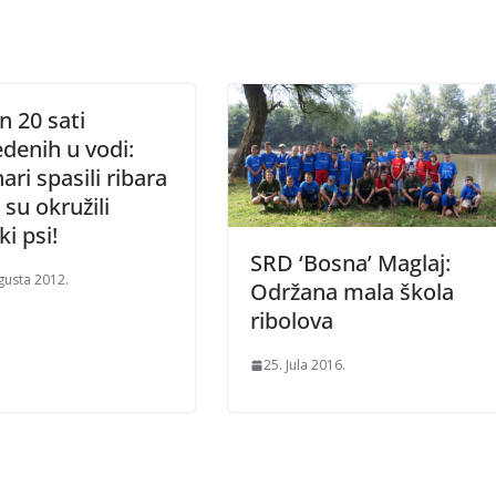
 20 sati
denih u vodi:
ari spasili ribara
 su okružili
i psi!
SRD ‘Bosna’ Maglaj:
gusta 2012.
Održana mala škola
ribolova
25. Jula 2016.