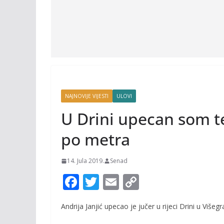
NAJNOVIJE VIJESTI
ULOVI
U Drini upecan som te
po metra
14. Jula 2019.
Senad
F
T
E
C
ac
w
m
o
Andrija Janjić upecao je jučer u rijeci Drini u Viš
e
itt
ai
p