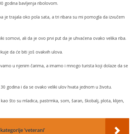
30 godina bavljenja ribolovom.
ba je trajala oko pola sata, a tri ribara su mi pomogla da izvučem
iki somovi, ali da je ovo prvi put da je uhvaćena ovako velika riba.
ekuje da će biti još ovakvih ulova.
živamo u njenim čarima, a imamo i mnogo turista koji dolaze da se
 30 godina i da se ovako veliki ulov hvata jednom u životu.
kao što su mladica, pastrmka, som, šaran, škobalj, plota, klijen,
ategorije ‘veterani’