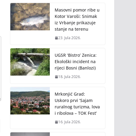
Masovni pomor ribe u
Kotor Varoši: Snimak
iz Vrbanje prikazuje
stanje na terenu
23. Jula 2026.
UGSR ‘Bistro’ Zenica:
Ekološki incident na
rijeci Bosni (Banlozi)
18. Jula 2026.
Mrkonjić Grad:
Uskoro prvi ‘Sajam
ruralnog turizma, lova
i ribolova – TOK Fest’
16. Jula 2026.