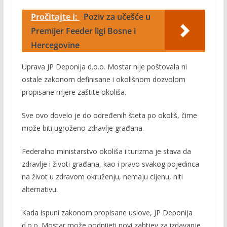
Pročitajte i:
Poziv za učešće u
Premijer Feeder ligi Bosne i
Hercegovine
Uprava JP Deponija d.o.o. Mostar nije poštovala ni
ostale zakonom definisane i okolišnom dozvolom
propisane mjere zaštite okoliša.
Sve ovo dovelo je do određenih šteta po okoliš, čime
može biti ugroženo zdravlje građana.
Federalno ministarstvo okoliša i turizma je stava da
zdravlje i životi građana, kao i pravo svakog pojedinca
na život u zdravom okruženju, nemaju cijenu, niti
alternativu.
Kada ispuni zakonom propisane uslove, JP Deponija
d.o.o. Mostar može podnijeti novi zahtjev za izdavanje