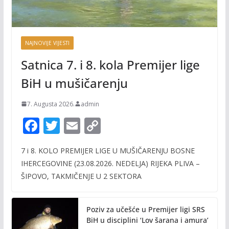
NAJNOVIJE VIJESTI
Satnica 7. i 8. kola Premijer lige
BiH u mušičarenju
7. Augusta 2026.
admin
F
T
E
C
ac
w
m
o
7 i 8. KOLO PREMIJER LIGE U MUŠIČARENJU BOSNE
e
itt
ai
p
IHERCEGOVINE (23.08.2026. NEDELJA) RIJEKA PLIVA –
b
er
l
y
ŠIPOVO, TAKMIČENJE U 2 SEKTORA
o
Li
o
n
Poziv za učešće u Premijer ligi SRS
k
k
BiH u disciplini ‘Lov šarana i amura’