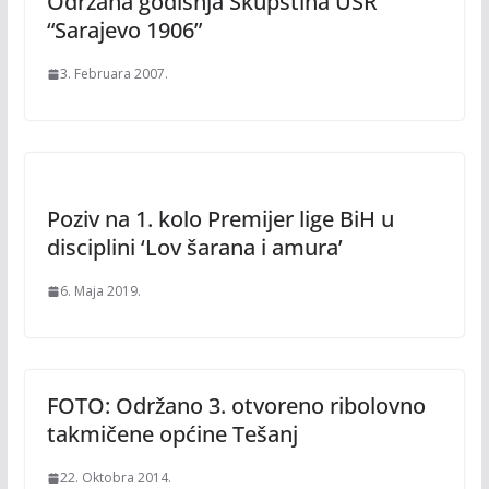
Održana godišnja Skupština USR
“Sarajevo 1906”
3. Februara 2007.
Poziv na 1. kolo Premijer lige BiH u
disciplini ‘Lov šarana i amura’
6. Maja 2019.
FOTO: Održano 3. otvoreno ribolovno
takmičene općine Tešanj
22. Oktobra 2014.