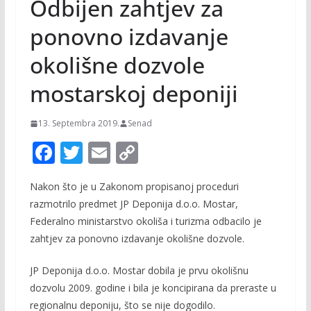
Odbijen zahtjev za
ponovno izdavanje
okolišne dozvole
mostarskoj deponiji
13. Septembra 2019.
Senad
F
T
E
C
ac
w
m
o
Nakon što je u Zakonom propisanoj proceduri
e
itt
ai
p
razmotrilo predmet JP Deponija d.o.o. Mostar,
b
er
l
y
Federalno ministarstvo okoliša i turizma odbacilo je
o
Li
zahtjev za ponovno izdavanje okolišne dozvole.
o
n
JP Deponija d.o.o. Mostar dobila je prvu okolišnu
k
k
dozvolu 2009. godine i bila je koncipirana da preraste u
regionalnu deponiju, što se nije dogodilo.