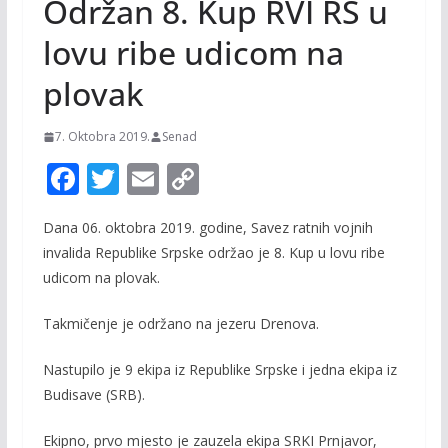
Održan 8. Kup RVI RS u
lovu ribe udicom na
plovak
7. Oktobra 2019.
Senad
F
T
E
C
ac
w
m
o
Dana 06. oktobra 2019. godine, Savez ratnih vojnih
e
itt
ai
p
invalida Republike Srpske održao je 8. Kup u lovu ribe
b
er
l
y
udicom na plovak.
o
Li
Takmičenje je održano na jezeru Drenova.
o
n
k
k
Nastupilo je 9 ekipa iz Republike Srpske i jedna ekipa iz
Budisave (SRB).
Ekipno, prvo mjesto je zauzela ekipa SRKI Prnjavor,