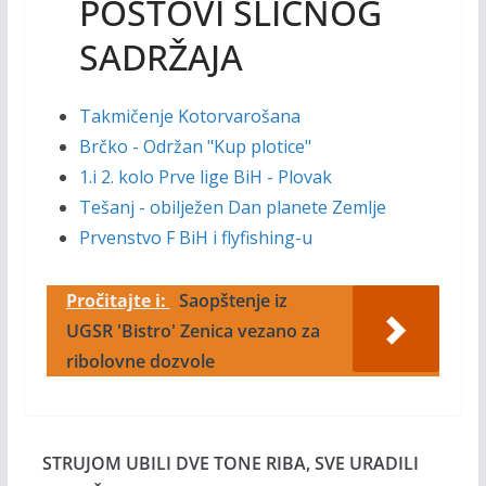
POSTOVI SLIČNOG
SADRŽAJA
Takmičenje Kotorvarošana
Brčko - Održan "Kup plotice"
1.i 2. kolo Prve lige BiH - Plovak
Tešanj - obilježen Dan planete Zemlje
Prvenstvo F BiH i flyfishing-u
Pročitajte i:
Saopštenje iz
UGSR 'Bistro' Zenica vezano za
ribolovne dozvole
STRUJOM UBILI DVE TONE RIBA, SVE URADILI