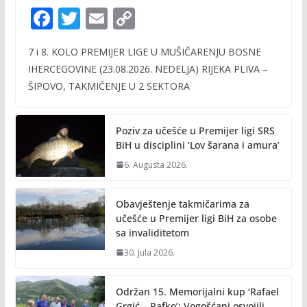
F
T
E
C
ac
w
m
o
7 i 8. KOLO PREMIJER LIGE U MUŠIČARENJU BOSNE
e
itt
ai
p
IHERCEGOVINE (23.08.2026. NEDELJA) RIJEKA PLIVA –
b
er
l
y
ŠIPOVO, TAKMIČENJE U 2 SEKTORA
o
Li
o
n
Poziv za učešće u Premijer ligi SRS
k
k
BiH u disciplini ‘Lov šarana i amura’
6. Augusta 2026.
Obavještenje takmičarima za
učešće u Premijer ligi BiH za osobe
sa invaliditetom
30. Jula 2026.
Održan 15. Memorijalni kup ‘Rafael
Grgić – Rafko’: Vogošćani osvojili